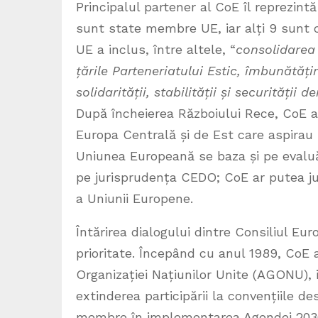
Principalul partener al CoE îl reprezin
sunt state membre UE, iar alți 9 sunt c
UE a inclus, între altele, “
consolidarea 
țările Parteneriatului Estic, îmbunătăț
solidarității, stabilității și securității
După încheierea Războiului Rece, CoE 
Europa Centrală și de Est care aspirau
Uniunea Europeană se baza și pe evaluă
pe jurisprudența CEDO; CoE ar putea juc
a Uniunii Europene.
Întărirea dialogului dintre Consiliul E
prioritate. Începând cu anul 1989, CoE
Organizației Națiunilor Unite (AGONU),
extinderea participării la convențiile d
membre în implementarea Agendei 2030 d