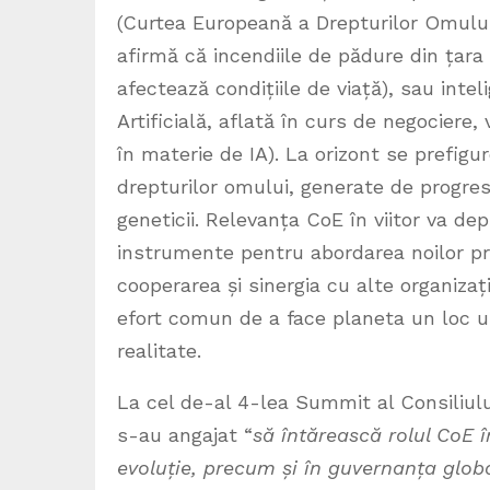
(Curtea Europeană a Drepturilor Omulu
afirmă că incendiile de pădure din țara l
afectează condițiile de viață), sau intel
Artificială, aflată în curs de negociere,
în materie de IA). La orizont se prefigur
drepturilor omului, generate de progres
geneticii. Relevanța CoE în viitor va de
instrumente pentru abordarea noilor pro
cooperarea și sinergia cu alte organizaț
efort comun de a face planeta un loc u
realitate.
La cel de-al 4-lea Summit al Consiliului
s-au angajat “
să întărească rolul CoE î
evoluție, precum și în guvernanța globa