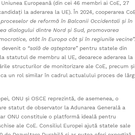
tă Uniunea Europeană (din cei 46 membri ai CoE, 27
andidați la aderarea la UE). În 2024, cooperarea Co
proceselor de reformă în Balcanii Occidentali și în
irea dialogului dintre Nord și Sud, promovarea
 democratice, atât în Europa cât și în regiunile vecine”
a devenit o
“sală de așteptare”
pentru statele din
 la statutul de membru al UE, deoarece aderarea la
rile structurilor de monitorizare ale CoE, precum și
a un rol similar în cadrul actualului proces de lărg
uropei, ONU și OSCE reprezintă, de asemenea, o
 are statut de observator la Adunarea Generală a
 iar ONU constituie o platformă ideală pentru
eschise ale CoE. Consiliul Europei ajută statele sale
e Dezvoltare Durabilă și ar putea oferi expertiză