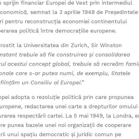
u sprijin financiar Europei de Vest prin intermediul
 Economică,
semnat la 3 aprilie 1948 de Președintele
ri pentru reconstrucția economiei continentului
rarea politică între democrațiile europene.
rostit la Universitatea din Zurich, Sir Winston
nstant trebuie să fie construirea și consolidarea
orul acestui concept global, trebuie să recreăm fami
ionale care s-ar putea numi, de exemplu, Statele
ființăm un Consiliu al Europei.”
pei adopta o rezoluție politică prin care propunea
uropene, redactarea unei carte a drepturilor omului 
urarea respectării cartei. La 5 mai 1949, la Londra, e
re punea bazele unei noi organizații de cooperare
rii unui spațiu democratic și juridic comun pe