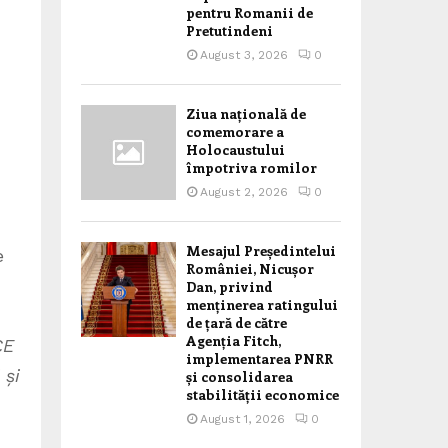
pentru Romanii de
Pretutindeni
August 3, 2026
0
Ziua națională de
comemorare a
Holocaustului
împotriva romilor
August 2, 2026
0
Mesajul Președintelui
e
României, Nicușor
Dan, privind
menținerea ratingului
de țară de către
Agenția Fitch,
CE
implementarea PNRR
 și
și consolidarea
stabilității economice
August 1, 2026
0