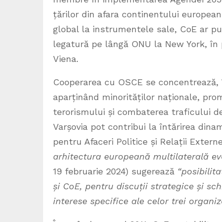
țărilor din afara continentului european
global la instrumentele sale, CoE ar pu
legatură pe lângă ONU la New York, în p
Viena.
Cooperarea cu OSCE se concentrează, în
aparținând minorităților naționale, prom
terorismului și combaterea traficului de
Varșovia pot contribui la întărirea dinam
pentru Afaceri Politice și Relații Exter
arhitectura europeană multilaterală evo
19 februarie 2024) sugerează
“posibilita
și CoE, pentru discuții strategice și sc
interese specifice ale celor trei organiza