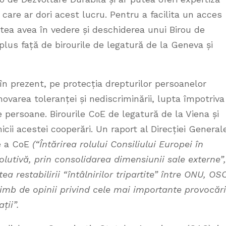
 care ar dori acest lucru. Pentru a facilita un acces
tea avea în vedere și deschiderea unui Birou de
lus față de birourile de legatură de la Geneva și
 prezent, pe protecția drepturilor persoanelor
ovarea toleranței și nediscriminării, lupta împotriva
 persoane. Birourile CoE de legatură de la Viena și
icii acestei cooperări. Un raport al Direcției General
ne a CoE
(“Întărirea rolului Consiliului Europei în
lutivă, prin consolidarea dimensiunii sale externe”,
tea restabilirii “întâlnirilor tripartite” între ONU, OS
himb de opinii privind cele mai importante provocări
ții”.