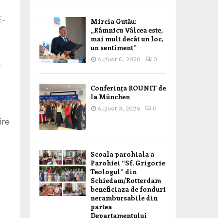
E-
Mircia Gutău:
„Râmnicu Vâlcea este,
mai mult decât un loc,
un sentiment”
August 6, 2026
0
.
Conferința ROUNIT de
la München
August 3, 2026
0
ire
Scoala parohiala a
Parohiei “Sf. Grigorie
Teologul” din
Schiedam/Rotterdam
beneficiaza de fonduri
nerambursabile din
partea
Departamentului