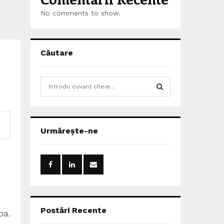
No comments to show.
Căutare
S
e
a
S
r
c
E
Urmărește-ne
h
f
A
o
r
R
:
C
H
Postări Recente
pa.