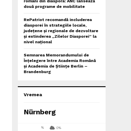
români din diaspora: ANC lansează
două programe de mobilitate
RePatriot recomandă includerea
diasporei în strategiile locale,
județene și regionale de dezvoltare
și extinderea „Zilelor Diasporei” la
nivel național
Semnarea Memorandumului de
Înțelegere între Academia Română
și Academia de Științe Berlin –
Brandenburg
Vremea
Nürnberg
%
0%