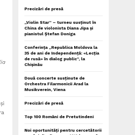
Precizări de presă
„Violin Star” – turneu susținut în
China de violonista Diana Jipa și
pianistul Ștefan Doniga
Conferința „Republica Moldova la
35 de ani de Independență: «Lecția
de rusă» în dialog public”, la
lia
Chișinău
Două concerte susținute de
Orchestra Filarmonicii Arad la
Musikverein, Viena
și
Precizări de presă
ra
Top 100 Români de Pretutindeni
Noi oportunități pentru cercetătorii