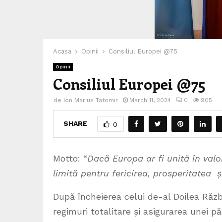
Acasa
Opinii
Consiliul Europei @75
Opinii
Consiliul Europei @75
de
Ion Marius Tatomir
March 11, 2024
0
905
SHARE
0
Motto: “
Dacă Europa ar fi unită în valo
limită pentru fericirea, prosperitatea ș
După încheierea celui de-al Doilea Răzb
regimuri totalitare și asigurarea unei p