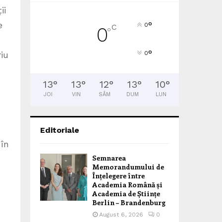
ii
e
°
0
C
0
°
°
riu
0
13
°
13
°
12
°
13
°
10
°
JOI
VIN
SÂM
DUM
LUN
Editoriale
 în
Semnarea
Memorandumului de
Înțelegere între
Academia Română și
Academia de Științe
Berlin – Brandenburg
August 6, 2026
0