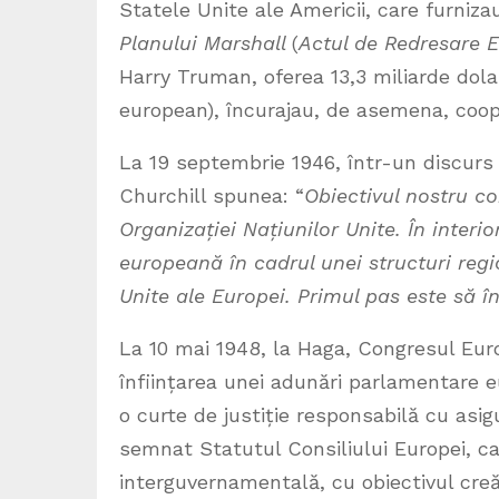
Statele Unite ale Americii, care furniza
Planului Marshall
(
Actul de Redresare
Harry Truman, oferea 13,3 miliarde dola
european), încurajau, de asemena, coope
La 19 septembrie 1946, într-un discurs 
Churchill spunea: “
Obiectivul nostru co
Organizației Națiunilor Unite. În interi
europeană în cadrul unei structuri reg
Unite ale Europei. Primul pas este să în
La 10 mai 1948, la Haga, Congresul Euro
înființarea unei adunări parlamentare e
o curte de justiție responsabilă cu asig
semnat Statutul Consiliului Europei, ca
interguvernamentală, cu obiectivul creă