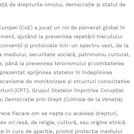
față de drepturile omului, democrație și statul de
Europei (CoE) a jucat un rol de pionierat global în
menii, ajutând la prevenirea repetării trecutului
convenții și protocoale într-un spectru vast, de la
a mediului, securitate socială, patrimoniu cultural,
ce, până la prevenirea terorismului și combaterea
eprezentat sprijinirea statelor în îndeplinirea
canisme de monitorizare și structuri consultative
turii (CPT), Grupul Statelor împotriva Corupției
 Democrație prin Drept (Comisia de la Veneția).
rece fiecare om se naște cu aceleași drepturi,
ex ori rasă, de religie, cultură, sau origine etnică.
e în curs de apariție, privind protecția mediului