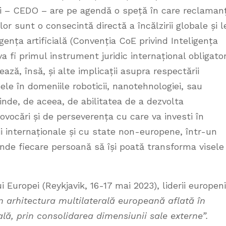
i – CEDO – are pe agendă o speță în care reclamanț
or sunt o consecintă directă a încălzirii globale și l
igența artificială (Convenția CoE privind Inteligența
 va fi primul instrument juridic internațional obligato
ează, însă, și alte implicații asupra respectării
ele în domeniile roboticii, nanotehnologiei, sau
pinde, de aceea, de abilitatea de a dezvolta
vocări și de perseverența cu care va investi în
ii internaționale și cu state non-europene, într-un
nde fiecare persoană să își poată transforma visele
 Europei (Reykjavik, 16-17 mai 2023), liderii europeni
n arhitectura multilaterală europeană aflată în
lă, prin consolidarea dimensiunii sale externe”.