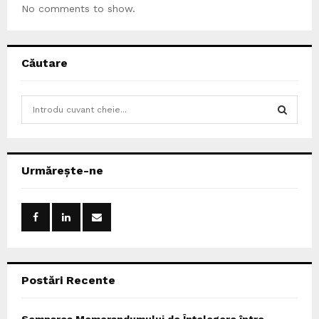
No comments to show.
Căutare
S
e
a
S
r
c
E
Urmărește-ne
h
f
A
o
r
R
:
C
Postări Recente
H
Semnarea Memorandumului de Înțelegere între