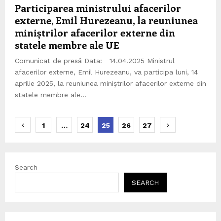
Participarea ministrului afacerilor
externe, Emil Hurezeanu, la reuniunea
miniștrilor afacerilor externe din
statele membre ale UE
Comunicat de presă Data: 14.04.2025 Ministrul
afacerilor externe, Emil Hurezeanu, va participa luni, 14
aprilie 2025, la reuniunea miniștrilor afacerilor externe din
statele membre ale...
Posts
1
…
24
25
26
27
pagination
Search
SEARCH