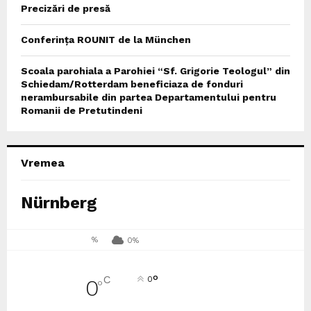
Precizări de presă
Conferința ROUNIT de la München
Scoala parohiala a Parohiei “Sf. Grigorie Teologul” din
Schiedam/Rotterdam beneficiaza de fonduri
nerambursabile din partea Departamentului pentru
Romanii de Pretutindeni
Vremea
Nürnberg
%
0%
°
C
0
0
°