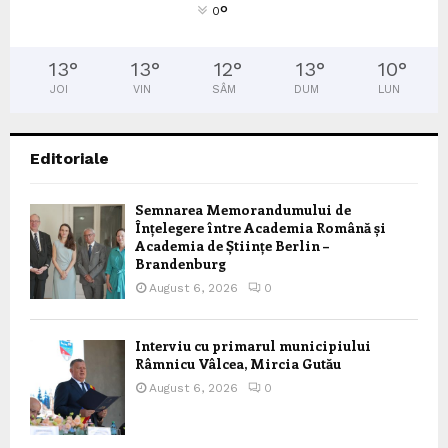
°
0
13
°
13
°
12
°
13
°
10
°
JOI
VIN
SÂM
DUM
LUN
Editoriale
Semnarea Memorandumului de
Înțelegere între Academia Română și
Academia de Științe Berlin –
Brandenburg
August 6, 2026
0
Interviu cu primarul municipiului
Râmnicu Vâlcea, Mircia Gutău
August 6, 2026
0