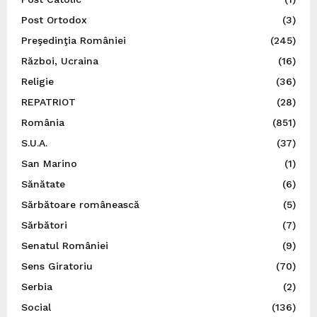
Post Ortodox
(3)
Preşedinţia României
(245)
Război, Ucraina
(16)
Religie
(36)
REPATRIOT
(28)
România
(851)
S.U.A.
(37)
San Marino
(1)
Sănătate
(6)
Sărbătoare românească
(5)
Sărbători
(7)
Senatul României
(9)
Sens Giratoriu
(70)
Serbia
(2)
Social
(136)