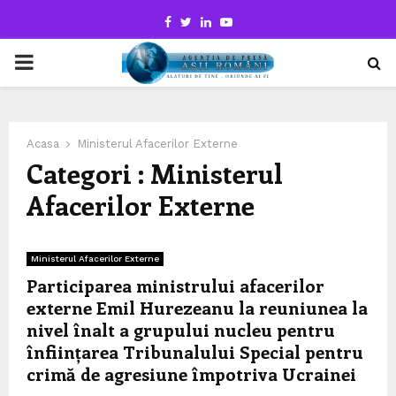
Facebook
Twitter
Linkedin
Youtube
PRIMARY
MENU
Acasa
Ministerul Afacerilor Externe
Categori : Ministerul
Afacerilor Externe
Ministerul Afacerilor Externe
Participarea ministrului afacerilor
externe Emil Hurezeanu la reuniunea la
nivel înalt a grupului nucleu pentru
înființarea Tribunalului Special pentru
crimă de agresiune împotriva Ucrainei