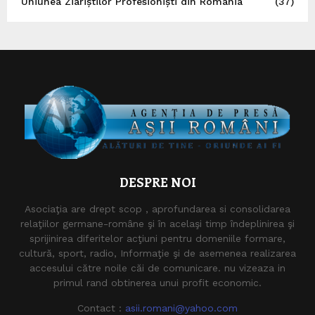
Uniunea Ziariștilor Profesioniști din România
(37)
DESPRE NOI
Asociaţia are drept scop , aprofundarea si consolidarea
relaţiilor germane-române şi în acelaşi timp îndeplinirea şi
sprijinirea diferitelor acţiuni pentru domeniile formare,
cultură, sport, radio, Informaţie şi de asemenea realizarea
accesului către noile căi de comunicare. nu vizeaza in
primul rand obtinerea unui profit economic.
Contact :
asii.romani@yahoo.com