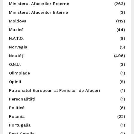
Ministerul Afacerilor Externe
(263)
Ministerul Afacerilor Interne
(3)
Moldova
(112)
Muzică
(44)
N.A.T.O.
(8)
Norvegia
(5)
Noutăți
(496)
O.N.U.
(3)
Olimpiade
(1)
Opinii
(9)
Patronatul European al Femeilor de Afaceri
(1)
Personalități
(1)
Politică
(6)
Polonia
(22)
Portugalia
(1)
Post Catolic
(1)