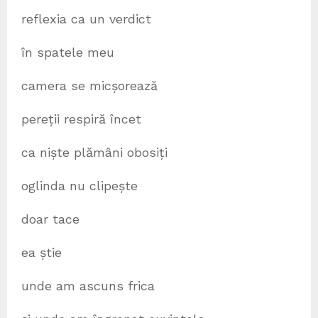
reflexia ca un verdict
în spatele meu
camera se micșorează
pereții respiră încet
ca niște plămâni obosiți
oglinda nu clipește
doar tace
ea știe
unde am ascuns frica