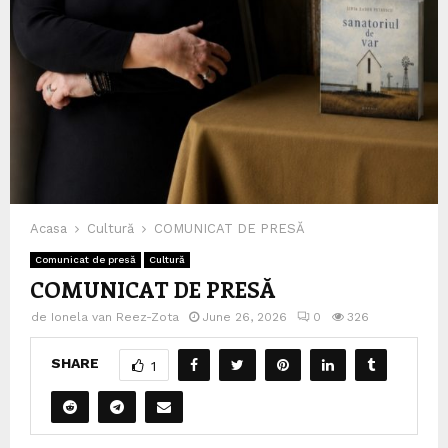
Acasa
Cultură
COMUNICAT DE PRESĂ
Comunicat de presă
Cultură
COMUNICAT DE PRESĂ
de
Ionela van Reez-Zota
June 26, 2026
0
326
SHARE
1