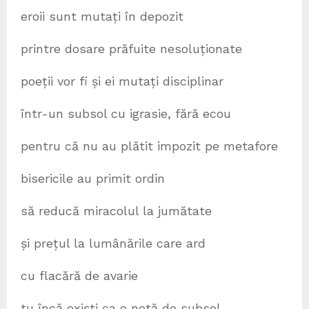
eroii sunt mutați în depozit
printre dosare prăfuite nesoluționate
poeții vor fi și ei mutați disciplinar
într-un subsol cu igrasie, fără ecou
pentru că nu au plătit impozit pe metafore
bisericile au primit ordin
să reducă miracolul la jumătate
și prețul la lumânările care ard
cu flacără de avarie
tu încă exiști ca o notă de subsol