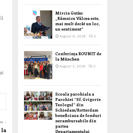
Mircia Gutău:
ii
„Râmnicu Vâlcea este,
mai mult decât un loc,
un sentiment”
August 6, 2026
0
Conferința ROUNIT de
la München
August 3, 2026
0
ei
Scoala parohiala a
Parohiei “Sf. Grigorie
Teologul” din
Schiedam/Rotterdam
beneficiaza de fonduri
nerambursabile din
RE
partea
 la
Departamentului