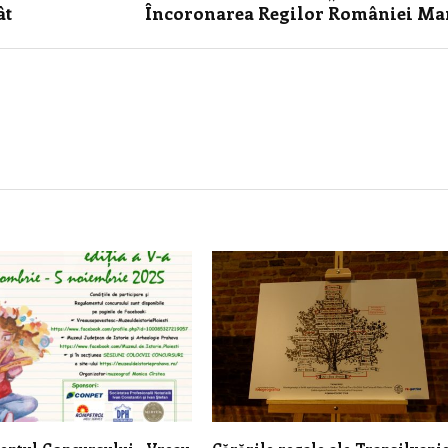
ât
Încoronarea Regilor României Ma