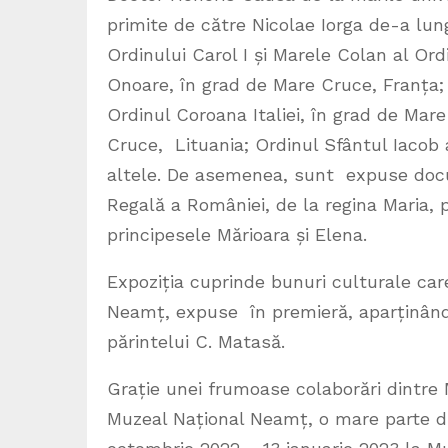
primite de către Nicolae Iorga de-a lung
Ordinului Carol I și Marele Colan al Ord
Onoare, în grad de Mare Cruce, Franța; 
Ordinul Coroana Italiei, în grad de Mar
Cruce, Lituania; Ordinul Sfântul Iacob 
altele. De asemenea, sunt expuse docu
Regală a României, de la regina Maria, pr
principesele Mărioara și Elena.
Expoziția cuprinde bunuri culturale care
Neamț, expuse în premieră, aparținând
părintelui C. Matasă.
Grație unei frumoase colaborări dintre
Muzeal Național Neamț, o mare parte din