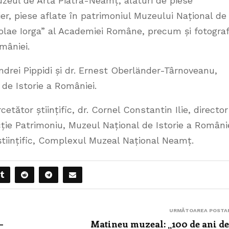
uzeul de Artă Piatra-Neamț, alături de piese
er, piese aflate în patrimoniul Muzeului Național de
icolae Iorga” al Academiei Române, precum și fotograf
mâniei.
 Andrei Pippidi și dr. Ernest Oberländer-Târnoveanu,
 de Istorie a României.
etător științific, dr. Cornel Constantin Ilie, director
ție Patrimoniu, Muzeul Național de Istorie a Români
 științific, Complexul Muzeal Național Neamț.
URMĂTOAREA POSTA
–
Matineu muzeal: „100 de ani de