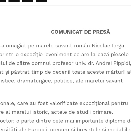
MUNICAT DE PRESĂ
l-a omagiat pe marele savant român Nicolae Iorga
 printr-o expoziție-eveniment ce are la bază piesele
ui de către domnul profesor univ. dr. Andrei Pippidi
at și păstrat timp de decenii toate aceste mărturii a
, eseistice, dramaturgice, politice, ale marelui savant
onale, care au fost valorificate expozițional pentru
 al marelui istoric, actele de studii primare,
 doctor; o parte dintre cele mai importante diplome d
rsități ale Europei, precum și brevetele și medaliile