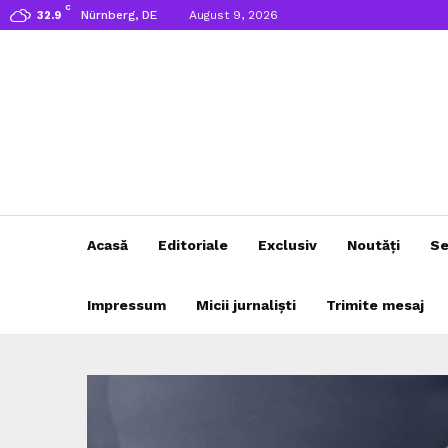
C
Nürnberg, DE
August 9, 2026
32.9
Acasă
Editoriale
Exclusiv
Noutăți
Se
Impressum
Micii jurnaliști
Trimite mesaj