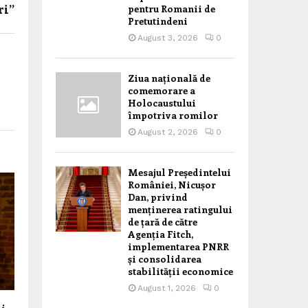
ri”
pentru Romanii de
Pretutindeni
August 3, 2026
0
Ziua națională de
comemorare a
Holocaustului
împotriva romilor
August 2, 2026
0
Mesajul Președintelui
României, Nicușor
Dan, privind
menținerea ratingului
de țară de către
Agenția Fitch,
implementarea PNRR
și consolidarea
stabilității economice
August 1, 2026
0