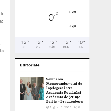
°
0
 de
C
0
°
a;
°
0
13
°
13
°
12
°
13
°
10
°
a
JOI
VIN
SÂM
DUM
LUN
la
Editoriale
Semnarea
Memorandumului de
Înțelegere între
Academia Română și
Academia de Științe
Berlin – Brandenburg
August 6, 2026
0