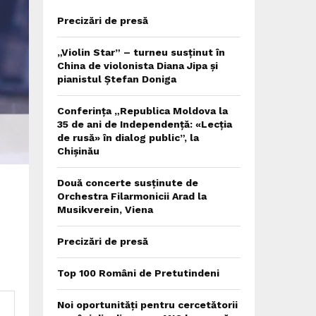
Precizări de presă
„Violin Star” – turneu susținut în
China de violonista Diana Jipa și
pianistul Ștefan Doniga
Conferința „Republica Moldova la
35 de ani de Independență: «Lecția
de rusă» în dialog public”, la
Chișinău
Două concerte susținute de
Orchestra Filarmonicii Arad la
Musikverein, Viena
Precizări de presă
Top 100 Români de Pretutindeni
Noi oportunități pentru cercetătorii