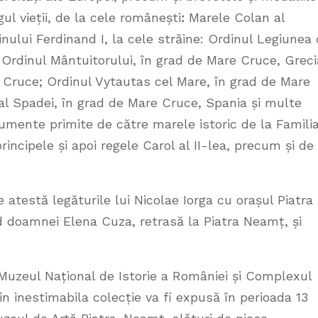
ul vieții, de la cele româneștiꓽ Marele Colan al
inului Ferdinand I, la cele străine: Ordinul Legiunea
Ordinul Mântuitorului, în grad de Mare Cruce, Greci
e Cruce; Ordinul Vytautas cel Mare, în grad de Mare
al Spadei, în grad de Mare Cruce, Spania și multe
mente primite de către marele istoric de la Famili
incipele și apoi regele Carol al II-lea, precum și de 
 atestă legăturile lui Nicolae Iorga cu orașul Piatra
 doamnei Elena Cuza, retrasă la Piatra Neamț, și
 Muzeul Național de Istorie a României și Complexul
 inestimabila colecție va fi expusă în perioada 13