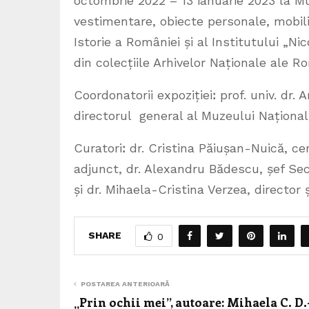
octombrie 2022 – 13 ianuarie 2023 la M
vestimentare, obiecte personale, mobili
Istorie a României și al Institutului „N
din colecțiile Arhivelor Naționale ale Ro
Coordonatorii expozițieiꓽ prof. univ. dr.
directorul general al Muzeului Național
Curatoriꓽ dr. Cristina Păiușan-Nuică, cerc
adjunct, dr. Alexandru Bădescu, șef Sec
și dr. Mihaela-Cristina Verzea, director
SHARE
0
POSTAREA ANTERIOARĂ
„Prin ochii mei”, autoare: Mihaela C. D.