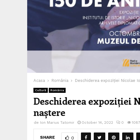
Acasa
România
Deschiderea expoziției Nicolae Io
Cultură
România
Deschiderea expoziției Ni
naștere
de
Ion Marius Tatomir
October 14, 2022
0
108
SHARE
0