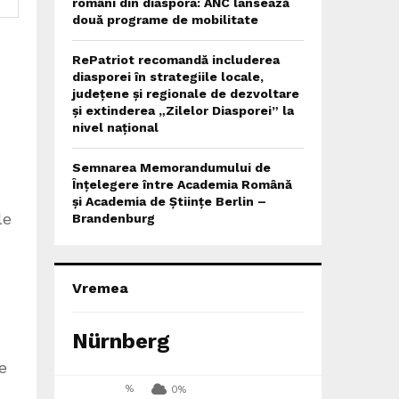
români din diaspora: ANC lansează
două programe de mobilitate
RePatriot recomandă includerea
diasporei în strategiile locale,
județene și regionale de dezvoltare
și extinderea „Zilelor Diasporei” la
nivel național
Semnarea Memorandumului de
Înțelegere între Academia Română
,
și Academia de Științe Berlin –
le
Brandenburg
Vremea
Nürnberg
e
%
0%