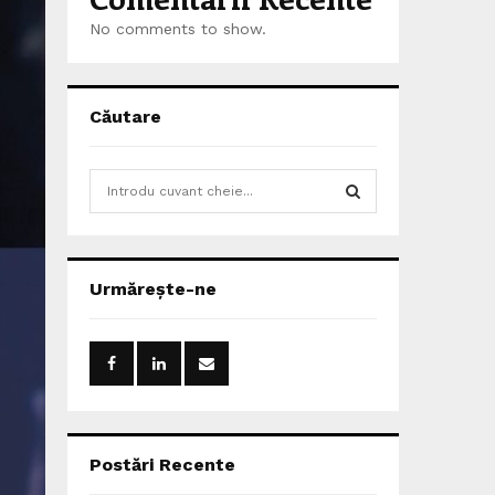
No comments to show.
Căutare
S
e
a
S
r
c
E
Urmărește-ne
h
f
A
o
r
R
:
C
H
Postări Recente