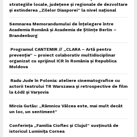
strategiile locale, județene și regionale de dezvoltare
și extinderea „Zilelor Diasporei” la nivel național
Semnarea Memorandumului de Înțelegere între
Academia Română și Academia de Științe Berlin –
Brandenburg
Programul CANTEMIR // „CLARA – Artă pentru
prevenție” – proiect colaborativ multidisciplinar
organizat cu sprijinul ICR în România și Republica
Moldova
Radu Jude în Polonia: ateliere cinematografice cu
actorii teatrului TR Warszawa și retrospective de film
la Łódź și Varșovia
Mircia Gutău: „Râmnicu Vâlcea este, mai mult decât
un loc, un sentiment”
Conferința „Familia Cioflec și Clujul” susținută de
istoricul Luminița Cornea