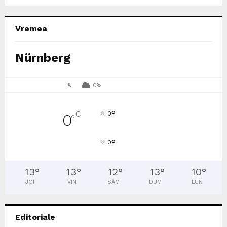
Vremea
Nürnberg
%
0%
°
C
0
0
°
°
0
13
°
13
°
12
°
13
°
10
°
JOI
VIN
SÂM
DUM
LUN
Editoriale