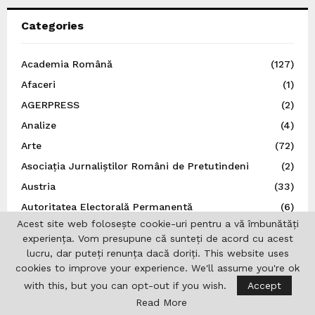
Categories
Academia Română
(127)
Afaceri
(1)
AGERPRESS
(2)
Analize
(4)
Arte
(72)
Asociația Jurnaliștilor Români de Pretutindeni
(2)
Austria
(33)
Autoritatea Electorală Permanentă
(6)
Acest site web folosește cookie-uri pentru a vă îmbunătăți
Basarabia
(5)
experiența. Vom presupune că sunteți de acord cu acest
Belgia
(7)
lucru, dar puteți renunța dacă doriți. This website uses
Benzi Desenate
(15)
cookies to improve your experience. We'll assume you're ok
with this, but you can opt-out if you wish.
Accept
Bruxelles
(10)
Read More
Bucovina
(3)