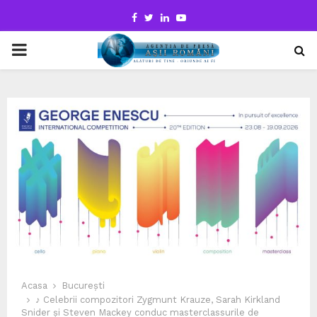
Facebook
Twitter
Linkedin
Youtube
PRIMARY
MENU
Acasa
București
♪ Celebrii compozitori Zygmunt Krauze, Sarah Kirkland
Snider și Steven Mackey conduc masterclassurile de