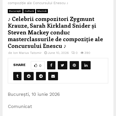
compoziție ale Concursului Enescu ♪
București
Cultură
Muzică
♪ Celebrii compozitori Zygmunt
Krauze, Sarah Kirkland Snider și
Steven Mackey conduc
masterclassurile de compoziție ale
Concursului Enescu ♪
de
Ion Marius Tatomir
June 10, 2026
0
390
SHARE
0
București, 10 iunie 2026
Comunicat