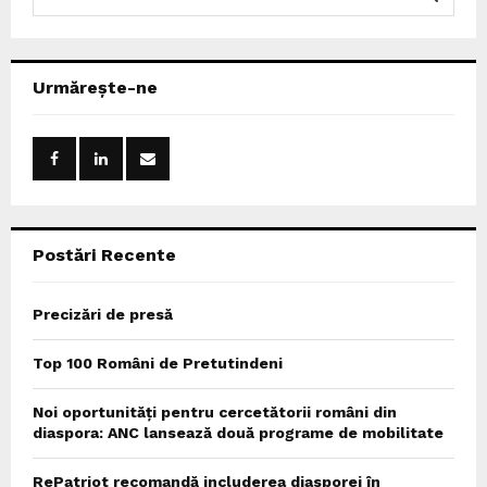
e
a
S
r
c
E
Urmărește-ne
h
f
A
o
r
R
:
C
Postări Recente
H
Precizări de presă
Top 100 Români de Pretutindeni
Noi oportunități pentru cercetătorii români din
diaspora: ANC lansează două programe de mobilitate
RePatriot recomandă includerea diasporei în