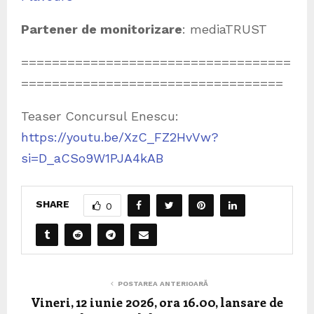
Partener de monitorizare
: mediaTRUST
===================================
==================================
Teaser Concursul Enescu:
https://youtu.be/XzC_FZ2HvVw?
si=D_aCSo9W1PJA4kAB
SHARE
0
POSTAREA ANTERIOARĂ
Vineri, 12 iunie 2026, ora 16.00, lansare de