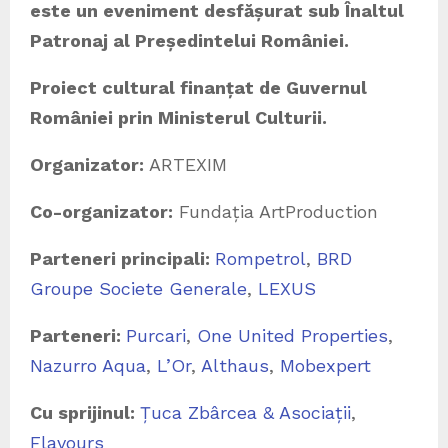
este un eveniment desfășurat sub Înaltul
Patronaj al Președintelui României.
Proiect cultural finanțat de Guvernul
României prin Ministerul Culturii.
Organizator:
ARTEXIM
Co-organizator:
Fundația ArtProduction
Parteneri principali:
Rompetrol
,
BRD
Groupe Societe Generale
,
LEXUS
Parteneri:
Purcari
,
One United Properties
,
Nazurro Aqua
,
L’Or
,
Althaus
,
Mobexpert
Cu sprijinul:
Țuca Zbârcea & Asociații
,
Flavours