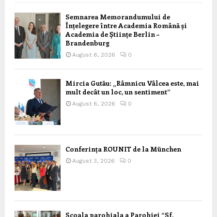
Semnarea Memorandumului de
Înțelegere între Academia Română și
Academia de Științe Berlin –
Brandenburg
August 6, 2026
0
Mircia Gutău: „Râmnicu Vâlcea este, mai
mult decât un loc, un sentiment”
August 6, 2026
0
Conferința ROUNIT de la München
August 3, 2026
0
Scoala parohiala a Parohiei “Sf.