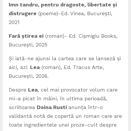
Imn tandru, pentru dragoste, libertate și
distrugere
(poeme)-Ed. Vinea, București,
2021
Fară știrea ei
(roman)- Ed. Cișmigiu Books,
București, 2025
Și iată-ne ajunsi la cartea care se lanseză și
aici, azi:
Lea
(roman), Ed. Tracus Arte,
București, 2026.
Despre
Lea
, cel mai provocator volum care
mi-a picat în mâini, în ultima perioadă,
scriitoarea
Doina Rusti
anunța într-o
validantă notă de copertă un roman care are
toate ingredientele unei proze-cult despre