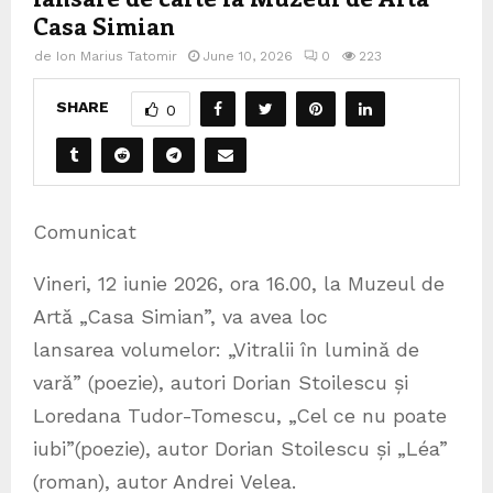
Casa Simian
de
Ion Marius Tatomir
June 10, 2026
0
223
SHARE
0
Comunicat
Vineri, 12 iunie 2026, ora 16.00, la Muzeul de
Artă „Casa Simian”, va avea loc
lansarea volumelor: „Vitralii în lumină de
vară” (poezie), autori Dorian Stoilescu și
Loredana Tudor-Tomescu, „Cel ce nu poate
iubi”(poezie), autor Dorian Stoilescu și „Léa”
(roman), autor Andrei Velea.