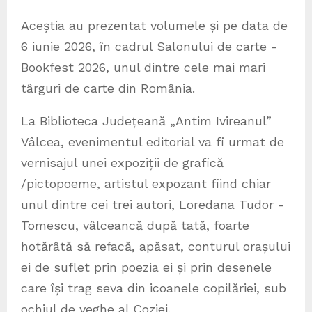
Aceștia au prezentat volumele și pe data de
6 iunie 2026, în cadrul Salonului de carte -
Bookfest 2026, unul dintre cele mai mari
târguri de carte din România.
La Biblioteca Județeană „Antim Ivireanul”
Vâlcea, evenimentul editorial va fi urmat de
vernisajul unei expoziții de grafică
/pictopoeme, artistul expozant fiind chiar
unul dintre cei trei autori, Loredana Tudor -
Tomescu, vâlceancă după tată, foarte
hotărâtă să refacă, apăsat, conturul orașului
ei de suflet prin poezia ei și prin desenele
care își trag seva din icoanele copilăriei, sub
ochiul de veghe al Coziei.