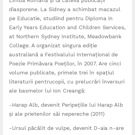
Limbă Română și la câteva publicații
diasporene. La Sidney a schimbat macazul
pe Educatie, studiind pentru Diploma in
Early Years Education and Children Services,
at Northern Sydney Institute, Meadowbank
College. A organizat singura ediție
australiană a Festivalului Internațional de
Poezie Primăvara Poeților, în 2007. Are cinci
volume publicate, primele trei în spațiul
literaturii pentrucopii, cu prelucrări înversuri
ale basmelor lui Ion Creangă:
-Harap Alb, devenit Peripețiile lui Harap Alb
și ale prietenilor săi nepereche (2011)
-Ursul păcălit de vulpe, devenit D-aia n-are