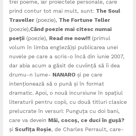
trei poeme, iar proiectele personale, care
prind contur tot mai mult, sunt:
The Soul
Traveller
(poezie),
The Fortune Teller
(poezie),
Când poezie mai citesc numai
poeții
(poezie),
Read me now!!!
(primul
volum în limba engleză)și publicarea unei
nuvele pe care a scris-o încă din iunie 2007,
dar abia acum a găsit de cuviință să îi dea
drumu-n lume-
NANARO
și pe care
intenționează să o pună și în format
dramatic. Apoi, o nouă incursiune în spațiul
literaturii pentru copii, cu două titluri clasice
prelucrate în versuri: Punguța cu doi bani,
care va devein
Măi, cocoș, ce duci în gușă?
și
Scufița Roșie
, de Charles Perrault, care-