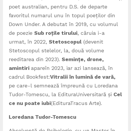
poet australian, pentru D.S. de departe
favoritul numarul unu în topul poeților din
Down Under. A debutat în 2019, cu volumul
de poezie
Sub roțile tirului
, căruia i-a
urmat, în 2022,
Stetoscopul
(devenit
Stetoscopul stelelor, la, două volume
reeditarea din 2023).
Semințe, drone,
amintiri
apareîn 2023, iar azi lansează, în
cadrul Bookfest:
Vitralii în lumină de vară,
pe care-l semnează împreună cu Loredana
Tudor-Tomescu, la EdituraUniversitară și
Cel
ce nu poate iubi
(EdituraTracus Arte).
Loredana Tudor-Tomescu
Absolventă de Psihologie, cu un Master în