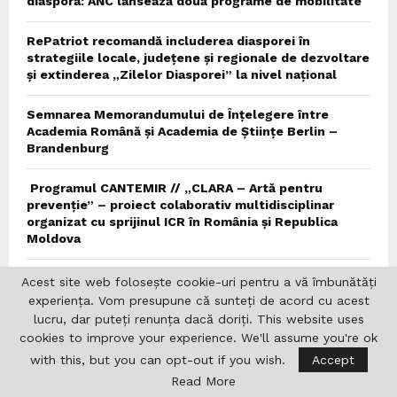
diaspora: ANC lansează două programe de mobilitate
RePatriot recomandă includerea diasporei în
strategiile locale, județene și regionale de dezvoltare
și extinderea „Zilelor Diasporei” la nivel național
Semnarea Memorandumului de Înțelegere între
Academia Română și Academia de Științe Berlin –
Brandenburg
Programul CANTEMIR // „CLARA – Artă pentru
prevenție” – proiect colaborativ multidisciplinar
organizat cu sprijinul ICR în România și Republica
Moldova
Radu Jude în Polonia: ateliere cinematografice cu
Acest site web folosește cookie-uri pentru a vă îmbunătăți
actorii teatrului TR Warszawa și retrospective de film
experiența. Vom presupune că sunteți de acord cu acest
la Łódź și Varșovia
lucru, dar puteți renunța dacă doriți. This website uses
cookies to improve your experience. We'll assume you're ok
Mircia Gutău: „Râmnicu Vâlcea este, mai mult decât
with this, but you can opt-out if you wish.
Accept
un loc, un sentiment”
Read More