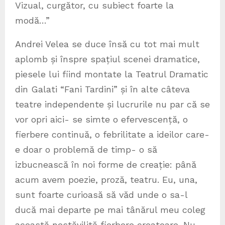
Vizual, curgător, cu subiect foarte la
modă…”
Andrei Velea se duce însă cu tot mai mult
aplomb și înspre spațiul scenei dramatice,
piesele lui fiind montate la Teatrul Dramatic
din Galati “Fani Tardini” și în alte câteva
teatre independente și lucrurile nu par că se
vor opri aici- se simte o efervescență, o
fierbere continuă, o febrilitate a ideilor care-
e doar o problemă de timp- o să
izbucnească în noi forme de creație: până
acum avem poezie, proză, teatru. Eu, una,
sunt foarte curioasă să văd unde o sa-l
ducă mai departe pe mai tânărul meu coleg
această nestăvilită fierbere creatoare. Nu