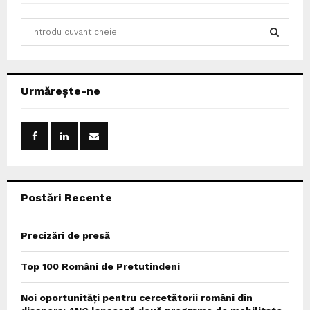
S
e
a
S
r
c
E
Urmărește-ne
h
f
A
o
r
R
:
C
Postări Recente
H
Precizări de presă
Top 100 Români de Pretutindeni
Noi oportunități pentru cercetătorii români din