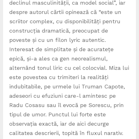
declinul masculinității, ca model social”, iar
despre autorul cărtii opinează că “este un
scriitor complex, cu disponibilități pentru
construcția dramatică, preocupat de
poveste și cu un filon lyric autentic.
Interesat de simplitate și de acuratețe
epică, și-a ales ca gen neorealismul,
alternând tonul liric cu cel colocvial. Miza lui
este povestea cu trimiteri la realități
indubitabile, pe urmele lui Truman Capote,
adeseori cu efuziuni care-l amintesc pe
Radu Cosasu sau îl evocă pe Sorescu, prin
tipul de umor. Punctul lui forte este
observația exactă, iar de aici decurge
calitatea descrierii, topită în fluxul narativ.