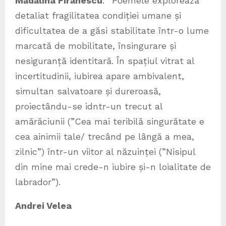
Mădălina Firănescu
: ”Poemele explorează
detaliat fragilitatea condiției umane și
dificultatea de a găsi stabilitate într-o lume
marcată de mobilitate, însingurare și
nesiguranță identitară. În spațiul vitrat al
incertitudinii, iubirea apare ambivalent,
simultan salvatoare și dureroasă,
proiectându-se idntr-un trecut al
amărăciunii (”Cea mai teribilă singurătate e
cea ainimii tale/ trecând pe lângă a mea,
zilnic”) într-un viitor al năzuinței (”Nisipul
din mine mai crede-n iubire și-n loialitate de
labrador”).
Andrei Velea