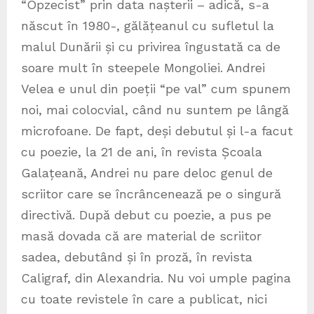
“Opzecist” prin data nașterii – adică, s-a
născut în 1980-, gălățeanul cu sufletul la
malul Dunării și cu privirea îngustată ca de
soare mult în steepele Mongoliei. Andrei
Velea e unul din poeții “pe val” cum spunem
noi, mai colocvial, când nu suntem pe lângă
microfoane. De fapt, deși debutul și l-a facut
cu poezie, la 21 de ani, în revista Școala
Galațeană, Andrei nu pare deloc genul de
scriitor care se încrâncenează pe o singură
directivă. După debut cu poezie, a pus pe
masă dovada că are material de scriitor
sadea, debutând și în proză, în revista
Caligraf, din Alexandria. Nu voi umple pagina
cu toate revistele în care a publicat, nici