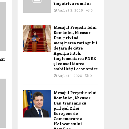
împotriva romilor
August 2, 2026
0
Mesajul Președintelui
României, Nicușor
Dan, privind
menținerea ratingului
de țară de către
Agenția Fitch,
implementarea PNRR
mar
și consolidarea
stabilității economice
August 1, 2026
0
Mesajul Președintelui
României, Nicușor
Dan, transmis cu
prilejul Zilei
Europene de
Comemorare a
Holocaustului
Romilor