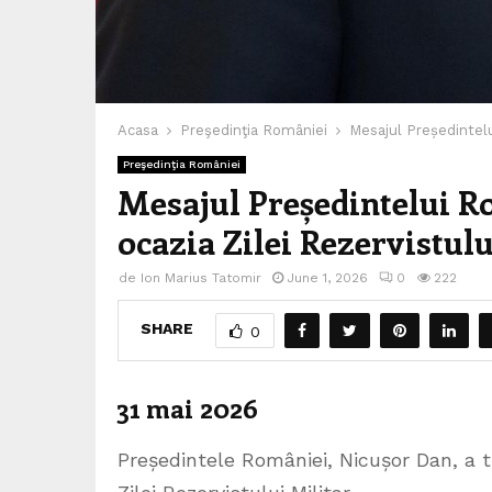
Acasa
Preşedinţia României
Mesajul Președintelu
Preşedinţia României
Mesajul Președintelui R
ocazia Zilei Rezervistulu
de
Ion Marius Tatomir
June 1, 2026
0
222
SHARE
0
31 mai 2026
Președintele României, Nicușor Dan, a 