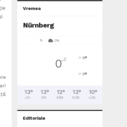
ție
Vremea
și
Nürnberg
%
0%
°
0
C
0
°
°
0
ere
ari
13
°
13
°
12
°
13
°
10
°
ață
JOI
VIN
SÂM
DUM
LUN
Editoriale