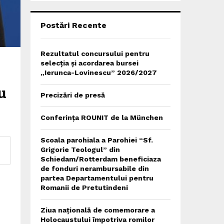
C
H
Postări Recente
Rezultatul concursului pentru
selecția și acordarea bursei
„Ierunca-Lovinescu” 2026/2027
u
Precizări de presă
Conferința ROUNIT de la München
Scoala parohiala a Parohiei “Sf.
Grigorie Teologul” din
Schiedam/Rotterdam beneficiaza
de fonduri nerambursabile din
partea Departamentului pentru
Romanii de Pretutindeni
Ziua națională de comemorare a
Holocaustului împotriva romilor