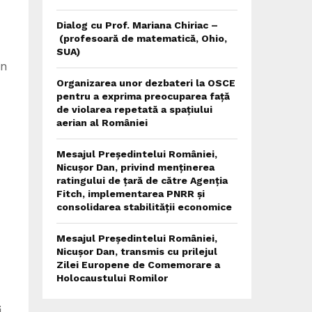
Dialog cu Prof. Mariana Chiriac –
(profesoară de matematică, Ohio,
SUA)
în
Organizarea unor dezbateri la OSCE
pentru a exprima preocuparea față
de violarea repetată a spațiului
aerian al României
Mesajul Președintelui României,
Nicușor Dan, privind menținerea
ratingului de țară de către Agenția
Fitch, implementarea PNRR și
consolidarea stabilității economice
Mesajul Președintelui României,
Nicușor Dan, transmis cu prilejul
Zilei Europene de Comemorare a
Holocaustului Romilor
i