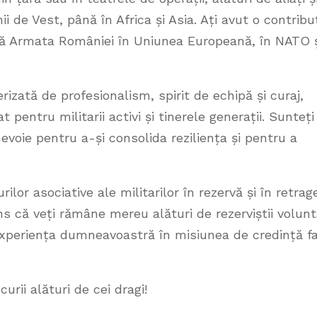
ii de Vest, până în Africa și Asia. Ați avut o contribu
ură Armata României în Uniunea Europeană, în NATO 
izată de profesionalism, spirit de echipă și curaj,
entru militarii activi și tinerele generații. Sunteți
evoie pentru a-și consolida reziliența și pentru a
lor asociative ale militarilor în rezervă și în retrag
ins că veți rămâne mereu alături de rezerviștii volunt
e experiența dumneavoastră în misiunea de credință f
rii alături de cei dragi!