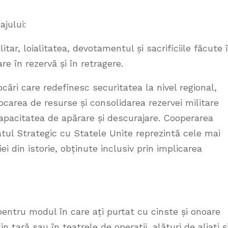
jului:
tar, loialitatea, devotamentul și sacrificiile făcute 
re în rezervă și în retragere.
cări care redefinesc securitatea la nivel regional,
ocarea de resurse și consolidarea rezervei militare
capacitatea de apărare și descurajare. Cooperarea
atul Strategic cu Statele Unite reprezintă cele mai
i din istorie, obținute inclusiv prin implicarea
pentru modul în care ați purtat cu cinste și onoare
n țară sau în teatrele de operații, alături de aliați ș