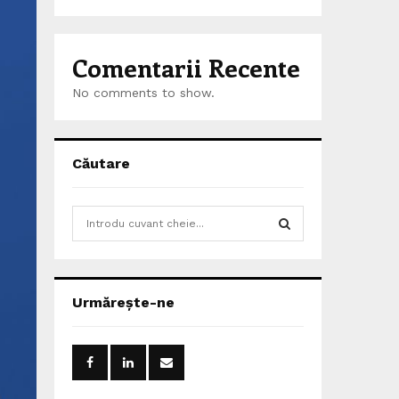
Comentarii Recente
No comments to show.
Căutare
S
e
a
S
r
c
E
Urmărește-ne
h
f
A
o
r
R
: