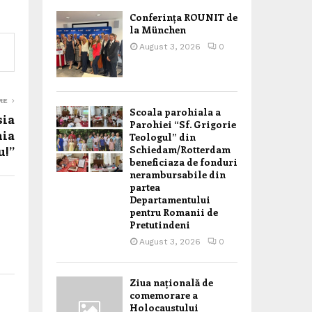
Conferința ROUNIT de
la München
August 3, 2026
0
RE
Scoala parohiala a
sia
Parohiei “Sf. Grigorie
nia
Teologul” din
u!”
Schiedam/Rotterdam
beneficiaza de fonduri
nerambursabile din
partea
Departamentului
pentru Romanii de
Pretutindeni
August 3, 2026
0
Ziua națională de
comemorare a
Holocaustului