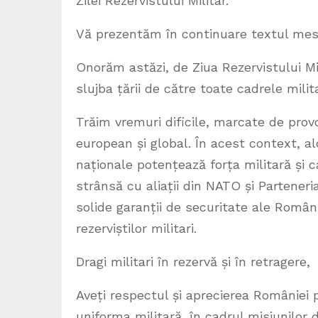
Zilei Rezervistului Militar.
Vă prezentăm în continuare textul mesa
Onorăm astăzi, de Ziua Rezervistului Mili
slujba țării de către toate cadrele milita
Trăim vremuri dificile, marcate de provo
european și global. În acest context, al
naționale potențează forța militară și 
strânsă cu aliații din NATO și Parteneri
solide garanții de securitate ale Românie
rezerviștilor militari.
Dragi militari în rezervă și în retragere,
Aveți respectul și aprecierea României 
uniforma militară, în cadrul misiunilor di