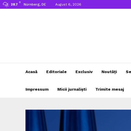
C
Nürnberg, DE
August 6, 2026
28.7
Acasă
Editoriale
Exclusiv
Noutăți
Se
Impressum
Micii jurnaliști
Trimite mesaj