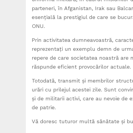
parteneri, în Afganistan, Irak sau Balcan
esențială la prestigiul de care se buc
ONU.
Prin activitatea dumneavoastră, caracter
reprezentați un exemplu demn de urmat p
repere de care societatea noastră are n
răspunde eficient provocărilor actuale.
Totodată, transmit și membrilor structuri
urări cu prilejul acestei zile. Sunt conv
și de militarii activi, care au nevoie d
de patrie.
Vă doresc tuturor multă sănătate și bucu