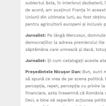
subiectul ăsta, în interiorul dezbaterii,
de acord, am susținut Franța în această
Uniunii din ultimele luni, au fost obțin
pentru agricultorii europeni și inclusiv 
Jurnalist:
Pe lângă Mercosur, domnule P
democrațiilor la adresa premierului Ilie B
săptămâna care urmează și dacă, totuși
Jurnalist:
Și cum catalogați aceste ata
Președintele Nicușor Dan:
Bun, sunt ma
să spună ce vrea de pe scena politică. 
percepția, repet, percepția cu privire l
financiare, asta înseamnă că România
Deci, e bine să separăm acțiunea politi