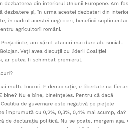
 în dezbaterea din interiorul Uniunii Europene. Am fo
 dezbatere și, în urma acestei dezbateri din interio
ute, în cadrul acestei negocieri, beneficii suplimenta
pentru agricultorii români.
reședinte, am văzut atacuri mai dure ale social-
olojan. Veți avea discuții cu liderii Coaliției
, ar putea fi schimbat premierul.
curi?
i multe lucruri. E democrație, e libertate ca fiecar
E bine? Nu e bine, bineînțeles. Pentru că dacă
a Coaliția de guvernare este negativă pe piețele
 se împrumută cu 0,2%, 0,3%, 0,4% mai scump, da?
că de declarația politică. Nu se poate, mergem așa.