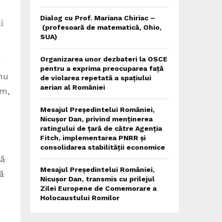
Dialog cu Prof. Mariana Chiriac –
i
(profesoară de matematică, Ohio,
SUA)
Organizarea unor dezbateri la OSCE
e
pentru a exprima preocuparea față
nu
de violarea repetată a spațiului
aerian al României
ăm,
Mesajul Președintelui României,
Nicușor Dan, privind menținerea
ratingului de țară de către Agenția
Fitch, implementarea PNRR și
consolidarea stabilității economice
ră
Mesajul Președintelui României,
ă
Nicușor Dan, transmis cu prilejul
Zilei Europene de Comemorare a
Holocaustului Romilor