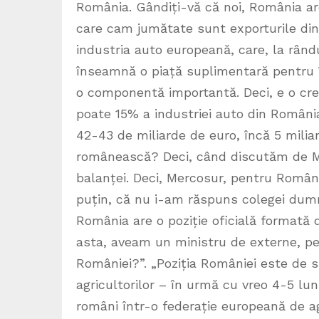
România. Gândiți-vă că noi, România ar
care cam jumătate sunt exporturile din 
industria auto europeană, care, la rândul
înseamnă o piață suplimentară pentru 
o componentă importantă. Deci, e o cre
poate 15% a industriei auto din Români
42-43 de miliarde de euro, încă 5 milia
românească? Deci, când discutăm de Me
balanței. Deci, Mercosur, pentru Român
puțin, că nu i-am răspuns colegei dum
România are o poziție oficială formată d
asta, aveam un ministru de externe, pe
României?”. „Poziția României este de s
agricultorilor – în urmă cu vreo 4-5 lun
români într-o federație europeană de ag