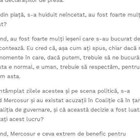
in piață, s-a huiduit neîncetat, au fost foarte mulț
at?
nd, au fost foarte mulți ieșeni care s-au bucurat d
 contează. Eu cred că, așa cum ați spus, chiar dacă 
e momente în care, dacă putem, trebuie să ne bucur
sta e normal, e uman, trebuie să respectăm, pentru
am asta.
tâmplat zilele acestea și pe scena politică, s-a
Mercosur și au existat acuzații în Coaliție că în ța
aliția de guvernare, și că această decizie a fost luat
ați acest lucru?
ând, Mercosur e ceva extrem de benefic pentru