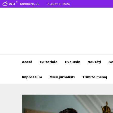
C
Nürnberg, DE
August 6, 2026
22.3
Acasă
Editoriale
Exclusiv
Noutăți
Se
Impressum
Micii jurnaliști
Trimite mesaj