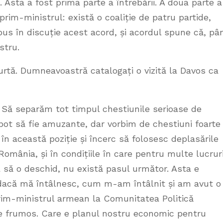
Asta a fost prima parte a întrebării. A doua parte a
prim-ministrul: există o coaliție de patru partide,
pus în discuție acest acord, și acordul spune că, pâ
stru.
urtă. Dumneavoastră catalogați o vizită la Davos ca
 Să separăm tot timpul chestiunile serioase de
 pot să fie amuzante, dar vorbim de chestiuni foarte
în această poziție și încerc să folosesc deplasările
omânia, și în condițiile în care pentru multe lucrur
a să o deschid, nu există pasul următor. Asta e
acă mă întâlnesc, cum m-am întâlnit și am avut o
Prim-ministrul armean la Comunitatea Politică
te frumos. Care e planul nostru economic pentru