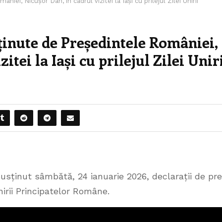
iei, Nicușor Dan, în cadrul vizitei la Iași cu prilejul Zilei Unirii
sținute de Președintele României,
itei la Iași cu prilejul Zilei Unir
usținut sâmbătă, 24 ianuarie 2026, declarații de pr
 Unirii Principatelor Române.