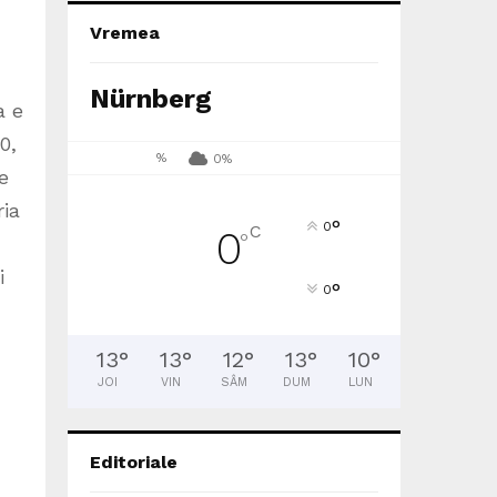
Vremea
Nürnberg
a e
0,
%
0%
e
ria
°
0
C
0
°
i
°
0
13
°
13
°
12
°
13
°
10
°
JOI
VIN
SÂM
DUM
LUN
Editoriale