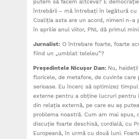
putem să facem altceva? E democrație. 
întrebării – mă întrebați în legătură cu 
Coaliția asta are un acord, nimeni n-a 
în aprilie anul viitor, PNL dă primul mini
Jurnalist:
O întrebare foarte, foarte sc
fiind un „umblat teleleu”?
Președintele Nicușor Dan:
Nu, haideți!
floricele, de metafore, de cuvinte care
serioase. Eu încerc să optimizez timpul 
externe pentru a obține lucruri pentru R
din relația externă, pe care eu aș pute
problema noastră. Cum am mai spus, d
discuție foarte deschisă, cordială, cu 
Europeană, în urmă cu două luni. Foar