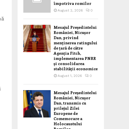
împotriva romilor
August 2, 2026
0
nă
Mesajul Președintelui
României, Nicușor
Dan, privind
menținerea ratingului
de țară de către
Agenția Fitch,
implementarea PNRR
și consolidarea
stabilității economice
August 1, 2026
0
i
Mesajul Președintelui
României, Nicușor
Dan, transmis cu
prilejul Zilei
Europene de
Comemorare a
Holocaustului
Romilor