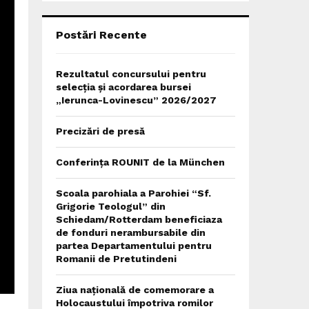
C
H
Postări Recente
Rezultatul concursului pentru
selecția și acordarea bursei
„Ierunca-Lovinescu” 2026/2027
Precizări de presă
Conferința ROUNIT de la München
Scoala parohiala a Parohiei “Sf.
Grigorie Teologul” din
Schiedam/Rotterdam beneficiaza
de fonduri nerambursabile din
partea Departamentului pentru
Romanii de Pretutindeni
Ziua națională de comemorare a
Holocaustului împotriva romilor