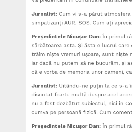
Jurnalist:
Cum vi s-a părut atmosfera d
simpatizanți AUR, SOS. Cum ați apreci
Președintele Nicușor Dan:
În primul râ
sărbătoarea asta. Și ăsta e lucrul care
trăim niște vremuri ușoare, sunt nișt
iar dacă nu putem să ne bucurăm, și a
că e vorba de memoria unor oameni, c
Jurnalist:
Uitându-ne puțin la ce s-a în
discutat foarte multă despre acel acord 
nu a fost dezbătut subiectul, nici în Co
cumva pe persoană fizică. Cum coment
Președintele Nicușor Dan:
În primul r