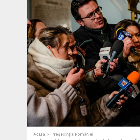
Acasa
Preşedinţia României