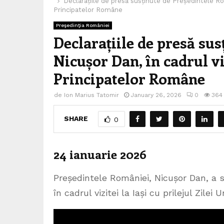
Declarațiile de presă susținute de Președintele Român
Principatelor Române
Preşedinţia României
Declarațiile de presă su
Nicușor Dan, în cadrul viz
Principatelor Române
de
Ion Marius Tatomir
January 26, 2026
0
364
SHARE
0
24 ianuarie 2026
Președintele României, Nicușor Dan, a s
în cadrul vizitei la Iași cu prilejul Zilei