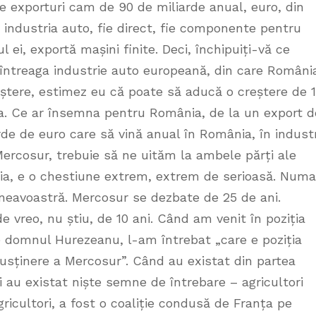
e exporturi cam de 90 de miliarde anual, euro, din
industria auto, fie direct, fie componente pentru
 ei, exportă mașini finite. Deci, închipuiți-vă ce
întreaga industrie auto europeană, din care Români
ștere, estimez eu că poate să aducă o creștere de 1
a. Ce ar însemna pentru România, de la un export d
rde de euro care să vină anual în România, în indust
rcosur, trebuie să ne uităm la ambele părți ale
ia, e o chestiune extrem, extrem de serioasă. Numa
neavoastră. Mercosur se dezbate de 25 de ani.
e vreo, nu știu, de 10 ani. Când am venit în poziția
 domnul Hurezeanu, l-am întrebat „care e poziția
usținere a Mercosur”. Când au existat din partea
i au existat niște semne de întrebare – agricultori
ricultori, a fost o coaliție condusă de Franța pe