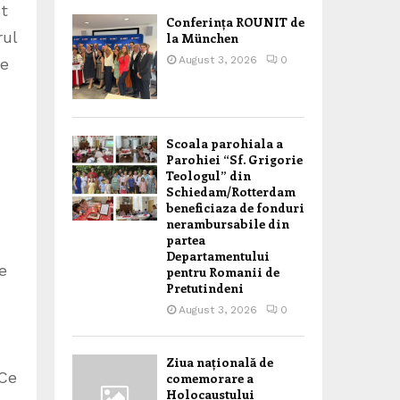
st
Conferința ROUNIT de
rul
la München
August 3, 2026
0
re
Scoala parohiala a
Parohiei “Sf. Grigorie
Teologul” din
Schiedam/Rotterdam
beneficiaza de fonduri
nerambursabile din
partea
Departamentului
e
pentru Romanii de
Pretutindeni
August 3, 2026
0
Ziua națională de
 Ce
comemorare a
Holocaustului