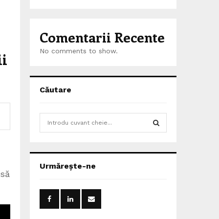
Comentarii Recente
No comments to show.
ii
Căutare
S
e
a
S
r
c
E
Urmărește-ne
h
esă
f
A
o
r
R
: