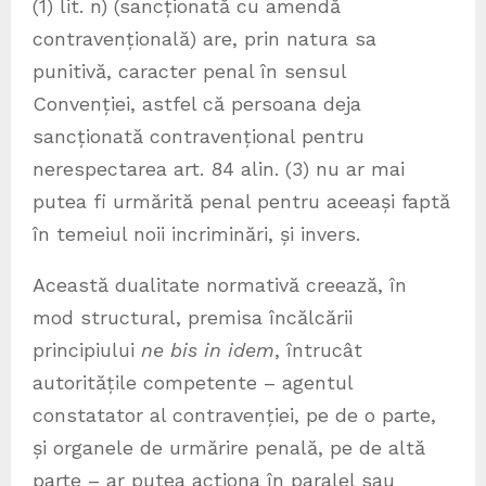
(1) lit. n) (sancționată cu amendă
contravențională) are, prin natura sa
punitivă, caracter penal în sensul
Convenției, astfel că persoana deja
sancționată contravențional pentru
nerespectarea art. 84 alin. (3) nu ar mai
putea fi urmărită penal pentru aceeași faptă
în temeiul noii incriminări, și invers.
Această dualitate normativă creează, în
mod structural, premisa încălcării
principiului
ne bis in idem
, întrucât
autoritățile competente – agentul
constatator al contravenției, pe de o parte,
și organele de urmărire penală, pe de altă
parte – ar putea acționa în paralel sau