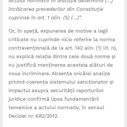
actului normativ în discuție determină (…)
încălcarea prevederilor din Constituție
cuprinse în art. 1 alin. (5) (…)”.
Or, în speță, expunerea de motive a legii
criticate nu cuprinde nicio referire la norma
contravențională de la art. 142 alin. (1) lit. n),
nu explică relația dintre cele două norme și
nu justifică menținerea acesteia alături de
noua incriminare. Absența oricărei analize
privind coerența sistemului sancționator și
impactul asupra securității raporturilor
juridice confirmă lipsa fundamentării
temeinice a actului normativ, în sensul
Deciziei nr. 682/2012.