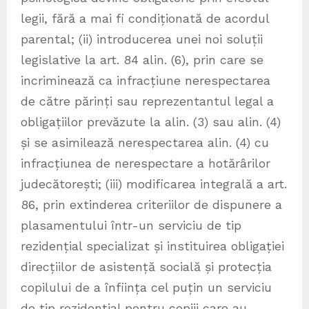
legii, fără a mai fi condiționată de acordul
parental; (ii) introducerea unei noi soluții
legislative la art. 84 alin. (6), prin care se
incriminează ca infracțiune nerespectarea
de către părinți sau reprezentantul legal a
obligațiilor prevăzute la alin. (3) sau alin. (4)
și se asimilează nerespectarea alin. (4) cu
infracțiunea de nerespectare a hotărârilor
judecătorești; (iii) modificarea integrală a art.
86, prin extinderea criteriilor de dispunere a
plasamentului într-un serviciu de tip
rezidențial specializat și instituirea obligației
direcțiilor de asistență socială și protecția
copilului de a înființa cel puțin un serviciu
de tip rezidențial pentru copiii care au