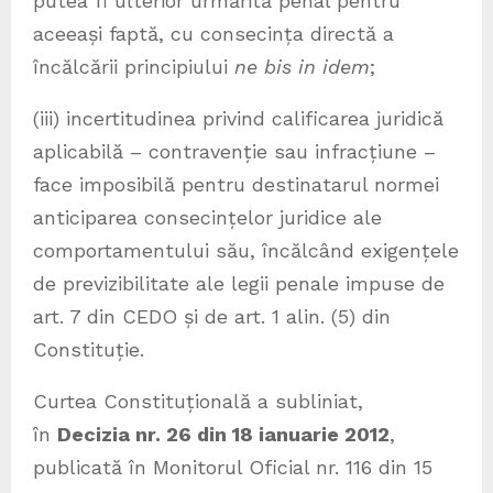
putea fi ulterior urmărită penal pentru
aceeași faptă, cu consecința directă a
încălcării principiului
ne bis in idem
;
(iii) incertitudinea privind calificarea juridică
aplicabilă – contravenție sau infracțiune –
face imposibilă pentru destinatarul normei
anticiparea consecințelor juridice ale
comportamentului său, încălcând exigențele
de previzibilitate ale legii penale impuse de
art. 7 din CEDO și de art. 1 alin. (5) din
Constituție.
Curtea Constituțională a subliniat,
în
Decizia nr. 26 din 18 ianuarie 2012
,
publicată în Monitorul Oficial nr. 116 din 15