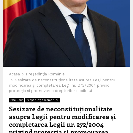
Acasa
Preşedinţia României
Sesizare de neconstituționalitate asupra Legii pentru
modificarea și completarea Legii nr. 272/2004 privind
protecția și promovarea drepturilor copilului
Exclusiv
Preşedinţia României
Sesizare de neconstituționalitate
asupra Legii pentru modificarea și
completarea Legii nr. 272/2004
privind protecția și promovarea