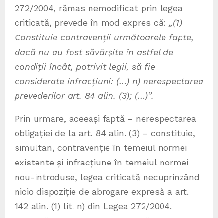
272/2004, rămas nemodificat prin legea
criticată, prevede în mod expres că:
„(1)
Constituie contravenții următoarele fapte,
dacă nu au fost săvârșite în astfel de
condiții încât, potrivit legii, să fie
considerate infracțiuni: (…) n) nerespectarea
prevederilor art. 84 alin. (3); (…)”.
Prin urmare, aceeași faptă – nerespectarea
obligației de la art. 84 alin. (3) – constituie,
simultan, contravenție în temeiul normei
existente și infracțiune în temeiul normei
nou-introduse, legea criticată necuprinzând
nicio dispoziție de abrogare expresă a art.
142 alin. (1) lit. n) din Legea 272/2004.