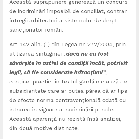
Această suprapunere generează un concurs
de incriminări imposibil de conciliat, contrar
întregii arhitecturi a sistemului de drept
sancționator român.
Art. 142 alin. (1) din Legea nr. 272/2004, prin
utilizarea sintagmei
„
dacă nu au fost
săvârșite în astfel de condiții încât, potrivit
legii, să fie considerate infracțiuni”
,
conține, practic, în textul gardă o clauză de
subsidiaritate care ar putea părea că ar lipsi
de efecte norma contravențională odată cu
intrarea în vigoare a incriminării penale.
Această aparență nu rezistă însă analizei,
din două motive distincte.