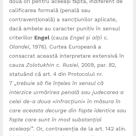
două ori pentru aceeași faptă, indiferent de
calificarea formală (penală sau
contravențională) a sancțiunilor aplicate,
dacă ambele au caracter punitiv în sensul
criteriilor
Engel
(cauza
Engel și alții c.
Olandei
, 1976). Curtea Europeană a
consacrat această interpretare extensivă în
cauza
Zolotukhin c. Rusiei,
2009, par. 82,
statuând că art. 4 din Protocolul nr.
7
„trebuie să fie înțeles în sensul că
interzice urmărirea penală sau judecarea a
celei de-a doua «infracțiuni» în măsura în
care aceasta decurge din fapte identice sau
fapte care sunt în mod substanțial
aceleași”
. Or, contravenția de la art. 142 alin.