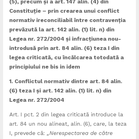
(5), precum și a art. 147 alin. (4) din
Constituție – prin crearea unui conflict
normativ ireconciliabil între contravenția
prevăzută la art. 142 alin. (1) lit. n) din
Legea nr. 272/2004 și infracțiunea nou-
introdusă prin art. 84 alin. (6) teza I din
legea criticată, cu încălcarea totodată a
principiului ne bis in idem
1. Conflictul normativ dintre art. 84 alin.
(6) teza I și art. 142 alin. (1) lit. n) din
Legea nr. 272/2004
Art. I pct. 2 din legea criticată introduce la
art. 84 un nou alineat, alin. (6), care, la teza
I, prevede că:
„Nerespectarea de către