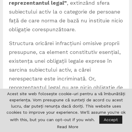
reprezentantul legal”
, extinzând sfera
subiectului activ la o categorie de persoane
față de care norma de bază nu instituie nicio
obligație corespunzătoare.
Structura oricărei infracțiuni omisive proprii
presupune, ca element constitutiv esențial,
existența unei obligații legale exprese în
sarcina subiectului activ, a cărei
nerespectare este incriminată. Or,
reprezentantul legal nu are nicio obligație de
Acest site web folosește cookie-uri pentru a vă îmbunătăți
îndeplinit conform art. 84 alin. (3), deci
experiența. Vom presupune că sunteți de acord cu acest
tragerea sa la răspundere penală este
lucru, dar puteți renunța dacă doriți. This website uses
cookies to improve your experience. We'll assume you're ok
lipsită de temei și
with this, but you can opt-out if you wish.
Accept
încalcă
principiul
legalității incriminării
–
Read More
art. 23 alin. (12) din Constituție
și art. 1