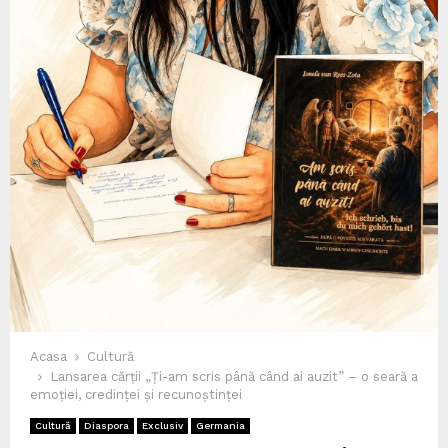
Acasa
Cultură
Lansarea cărții „Ți-am scris până când ai auzit” – o seară a
emoției, credinței și recunoștinței
Cultură
Diaspora
Exclusiv
Germania