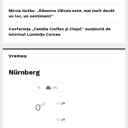
Mircia Gutău: „Râmnicu Vâlcea este, mai mult decât
un loc, un sentiment”
Conferința „Familia Cioflec și Clujul” susținută de
istoricul Luminița Cornea
Vremea
Nürnberg
%
0%
°
C
0
0
°
°
0