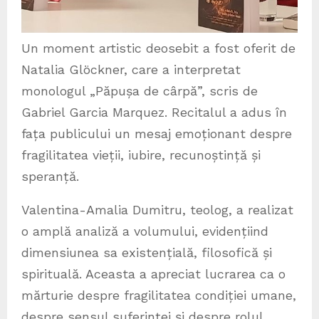
Un moment artistic deosebit a fost oferit de
Natalia Glöckner, care a interpretat
monologul „Păpușa de cârpă”, scris de
Gabriel Garcia Marquez. Recitalul a adus în
fața publicului un mesaj emoționant despre
fragilitatea vieții, iubire, recunoștință și
speranță.
Valentina-Amalia Dumitru, teolog, a realizat
o amplă analiză a volumului, evidențiind
dimensiunea sa existențială, filosofică și
spirituală. Aceasta a apreciat lucrarea ca o
mărturie despre fragilitatea condiției umane,
despre sensul suferinței și despre rolul