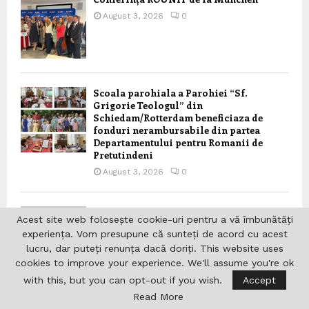
August 3, 2026
0
Scoala parohiala a Parohiei “Sf.
Grigorie Teologul” din
Schiedam/Rotterdam beneficiaza de
fonduri nerambursabile din partea
Departamentului pentru Romanii de
Pretutindeni
August 3, 2026
0
Ziua națională de comemorare a
Acest site web folosește cookie-uri pentru a vă îmbunătăți
Holocaustului împotriva romilor
experiența. Vom presupune că sunteți de acord cu acest
August 2, 2026
0
lucru, dar puteți renunța dacă doriți. This website uses
cookies to improve your experience. We'll assume you're ok
with this, but you can opt-out if you wish.
Accept
Read More
Mesajul Președintelui României, Nicușor