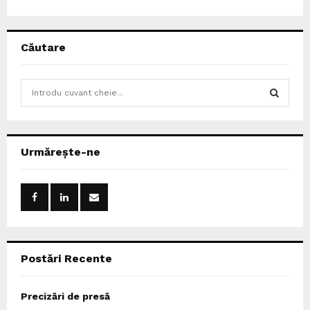
Căutare
S
e
a
S
r
c
E
Urmărește-ne
h
f
A
o
r
R
:
C
Postări Recente
H
Precizări de presă