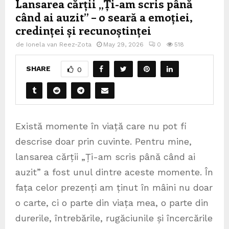
Lansarea cărții „Ți-am scris până
când ai auzit” – o seară a emoției,
credinței și recunoștinței
de
Ionela van Reez-Zota
May 29, 2026
0
518
SHARE
0
Există momente în viață care nu pot fi
descrise doar prin cuvinte. Pentru mine,
lansarea cărții „Ți-am scris până când ai
auzit” a fost unul dintre aceste momente. În
fața celor prezenți am ținut în mâini nu doar
o carte, ci o parte din viața mea, o parte din
durerile, întrebările, rugăciunile și încercările