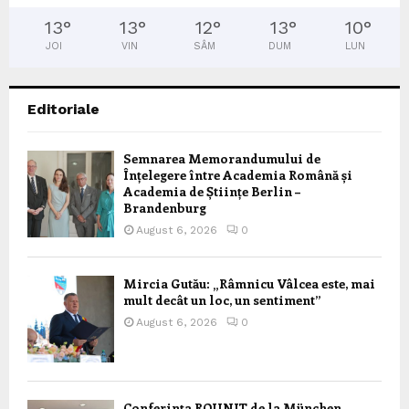
13
°
13
°
12
°
13
°
10
°
JOI
VIN
SÂM
DUM
LUN
Editoriale
Semnarea Memorandumului de
Înțelegere între Academia Română și
Academia de Științe Berlin –
Brandenburg
August 6, 2026
0
Mircia Gutău: „Râmnicu Vâlcea este, mai
mult decât un loc, un sentiment”
August 6, 2026
0
Conferința ROUNIT de la München