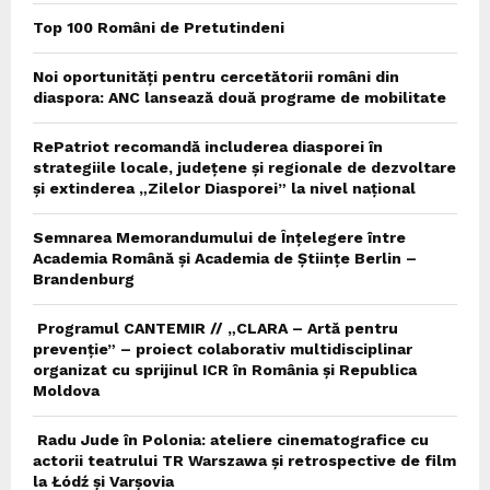
Top 100 Români de Pretutindeni
Noi oportunități pentru cercetătorii români din
diaspora: ANC lansează două programe de mobilitate
RePatriot recomandă includerea diasporei în
strategiile locale, județene și regionale de dezvoltare
și extinderea „Zilelor Diasporei” la nivel național
Semnarea Memorandumului de Înțelegere între
Academia Română și Academia de Științe Berlin –
Brandenburg
Programul CANTEMIR // „CLARA – Artă pentru
prevenție” – proiect colaborativ multidisciplinar
organizat cu sprijinul ICR în România și Republica
Moldova
Radu Jude în Polonia: ateliere cinematografice cu
actorii teatrului TR Warszawa și retrospective de film
la Łódź și Varșovia