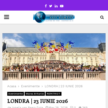
Facebook
Twitter
Linkedin
Youtube
PRIMARY
MENU
Acasa
Evenimente
LONDRA | 23 IUNIE 2026
Evenimente
Marea Britanie
REPATRIOT
LONDRA | 23 IUNIE 2026
de
Ionela van Reez-Zota
May 28, 2026
0
349