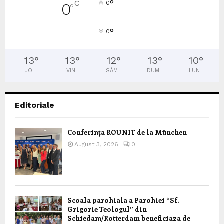
°
C
0
0
°
°
0
13
°
13
°
12
°
13
°
10
°
JOI
VIN
SÂM
DUM
LUN
Editoriale
Conferința ROUNIT de la München
August 3, 2026
0
Scoala parohiala a Parohiei “Sf.
Grigorie Teologul” din
Schiedam/Rotterdam beneficiaza de