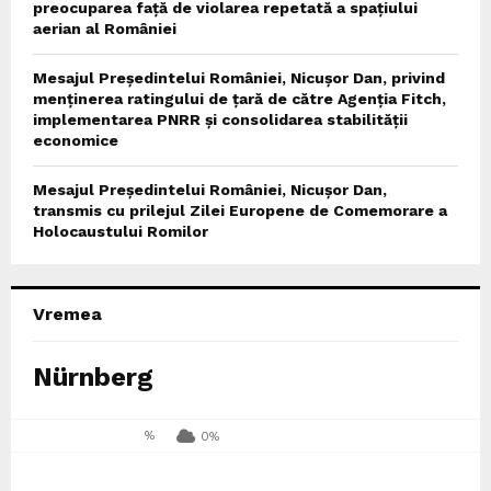
preocuparea față de violarea repetată a spațiului
aerian al României
Mesajul Președintelui României, Nicușor Dan, privind
menținerea ratingului de țară de către Agenția Fitch,
implementarea PNRR și consolidarea stabilității
economice
Mesajul Președintelui României, Nicușor Dan,
transmis cu prilejul Zilei Europene de Comemorare a
Holocaustului Romilor
Vremea
Nürnberg
%
0%