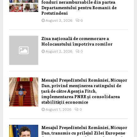
fonduri nerambursabile din partea
Departamentului pentru Romanii de
Pretutindeni
August 3, 2026
0
Ziua națională de comemorare a
Holocaustului împotriva romilor
August 2, 2026
0
Mesajul Președintelui României, Nicușor
Dan, privind menținerea ratingului de
țară de către Agenția Fitch,
implementarea PNRR și consolidarea
stabilității economice
August 1, 2026
0
Mesajul Președintelui României, Nicușor
Dan, transmis cu prilejul Zilei Europene