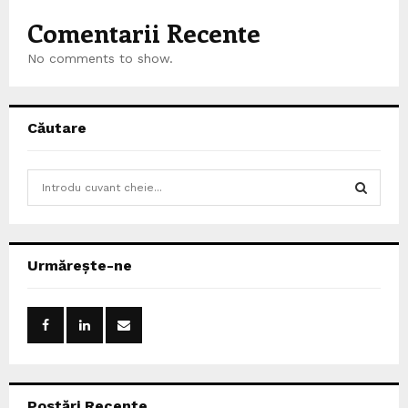
Comentarii Recente
No comments to show.
Căutare
S
e
a
S
r
c
E
Urmărește-ne
h
f
A
o
r
R
:
C
Postări Recente
H