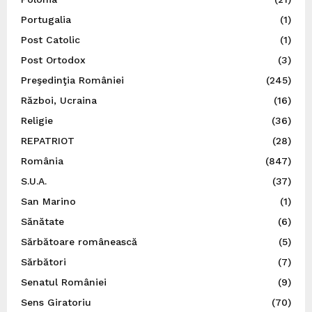
Portugalia
(1)
Post Catolic
(1)
Post Ortodox
(3)
Preşedinţia României
(245)
Război, Ucraina
(16)
Religie
(36)
REPATRIOT
(28)
România
(847)
S.U.A.
(37)
San Marino
(1)
Sănătate
(6)
Sărbătoare românească
(5)
Sărbători
(7)
Senatul României
(9)
Sens Giratoriu
(70)