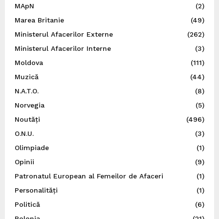
MApN
(2)
Marea Britanie
(49)
Ministerul Afacerilor Externe
(262)
Ministerul Afacerilor Interne
(3)
Moldova
(111)
Muzică
(44)
N.A.T.O.
(8)
Norvegia
(5)
Noutăți
(496)
O.N.U.
(3)
Olimpiade
(1)
Opinii
(9)
Patronatul European al Femeilor de Afaceri
(1)
Personalități
(1)
Politică
(6)
Polonia
(21)