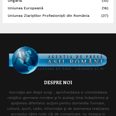
Ungaria
(10)
Uniunea Europeană
(16)
Uniunea Ziariștilor Profesioniști din România
(37)
DESPRE NOI
Asociaţia are drept scop , aprofundarea si consolidarea
relaţiilor germane-române şi în acelaşi timp îndeplinirea şi
sprijinirea diferitelor acţiuni pentru domeniile formare,
cultură, sport, radio, Informaţie şi de asemenea realizarea
accesului către noile căi de comunicare. nu vizeaza in