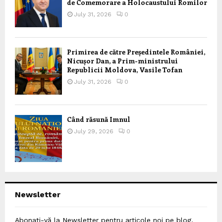
de Comemorare a Holocaustului Romilor
July 31, 2026
0
Primirea de către Președintele României,
Nicușor Dan, a Prim-ministrului
Republicii Moldova, Vasile Tofan
July 31, 2026
0
Când răsună Imnul
July 29, 2026
0
Newsletter
Abonați-vă la Newsletter pentru articole noi pe blog,