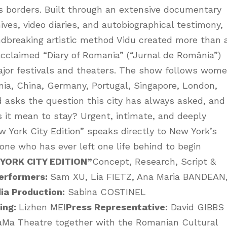
ss borders. Built through an extensive documentary
ives, video diaries, and autobiographical testimony,
ndbreaking artistic method Vidu created more than 
acclaimed “Diary of Romania” (“Jurnal de România”)
ajor festivals and theaters. The show follows wom
ia, China, Germany, Portugal, Singapore, London,
 asks the question this city has always asked, and
 it mean to stay? Urgent, intimate, and deeply
w York City Edition” speaks directly to New York’s
ne who has ever left one life behind to begin
 YORK CITY EDITION”
Concept, Research, Script &
erformers:
Sam XU, Lia FIETZ, Ana Maria BANDEAN
ia Production:
Sabina COSTINEL
ing:
Lizhen MEI
Press Representative:
David GIBBS 
Ma Theatre together with the Romanian Cultural