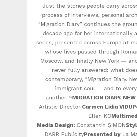
Just the stories people carry acro
process of interviews, personal arch
“Migration Diary” continues the grou
decade ago for her internationally 
series, presented across Europe at m
whose lives passed through Roman
Moscow, and finally New York — and
never fully answered: what does
contemporary, “Migration Diary. Ne
immigrant soul — and to everyo
another.
“MIGRATION DIARY. NEW
Artistic Director:
Carmen Lidia VIDU
P
Ellen KO
Multimed
Media Design:
Constantin ȘIMON
Styl
DARR Publicity
Presented by
La Ma