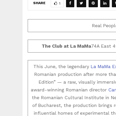
SHARE
1
Real Peopl
The Club at La MaMa
74A East 4
This June, the legendary
La MaMa Ex
Romanian production after more than
Edition” — a raw, visually immers
award-winning Romanian director
Car
the Romanian Cultural Institute in N
of Bucharest, the production brings r
influential homes of experimental the