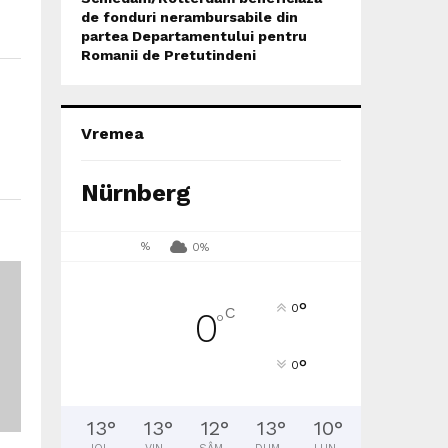
de fonduri nerambursabile din
partea Departamentului pentru
Romanii de Pretutindeni
Vremea
Nürnberg
%
0%
°
0
C
0
°
°
0
13
°
13
°
12
°
13
°
10
°