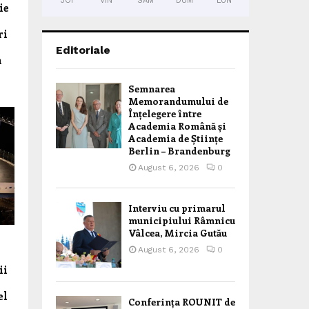
JOI
VIN
SÂM
DUM
LUN
ie
ri
Editoriale
a
Semnarea
Memorandumului de
Înțelegere între
Academia Română și
Academia de Științe
Berlin – Brandenburg
August 6, 2026
0
Interviu cu primarul
municipiului Râmnicu
Vâlcea, Mircia Gutău
August 6, 2026
0
ii
el
Conferința ROUNIT de