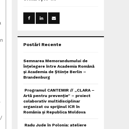
h
f
A
o
r
R
a
:
C
en
H
Postări Recente
Semnarea Memorandumului de
Înțelegere între Academia Română
și Academia de Științe Berlin –
Brandenburg
Programul CANTEMIR // „CLARA –
Artă pentru prevenție” – proiect
,
colaborativ multidisciplinar
organizat cu sprijinul ICR în
România și Republica Moldova
/
Radu Jude în Polonia: ateliere