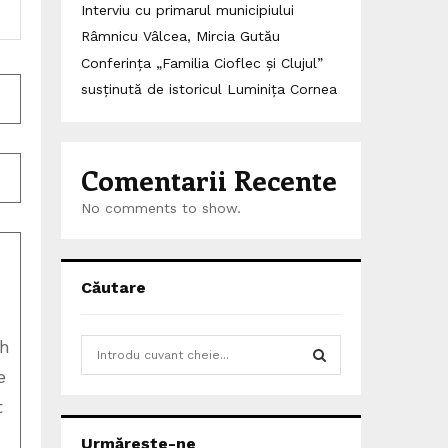
Interviu cu primarul municipiului
Râmnicu Vâlcea, Mircia Gutău
Conferința „Familia Cioflec și Clujul”
susținută de istoricul Luminița Cornea
Comentarii Recente
No comments to show.
Căutare
th
S
e
e
a
S
t
r
c
E
Urmărește-ne