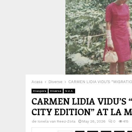
Acasa
Diverse
CARMEN LIDIA VIDU’S “MIGRATI
Diaspora
Diverse
S.U.A.
CARMEN LIDIA VIDU’S
CITY EDITION” AT LA
de
Ionela van Reez-Zota
May 28, 2026
0
415