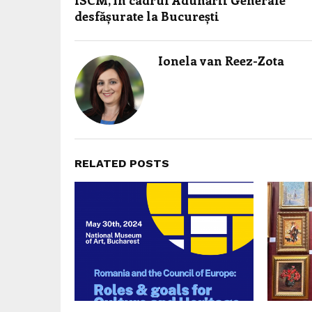
ISCM, în cadrul Adunării Generale
desfășurate la București
Ionela van Reez-Zota
RELATED POSTS