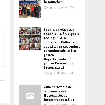
la München
August 3, 2026
0
Scoala parohiala a
Parohiei “Sf. Grigorie
Teologul” din
Schiedam/Rotterdam
beneficiaza de fonduri
nerambursabile din
partea
Departamentului
pentru Romanii de
Pretutindeni
August 3, 2026
0
Ziua națională de
comemorare a
Holocaustului
împotriva romilor