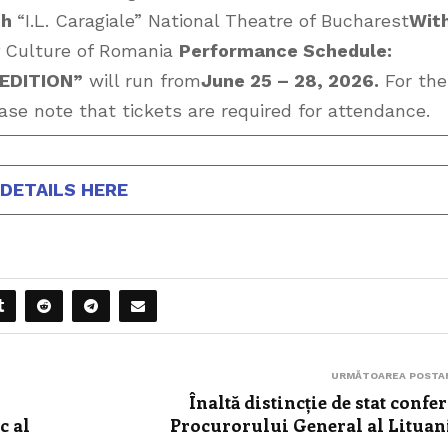
th
“I.L. Caragiale” National Theatre of Bucharest
Wit
f Culture of Romania
Performance Schedule:
 EDITION”
will run from
June 25 – 28, 2026.
For the
ease note that tickets are required for attendance.
DETAILS HERE
URMĂTOAREA POSTA
Înaltă distincție de stat confer
c al
Procurorului General al Lituan