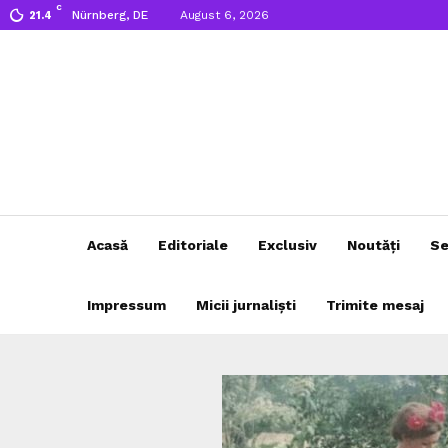
C
Nürnberg, DE
August 6, 2026
21.4
Acasă
Editoriale
Exclusiv
Noutăți
Se
Impressum
Micii jurnaliști
Trimite mesaj