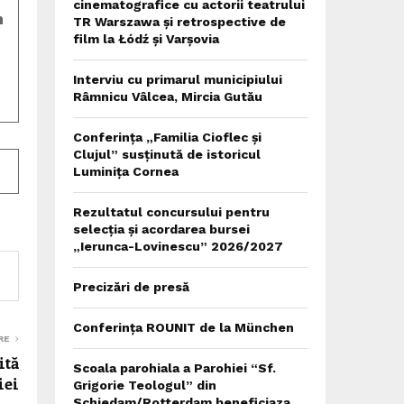
cinematografice cu actorii teatrului
h
TR Warszawa și retrospective de
film la Łódź și Varșovia
Interviu cu primarul municipiului
Râmnicu Vâlcea, Mircia Gutău
Conferința „Familia Cioflec și
Clujul” susținută de istoricul
Luminița Cornea
Rezultatul concursului pentru
selecția și acordarea bursei
„Ierunca-Lovinescu” 2026/2027
Precizări de presă
Conferința ROUNIT de la München
RE
ită
Scoala parohiala a Parohiei “Sf.
iei
Grigorie Teologul” din
Schiedam/Rotterdam beneficiaza