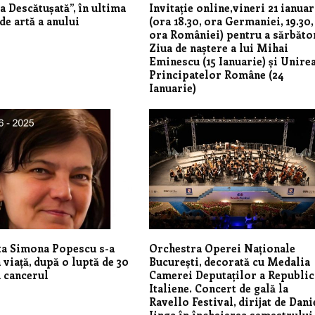
 Descătușată”, în ultima
Invitație online,vineri 21 ianuar
 de artă a anului
(ora 18.30, ora Germaniei, 19.30,
ora României) pentru a sărbăto
Ziua de naștere a lui Mihai
Eminescu (15 Ianuarie) și Unire
Principatelor Române (24
Ianuarie)
ta Simona Popescu s-a
Orchestra Operei Naționale
 viață, după o luptă de 30
București, decorată cu Medalia
u cancerul
Camerei Deputaților a Republic
Italiene. Concert de gală la
Ravello Festival, dirijat de Dani