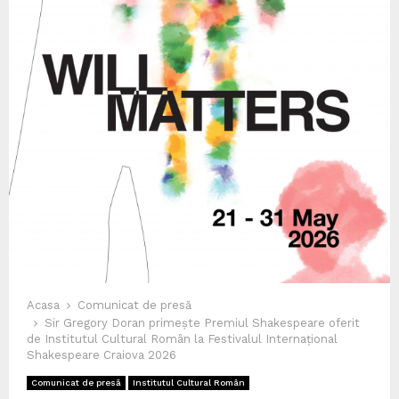
Acasa
Comunicat de presă
Sir Gregory Doran primește Premiul Shakespeare oferit
de Institutul Cultural Român la Festivalul Internațional
Shakespeare Craiova 2026
Comunicat de presă
Institutul Cultural Român