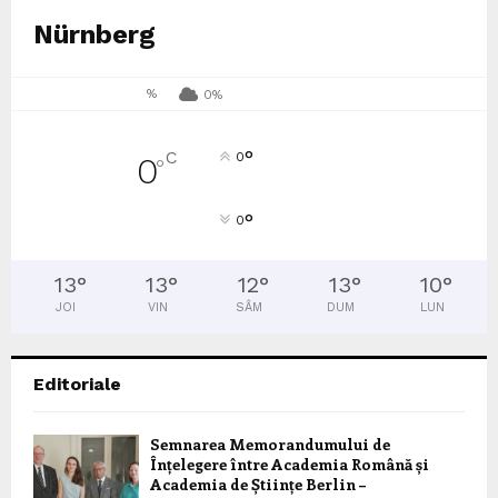
Nürnberg
%
0%
°
C
0
0
°
°
0
13
°
13
°
12
°
13
°
10
°
JOI
VIN
SÂM
DUM
LUN
Editoriale
Semnarea Memorandumului de
Înțelegere între Academia Română și
Academia de Științe Berlin –