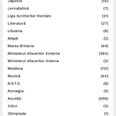
Japonia
(14)
Jurnalistică
(7)
Liga Scriitorilor Români
(21)
Literatură
(27)
Lituania
(6)
MApN
(2)
Marea Britanie
(49)
Ministerul Afacerilor Externe
(263)
Ministerul Afacerilor Interne
(3)
Moldova
(112)
Muzică
(44)
N.A.T.O.
(8)
Norvegia
(5)
Noutăți
(496)
O.N.U.
(3)
Olimpiade
(1)