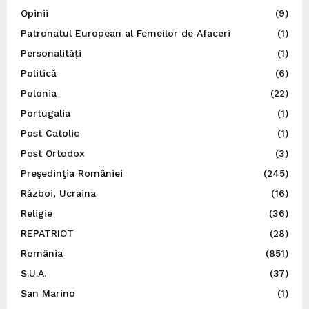
Opinii
(9)
Patronatul European al Femeilor de Afaceri
(1)
Personalități
(1)
Politică
(6)
Polonia
(22)
Portugalia
(1)
Post Catolic
(1)
Post Ortodox
(3)
Preşedinţia României
(245)
Război, Ucraina
(16)
Religie
(36)
REPATRIOT
(28)
România
(851)
S.U.A.
(37)
San Marino
(1)