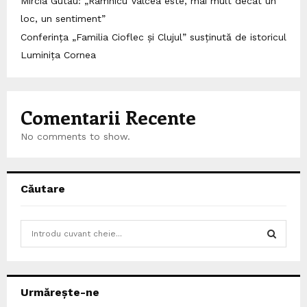
Mircia Gutău: „Râmnicu Vâlcea este, mai mult decât un
loc, un sentiment”
Conferința „Familia Cioflec și Clujul” susținută de istoricul
Luminița Cornea
Comentarii Recente
No comments to show.
Căutare
S
e
a
S
r
c
E
Urmărește-ne
h