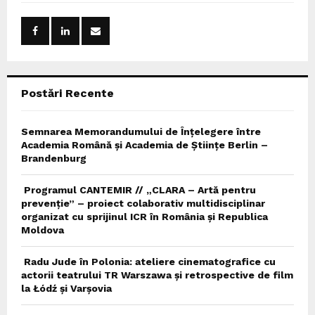
f
A
o
r
R
:
C
Postări Recente
H
Semnarea Memorandumului de Înțelegere între
Academia Română și Academia de Științe Berlin –
Brandenburg
Programul CANTEMIR // „CLARA – Artă pentru
prevenție” – proiect colaborativ multidisciplinar
organizat cu sprijinul ICR în România și Republica
Moldova
Radu Jude în Polonia: ateliere cinematografice cu
actorii teatrului TR Warszawa și retrospective de film
la Łódź și Varșovia