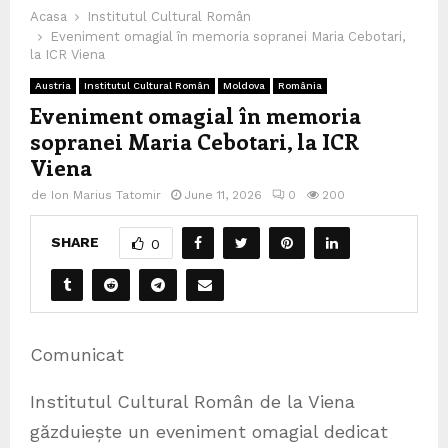
Acasa
Institutul Cultural Român
Eveniment omagial în memoria sopranei Maria Cebotari,
la ICR Viena
Austria
Institutul Cultural Român
Moldova
România
Eveniment omagial în memoria
sopranei Maria Cebotari, la ICR
Viena
de
Ion Marius Tatomir
June 11, 2026
0
200
SHARE
0
Comunicat
Institutul Cultural Român de la Viena
găzduiește un eveniment omagial dedicat