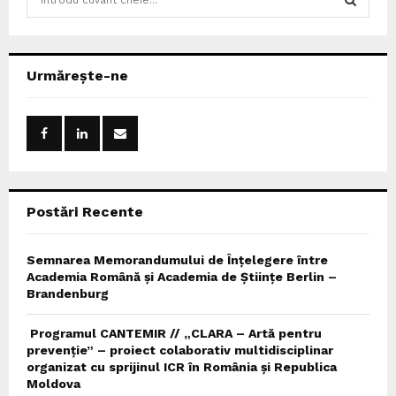
e
a
S
r
c
E
Urmărește-ne
h
f
A
o
r
R
:
C
Postări Recente
H
Semnarea Memorandumului de Înțelegere între
Academia Română și Academia de Științe Berlin –
Brandenburg
Programul CANTEMIR // „CLARA – Artă pentru
prevenție” – proiect colaborativ multidisciplinar
organizat cu sprijinul ICR în România și Republica
Moldova