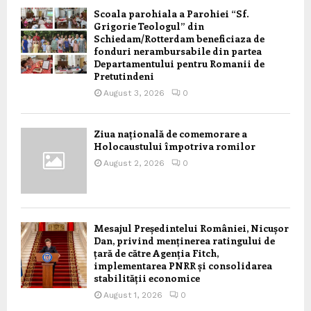
Scoala parohiala a Parohiei “Sf.
Grigorie Teologul” din
Schiedam/Rotterdam beneficiaza de
fonduri nerambursabile din partea
Departamentului pentru Romanii de
Pretutindeni
August 3, 2026
0
Ziua națională de comemorare a
Holocaustului împotriva romilor
August 2, 2026
0
Mesajul Președintelui României, Nicușor
Dan, privind menținerea ratingului de
țară de către Agenția Fitch,
implementarea PNRR și consolidarea
stabilității economice
August 1, 2026
0