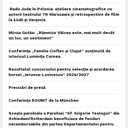
Radu Jude în Polonia: ateliere cinematografice cu
actorii teatrului TR Warszawa și retrospective de film
la Łódź și Varșovia
Mircia Gutău: „Râmnicu Vâlcea este, mai mult decât
un loc, un sentiment”
Conferința „Familia Cioflec și Clujul” susținută de
istoricul Luminița Cornea
Rezultatul concursului pentru selecția și acordarea
bursei „Ierunca-Lovinescu” 2026/2027
Precizări de presă
Conferința ROUNIT de la München
Scoala parohiala a Parohiei “Sf. Grigorie Teologul” din
Schiedam/Rotterdam beneficiaza de fonduri
nerambursabile din partea Departamentului pentru