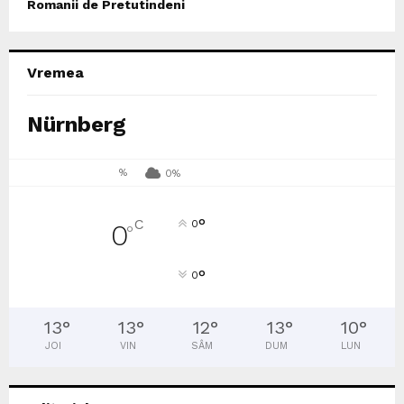
Romanii de Pretutindeni
Vremea
Nürnberg
%
0%
°
C
0
0
°
°
0
13
°
13
°
12
°
13
°
10
°
JOI
VIN
SÂM
DUM
LUN