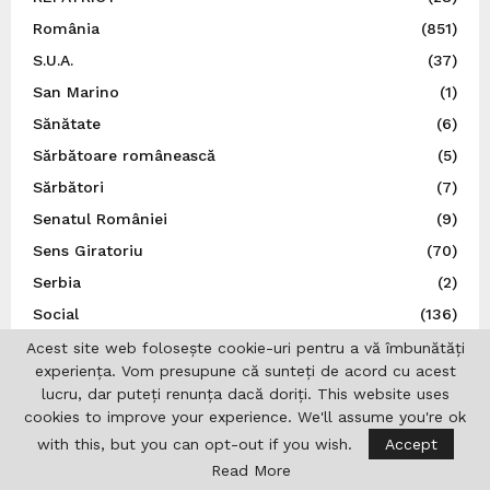
România
(851)
S.U.A.
(37)
San Marino
(1)
Sănătate
(6)
Sărbătoare românească
(5)
Sărbători
(7)
Senatul României
(9)
Sens Giratoriu
(70)
Serbia
(2)
Social
(136)
Spania
(34)
Acest site web folosește cookie-uri pentru a vă îmbunătăți
experiența. Vom presupune că sunteți de acord cu acest
Spectacol
(5)
lucru, dar puteți renunța dacă doriți. This website uses
Sport
(22)
cookies to improve your experience. We'll assume you're ok
Statele Unite ale Americii
(21)
with this, but you can opt-out if you wish.
Accept
Read More
Știință
(5)