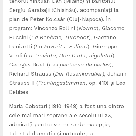
tenorul Yinxuan Dan (Milano) și baritonul
Sergiu Garabajii (Chișinău), acompaniați la
pian de Péter Kolcsár (Cluj-Napoca). În
program: Vincenzo Bellini (
Norma
), Giacomo
Puccini (
La Bohème, Turandot
), Gaetano
Donizetti (
La Favorita, Poliuto
), Giuseppe
Verdi (
La Traviata, Don Carlo, Rigoletto
),
Georges Bizet (
Les pêcheurs de perles
),
Richard Strauss (
Der Rosenkavalier
), Johann
Strauss II (
Frühlingsstimmen
, op. 410) și Léo
Delibes.
Maria Cebotari (1910-1949) a fost una dintre
cele mai mari soprane ale secolului XX,
admirată pentru vocea sa de excepție,
talentul dramatic și naturalețea