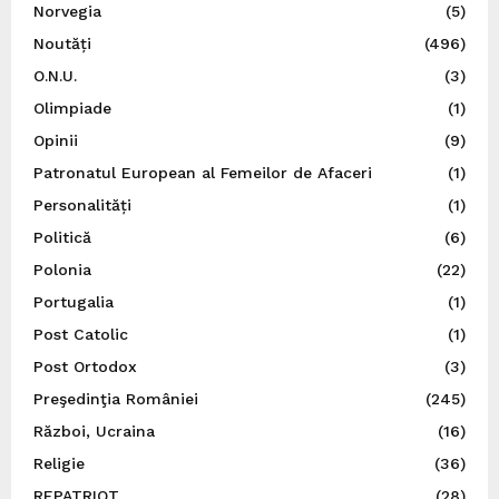
Norvegia
(5)
Noutăți
(496)
O.N.U.
(3)
Olimpiade
(1)
Opinii
(9)
Patronatul European al Femeilor de Afaceri
(1)
Personalități
(1)
Politică
(6)
Polonia
(22)
Portugalia
(1)
Post Catolic
(1)
Post Ortodox
(3)
Preşedinţia României
(245)
Război, Ucraina
(16)
Religie
(36)
REPATRIOT
(28)