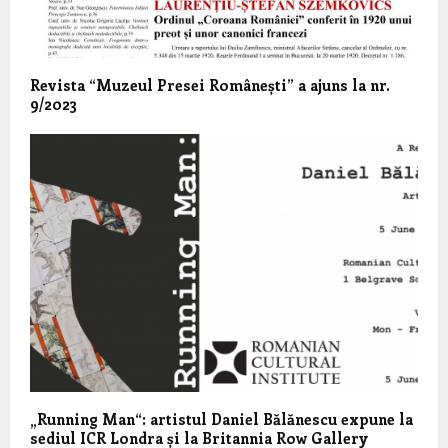
Revista “Muzeul Presei Românești” a ajuns la nr.
9/2023
„Running Man“: artistul Daniel Bălănescu expune la
sediul ICR Londra și la Britannia Row Gallery