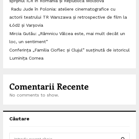
sprijinul ICR în România și Republica Moldova
Radu Jude în Polonia: ateliere cinematografice cu
actorii teatrului TR Warszawa și retrospective de film la
Łódź și Varșovia
Mircia Gutău: „Râmnicu Vâlcea este, mai mult decât un
loc, un sentiment”
Conferința „Familia Cioflec și Clujul” susținută de istoricul
Luminița Cornea
Comentarii Recente
No comments to show.
Căutare
S