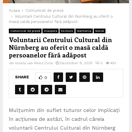
Acasa
Comunicat de presă
Voluntarii Centrului Cultural din Nürnberg au oferit o
masă caldă persoanelor fără adăpost
Comunicat de presă
Diaspora
Exclusiv
Germania
Social
Voluntarii Centrului Cultural din
Nürnberg au oferit o masă caldă
persoanelor fără adăpost
de
Ionela van Reez-Zota
December 8, 2025
0
461
SHARE
0
Mulțumim din suflet tuturor celor implicați
în acțiunea de astăzi, în cadrul căreia
voluntarii Centrului Cultural din Nürnberg