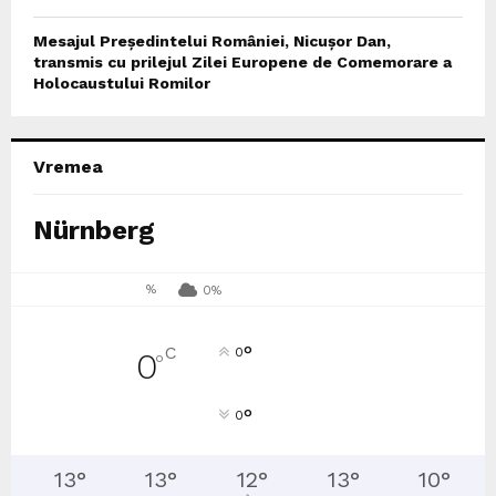
Mesajul Președintelui României, Nicușor Dan,
transmis cu prilejul Zilei Europene de Comemorare a
Holocaustului Romilor
Vremea
Nürnberg
%
0%
°
C
0
0
°
°
0
13
°
13
°
12
°
13
°
10
°