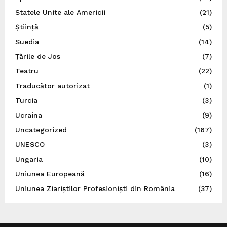
Statele Unite ale Americii
(21)
Știință
(5)
Suedia
(14)
Ţările de Jos
(7)
Teatru
(22)
Traducător autorizat
(1)
Turcia
(3)
Ucraina
(9)
Uncategorized
(167)
UNESCO
(3)
Ungaria
(10)
Uniunea Europeană
(16)
Uniunea Ziariștilor Profesioniști din România
(37)