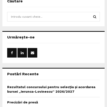
Căutare
S
e
a
S
r
c
E
Urmărește-ne
h
f
A
o
r
R
:
C
Postări Recente
H
Rezultatul concursului pentru selecția și acordarea
bursei „Ierunca-Lovinescu” 2026/2027
Precizări de presă