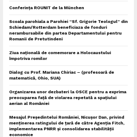
Conferința ROUNIT de la München
Scoala parohiala a Parohiei “Sf. Grigorie Teologul” din
Schiedam/Rotterdam beneficiaza de fonduri
nerambursabile din partea Departamentului pentru
Romanii de Pretutindeni
Ziua națională de comemorare a Holocaustului
împotriva romilor
Dialog cu Prof. Mariana Chiriac – (profesoară de
matematică, Ohio, SUA)
Organizarea unor dezbateri la OSCE pentru a exprima
preocuparea față de violarea repetată a spațiului
aerian al României
Mesajul Președintelui României, Nicușor Dan, privind
menținerea ratingului de țară de către Agenția Fitch,
implementarea PNRR și consolidarea stabilității
economice