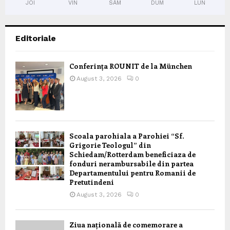
JOI
VIN
SÂM
DUM
LUN
Editoriale
Conferința ROUNIT de la München
August 3, 2026
0
Scoala parohiala a Parohiei “Sf.
Grigorie Teologul” din
Schiedam/Rotterdam beneficiaza de
fonduri nerambursabile din partea
Departamentului pentru Romanii de
Pretutindeni
August 3, 2026
0
Ziua națională de comemorare a