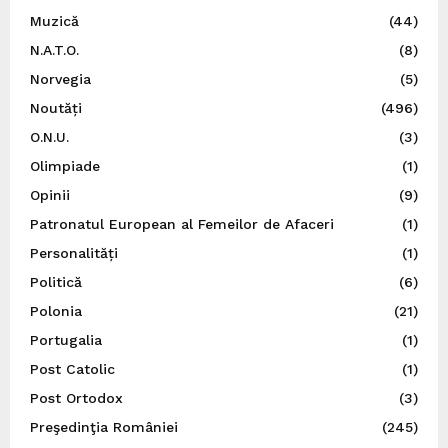
Muzică
(44)
N.A.T.O.
(8)
Norvegia
(5)
Noutăți
(496)
O.N.U.
(3)
Olimpiade
(1)
Opinii
(9)
Patronatul European al Femeilor de Afaceri
(1)
Personalități
(1)
Politică
(6)
Polonia
(21)
Portugalia
(1)
Post Catolic
(1)
Post Ortodox
(3)
Preşedinţia României
(245)