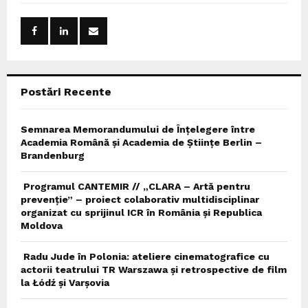
f
A
o
r
R
:
C
Postări Recente
H
Semnarea Memorandumului de Înțelegere între
Academia Română și Academia de Științe Berlin –
Brandenburg
Programul CANTEMIR // „CLARA – Artă pentru
prevenție” – proiect colaborativ multidisciplinar
organizat cu sprijinul ICR în România și Republica
Moldova
Radu Jude în Polonia: ateliere cinematografice cu
actorii teatrului TR Warszawa și retrospective de film
la Łódź și Varșovia