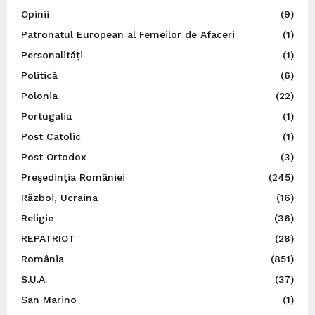
Opinii
(9)
Patronatul European al Femeilor de Afaceri
(1)
Personalități
(1)
Politică
(6)
Polonia
(22)
Portugalia
(1)
Post Catolic
(1)
Post Ortodox
(3)
Preşedinţia României
(245)
Război, Ucraina
(16)
Religie
(36)
REPATRIOT
(28)
România
(851)
S.U.A.
(37)
San Marino
(1)