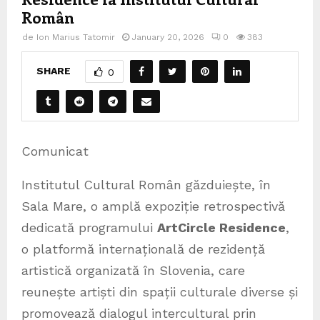
Român
de
Ion Marius Tatomir
January 20, 2026
0
383
SHARE
0
Comunicat
Institutul Cultural Român găzduiește, în
Sala Mare, o amplă expoziție retrospectivă
dedicată programului
ArtCircle Residence
,
o platformă internațională de rezidență
artistică organizată în Slovenia, care
reunește artiști din spații culturale diverse și
promovează dialogul intercultural prin