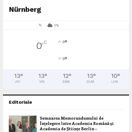
Nürnberg
%
0%
°
C
0
0
°
°
0
13
°
13
°
12
°
13
°
10
°
JOI
VIN
SÂM
DUM
LUN
Editoriale
Semnarea Memorandumului de
Înțelegere între Academia Română și
Academia de Științe Berlin –