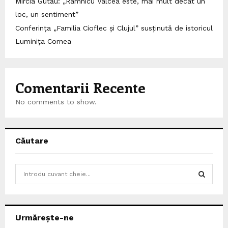
Mircia Gutău: „Râmnicu Vâlcea este, mai mult decât un
loc, un sentiment”
Conferința „Familia Cioflec și Clujul” susținută de istoricul
Luminița Cornea
Comentarii Recente
No comments to show.
Căutare
S
e
a
S
r
c
E
Urmărește-ne
h