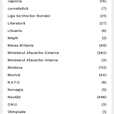
Japonia
(14)
Jurnalistică
(7)
Liga Scriitorilor Români
(21)
Literatură
(27)
Lituania
(6)
MApN
(2)
Marea Britanie
(49)
Ministerul Afacerilor Externe
(263)
Ministerul Afacerilor Interne
(3)
Moldova
(112)
Muzică
(44)
N.A.T.O.
(8)
Norvegia
(5)
Noutăți
(496)
O.N.U.
(3)
Olimpiade
(1)