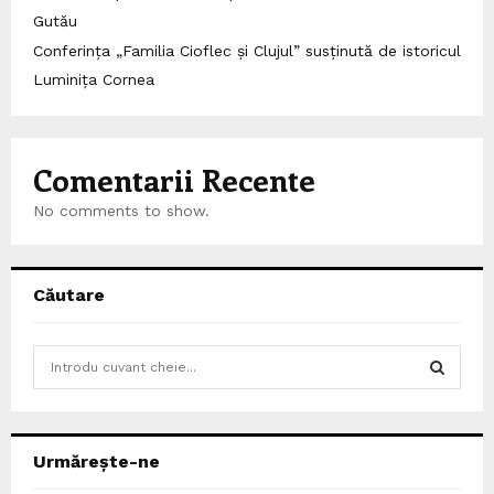
Gutău
Conferința „Familia Cioflec și Clujul” susținută de istoricul
Luminița Cornea
Comentarii Recente
No comments to show.
Căutare
S
e
a
S
r
c
E
Urmărește-ne
h