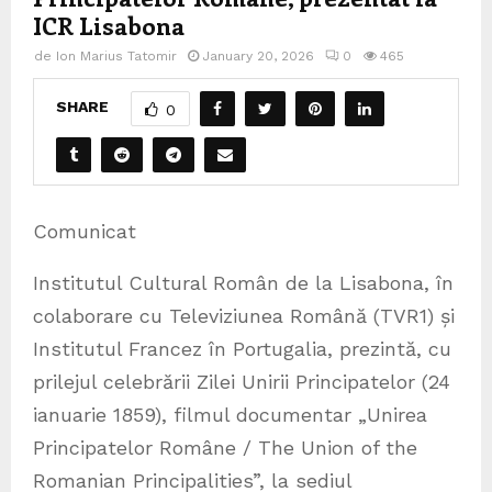
ICR Lisabona
de
Ion Marius Tatomir
January 20, 2026
0
465
SHARE
0
Comunicat
Institutul Cultural Român de la Lisabona, în
colaborare cu Televiziunea Română (TVR1) și
Institutul Francez în Portugalia, prezintă, cu
prilejul celebrării Zilei Unirii Principatelor (24
ianuarie 1859), filmul documentar „Unirea
Principatelor Române / The Union of the
Romanian Principalities”, la sediul