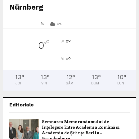
Nürnberg
%
0%
°
C
0
0
°
°
0
13
°
13
°
12
°
13
°
10
°
JOI
VIN
SÂM
DUM
LUN
Editoriale
Semnarea Memorandumului de
Înțelegere între Academia Română și
Academia de Științe Berlin –
Brandenburg