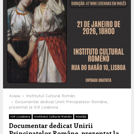
Acasa
Institutul Cultural Român
Documentar dedicat Unirii Principatelor Române,
prezentat la ICR Lisabona
ICR Lisabona
Institutul Cultural Român
Noutăți
Documentar dedicat Unirii
Principatelor Române, prezentat la