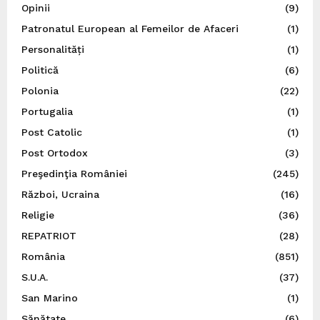
Opinii
(9)
Patronatul European al Femeilor de Afaceri
(1)
Personalități
(1)
Politică
(6)
Polonia
(22)
Portugalia
(1)
Post Catolic
(1)
Post Ortodox
(3)
Preşedinţia României
(245)
Război, Ucraina
(16)
Religie
(36)
REPATRIOT
(28)
România
(851)
S.U.A.
(37)
San Marino
(1)
Sănătate
(6)