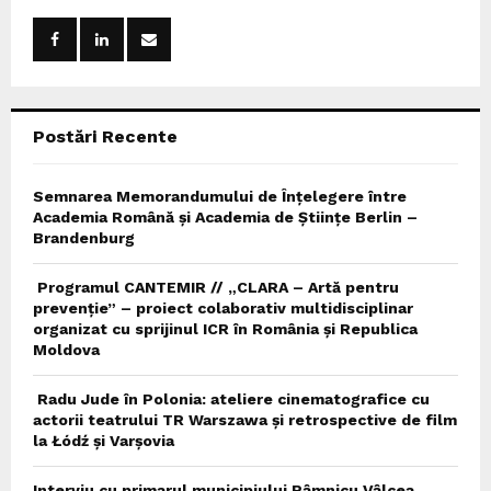
f
A
o
r
R
:
C
Postări Recente
H
Semnarea Memorandumului de Înțelegere între
Academia Română și Academia de Științe Berlin –
Brandenburg
Programul CANTEMIR // „CLARA – Artă pentru
prevenție” – proiect colaborativ multidisciplinar
organizat cu sprijinul ICR în România și Republica
Moldova
Radu Jude în Polonia: ateliere cinematografice cu
actorii teatrului TR Warszawa și retrospective de film
la Łódź și Varșovia
Interviu cu primarul municipiului Râmnicu Vâlcea,