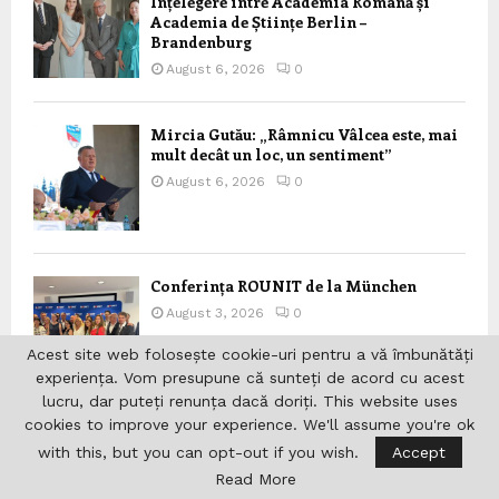
Înțelegere între Academia Română și
Academia de Științe Berlin –
Brandenburg
August 6, 2026
0
Mircia Gutău: „Râmnicu Vâlcea este, mai
mult decât un loc, un sentiment”
August 6, 2026
0
Conferința ROUNIT de la München
August 3, 2026
0
Acest site web folosește cookie-uri pentru a vă îmbunătăți
experiența. Vom presupune că sunteți de acord cu acest
lucru, dar puteți renunța dacă doriți. This website uses
cookies to improve your experience. We'll assume you're ok
Scoala parohiala a Parohiei “Sf.
with this, but you can opt-out if you wish.
Accept
Grigorie Teologul” din
Schiedam/Rotterdam beneficiaza de
Read More
fonduri nerambursabile din partea