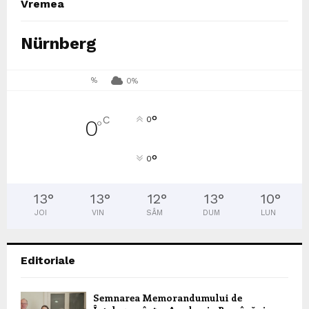
Vremea
Nürnberg
%
0%
°
C
0
0
°
°
0
13
°
13
°
12
°
13
°
10
°
JOI
VIN
SÂM
DUM
LUN
Editoriale
Semnarea Memorandumului de