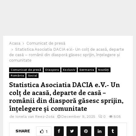
Acasa
Comunicat de presă
Statistica Asociatia DACIA e.V.- Un colț de acasă, departe
de casă – românii din diasporă găsesc sprijin, înțelegere și
comunitate
Comunicat de presă
Diaspora
Exclusiv
Germania
Noutăți
România
Social
Statistica Asociatia DACIA e.V.- Un
colț de acasă, departe de casă –
românii din diasporă găsesc sprijin,
înțelegere și comunitate
de
Ionela van Reez-Zota
December 9, 2025
0
808
SHARE
1