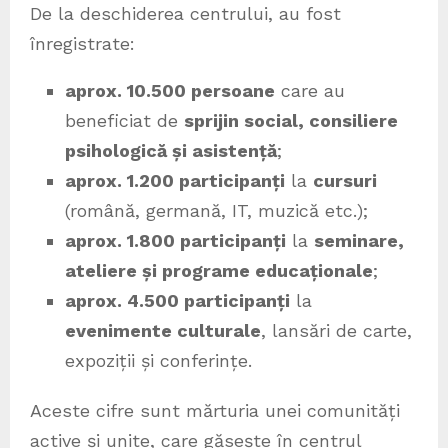
De la deschiderea centrului, au fost
înregistrate:
aprox. 10.500 persoane
care au
beneficiat de
sprijin social, consiliere
psihologică și asistență
;
aprox. 1.200 participanți
la
cursuri
(română, germană, IT, muzică etc.);
aprox. 1.800 participanți
la
seminare,
ateliere și programe educaționale
;
aprox. 4.500 participanți
la
evenimente culturale
, lansări de carte,
expoziții și conferințe.
Aceste cifre sunt mărturia unei comunități
active și unite, care găsește în centrul