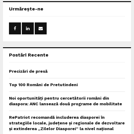
c
E
Urmărește-ne
h
f
A
o
r
R
:
C
Postări Recente
H
Precizări de presă
Top 100 Români de Pretutindeni
Noi oportunități pentru cercetătorii români din
diaspora: ANC lansează două programe de mobilitate
RePatriot recomandă includerea diasporei în
strategiile locale, județene și regionale de dezvoltare
și extinderea „Zilelor Diasporei” la nivel național