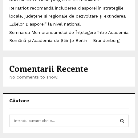
RePatriot recomandă includerea diasporei în strategiile
locale, județene și regionale de dezvoltare și extinderea
„Zilelor Diasporei” la nivel național
Semnarea Memorandumului de Înțelegere între Academia
Română și Academia de Științe Berlin – Brandenburg
Comentarii Recente
No comments to show.
Căutare
S
e
a
S
r