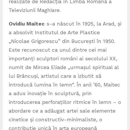
realizate de Redacția în Limba Română a
Televiziunii Maghiare.
Ovidiu Maitec
s-a născut în 1925, la Arad, și
a absolvit Institutul de Arte Plastice
„Nicolae Grigorescu” din București în 1950.
Este recunoscut ca unul dintre cei mai
importanți sculptori români ai secolului XX,
numit de Mircea Eliade „urmașul spiritual al
lui Brâncuși, artistul care a izbutit să
introducă lumina în lemn“. În anii ’60, Maitec
a adus inovație în sculptură, prin
introducerea perforațiilor ritmice în lemn – o
abordare ce a adăugat artei sale elemente
cinetice și constructiv-minimaliste, o
contribuție unică în arta europeană