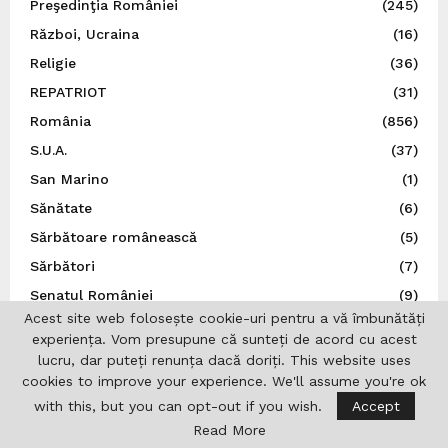
Preşedinţia României
(245)
Război, Ucraina
(16)
Religie
(36)
REPATRIOT
(31)
România
(856)
S.U.A.
(37)
San Marino
(1)
Sănătate
(6)
Sărbătoare românească
(5)
Sărbători
(7)
Senatul României
(9)
Acest site web folosește cookie-uri pentru a vă îmbunătăți
Sens Giratoriu
(70)
experiența. Vom presupune că sunteți de acord cu acest
Serbia
(2)
lucru, dar puteți renunța dacă doriți. This website uses
cookies to improve your experience. We'll assume you're ok
Social
(136)
with this, but you can opt-out if you wish.
Accept
Spania
(34)
Read More
Spectacol
(5)