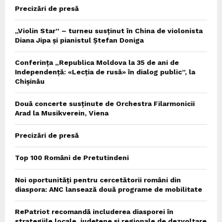
Precizări de presă
„Violin Star” – turneu susținut în China de violonista
Diana Jipa și pianistul Ștefan Doniga
Conferința „Republica Moldova la 35 de ani de
Independență: «Lecția de rusă» în dialog public”, la
Chișinău
Două concerte susținute de Orchestra Filarmonicii
Arad la Musikverein, Viena
Precizări de presă
Top 100 Români de Pretutindeni
Noi oportunități pentru cercetătorii români din
diaspora: ANC lansează două programe de mobilitate
RePatriot recomandă includerea diasporei în
strategiile locale, județene și regionale de dezvoltare