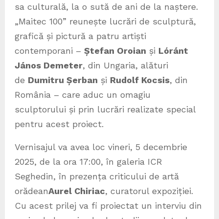
sa culturală, la o sută de ani de la naștere.
„Maitec 100” reunește lucrări de sculptură,
grafică și pictură a patru artiști
contemporani –
Ștefan Oroian
și
Lóránt
János Demeter
, din Ungaria, alături
de
Dumitru Șerban
și
Rudolf Kocsis
, din
România – care aduc un omagiu
sculptorului și prin lucrări realizate special
pentru acest proiect.
Vernisajul va avea loc vineri, 5 decembrie
2025, de la ora 17:00, în galeria ICR
Seghedin, în prezența criticului de artă
orădean
Aurel Chiriac
, curatorul expoziției.
Cu acest prilej va fi proiectat un interviu din