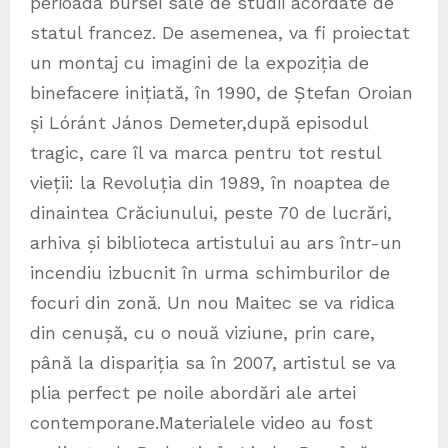
perioada bursei sale de studii acordate de
statul francez. De asemenea, va fi proiectat
un montaj cu imagini de la expoziția de
binefacere inițiată, în 1990, de Ștefan Oroian
și Lóránt János Demeter,după episodul
tragic, care îl va marca pentru tot restul
vieții: la Revoluția din 1989, în noaptea de
dinaintea Crăciunului, peste 70 de lucrări,
arhiva și biblioteca artistului au ars într-un
incendiu izbucnit în urma schimburilor de
focuri din zonă. Un nou Maitec se va ridica
din cenușă, cu o nouă viziune, prin care,
până la dispariția sa în 2007, artistul se va
plia perfect pe noile abordări ale artei
contemporane.Materialele video au fost