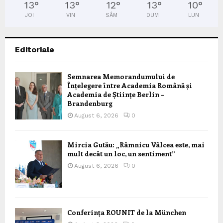
13
°
13
°
12
°
13
°
10
°
JOI
VIN
SÂM
DUM
LUN
Editoriale
Semnarea Memorandumului de
Înțelegere între Academia Română și
Academia de Științe Berlin –
Brandenburg
August 6, 2026
0
Mircia Gutău: „Râmnicu Vâlcea este, mai
mult decât un loc, un sentiment”
August 6, 2026
0
Conferința ROUNIT de la München