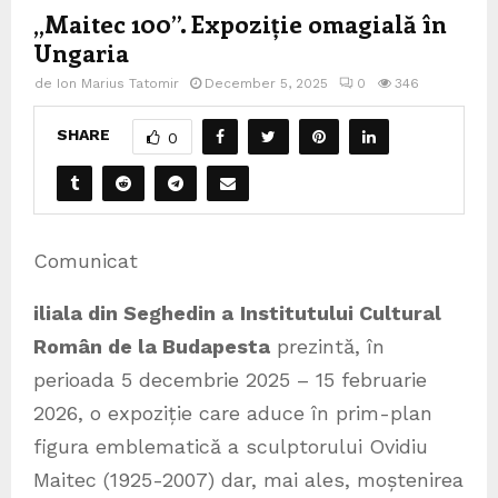
„Maitec 100”. Expoziție omagială în
Ungaria
de
Ion Marius Tatomir
December 5, 2025
0
346
SHARE
0
Comunicat
iliala din Seghedin a
Institutului Cultural
Român de la Budapesta
prezintă, în
perioada 5 decembrie 2025 – 15 februarie
2026, o expoziție care aduce în prim-plan
figura emblematică a sculptorului Ovidiu
Maitec (1925-2007) dar, mai ales, moștenirea