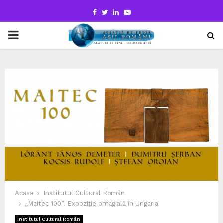
Facebook
Twitter
Linkedin
Youtube
PRIMARY
MENU
Acasa
Institutul Cultural Român
„Maitec 100”. Expoziție omagială în Ungaria
Institutul Cultural Român