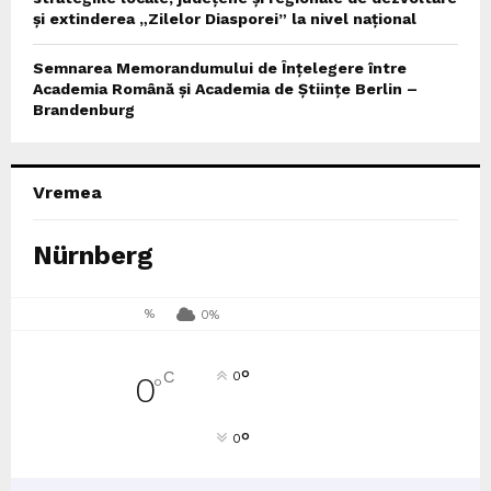
și extinderea „Zilelor Diasporei” la nivel național
Semnarea Memorandumului de Înțelegere între
Academia Română și Academia de Științe Berlin –
Brandenburg
Vremea
Nürnberg
%
0%
°
C
0
0
°
°
0