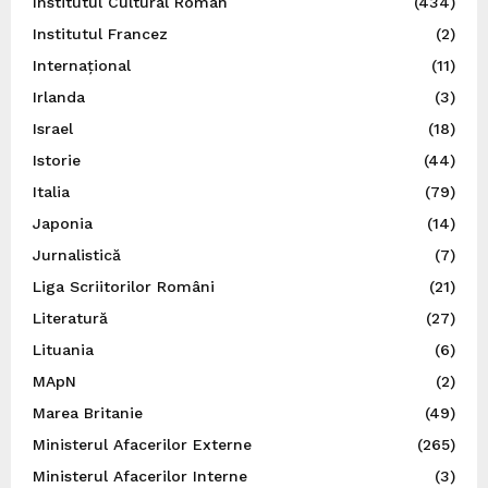
Institutul Cultural Român
(434)
Institutul Francez
(2)
Internațional
(11)
Irlanda
(3)
Israel
(18)
Istorie
(44)
Italia
(79)
Japonia
(14)
Jurnalistică
(7)
Liga Scriitorilor Români
(21)
Literatură
(27)
Lituania
(6)
MApN
(2)
Marea Britanie
(49)
Ministerul Afacerilor Externe
(265)
Ministerul Afacerilor Interne
(3)