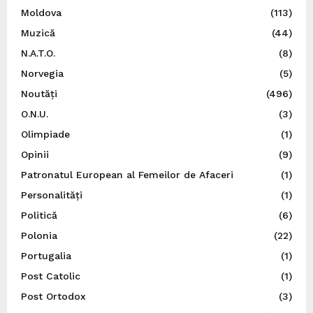
Moldova
(113)
Muzică
(44)
N.A.T.O.
(8)
Norvegia
(5)
Noutăți
(496)
O.N.U.
(3)
Olimpiade
(1)
Opinii
(9)
Patronatul European al Femeilor de Afaceri
(1)
Personalități
(1)
Politică
(6)
Polonia
(22)
Portugalia
(1)
Post Catolic
(1)
Post Ortodox
(3)