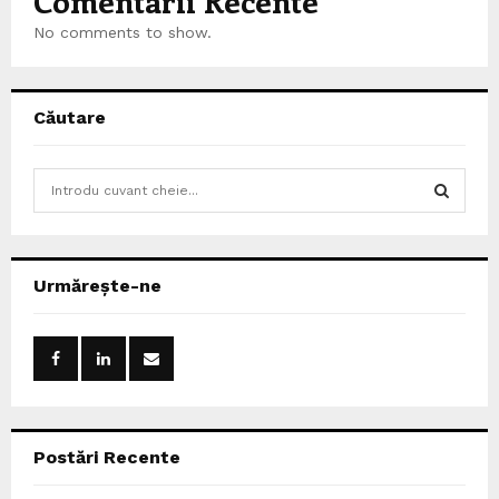
Comentarii Recente
No comments to show.
Căutare
S
e
a
S
r
c
E
Urmărește-ne
h
f
A
o
r
R
:
C
Postări Recente
H