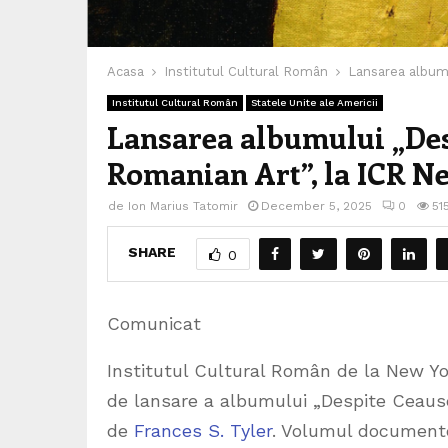
Acasa
Institutul Cultural Român
Lansarea albumu
Institutul Cultural Român
Statele Unite ale Americii
Lansarea albumului „Des
Romanian Art”, la ICR N
de
Ion Marius Tatomir
December 5, 2025
0
51
SHARE
0
Comunicat
Institutul Cultural Român de la New Yo
de lansare a albumului „Despite Ceaus
de
Frances S. Tyler
. Volumul documente