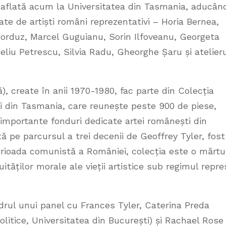
 aflată acum la Universitatea din Tasmania, aducân
zate de artiști români reprezentativi – Horia Bernea,
Gorduz, Marcel Guguianu, Sorin Ilfoveanu, Georgeta
eliu Petrescu, Silvia Radu, Gheorghe Șaru și atelier
), create în anii 1970-1980, fac parte din Colecția
ii din Tasmania, care reunește peste 900 de piese,
 importante fonduri dedicate artei românești din
tă pe parcursul a trei decenii de Geoffrey Tyler, fost
perioada comunistă a României, colecția este o mărtu
guităților morale ale vieții artistice sub regimul repre
drul unui panel cu Frances Tyler, Caterina Preda
litice, Universitatea din București) și Rachael Rose