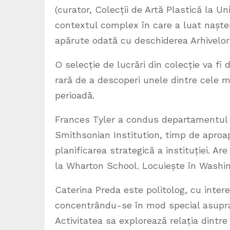
(curator, Colecții de Artă Plastică la U
contextul complex în care a luat nașter
apărute odată cu deschiderea Arhivelor 
O selecție de lucrări din colecție va f
rară de a descoperi unele dintre cele ma
perioadă.
Frances Tyler a condus departamentul de
Smithsonian Institution, timp de aproap
planificarea strategică a instituției. A
la Wharton School. Locuiește în Washing
Caterina Preda este politolog, cu inter
concentrându-se în mod special asupra 
Activitatea sa explorează relația dintre 