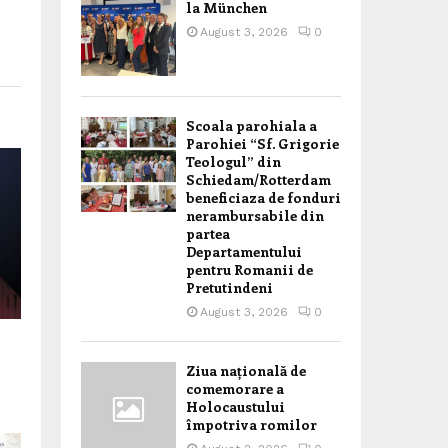
la München
August 3, 2026
0
Scoala parohiala a
Parohiei “Sf. Grigorie
Teologul” din
Schiedam/Rotterdam
beneficiaza de fonduri
nerambursabile din
partea
Departamentului
pentru Romanii de
Pretutindeni
August 3, 2026
0
Ziua națională de
comemorare a
Holocaustului
împotriva romilor