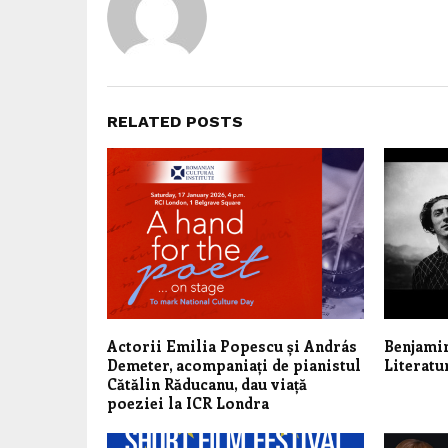
RELATED POSTS
Actorii Emilia Popescu și András
Benjamin
Demeter, acompaniați de pianistul
Literatu
Cătălin Răducanu, dau viață
poeziei la ICR Londra