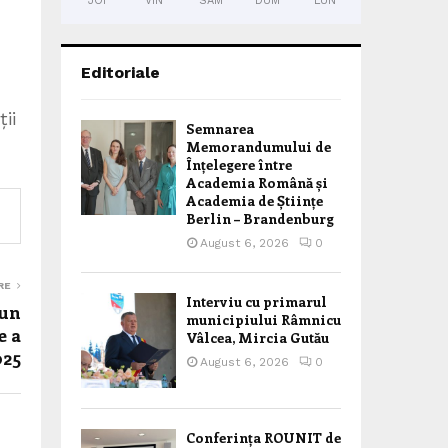
JOI
VIN
SÂM
DUM
LUN
Editoriale
ii
Semnarea
Memorandumului de
Înțelegere între
Academia Română și
Academia de Științe
Berlin – Brandenburg
August 6, 2026
0
RE
Interviu cu primarul
 un
municipiului Râmnicu
e a
Vâlcea, Mircia Gutău
025
August 6, 2026
0
Conferința ROUNIT de