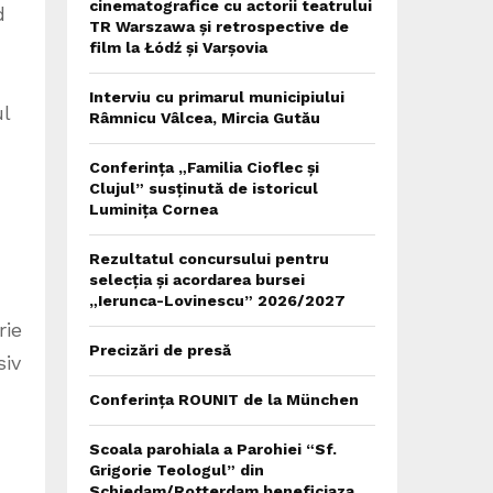
cinematografice cu actorii teatrului
d
TR Warszawa și retrospective de
film la Łódź și Varșovia
Interviu cu primarul municipiului
ul
Râmnicu Vâlcea, Mircia Gutău
Conferința „Familia Cioflec și
Clujul” susținută de istoricul
Luminița Cornea
Rezultatul concursului pentru
selecția și acordarea bursei
„Ierunca-Lovinescu” 2026/2027
rie
Precizări de presă
siv
Conferința ROUNIT de la München
Scoala parohiala a Parohiei “Sf.
Grigorie Teologul” din
Schiedam/Rotterdam beneficiaza