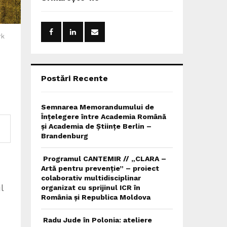
h
f
A
o
r
R
rk
:
C
H
Postări Recente
Semnarea Memorandumului de
Înțelegere între Academia Română
și Academia de Științe Berlin –
Brandenburg
Programul CANTEMIR // „CLARA –
Artă pentru prevenție” – proiect
colaborativ multidisciplinar
l
organizat cu sprijinul ICR în
România și Republica Moldova
Radu Jude în Polonia: ateliere