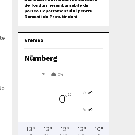
de fonduri nerambursabile din
partea Departamentului pentru
Romanii de Pretutindeni
te
Vremea
Nürnberg
%
0%
de
°
0
C
0
°
°
0
13
°
13
°
12
°
13
°
10
°