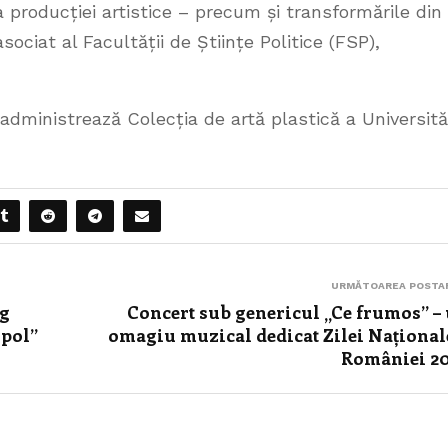
 a producției artistice – precum și transformările din
sociat al Facultății de Științe Politice (FSP),
administrează Colecția de artă plastică a Universităț
URMĂTOAREA POSTA
og
Concert sub genericul „Ce frumos” –
ipol”
omagiu muzical dedicat Zilei Național
României 2