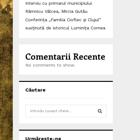
Interviu cu primarul municipiului
Râmnicu Vâlcea, Mircia Gutău
Conferința „Familia Cioflec și Clujul”
susținută de istoricul Luminița Cornea
Comentarii Recente
No comments to show.
Căutare
S
e
a
S
r
c
E
Urmărește-ne