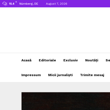
C
Nürnberg, DE
August 7, 2026
15.4
Acasă
Editoriale
Exclusiv
Noutăți
Se
Impressum
Micii jurnaliști
Trimite mesaj