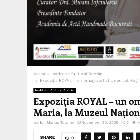
Acasa
Institutul Cultural Român
Expoziția ROYAL – un omagiu artistic dedicat Regin
Institutul Cultural Român
Expoziția ROYAL – un oma
Maria, la Muzeul Naționa
de
Ion Marius Tatomir
November 30, 2025
0
4
SHARE
0