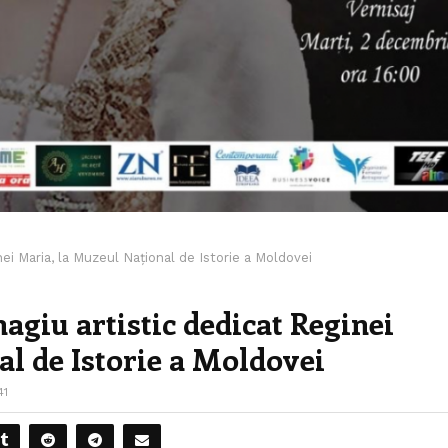
ei Maria, la Muzeul Național de Istorie a Moldovei
giu artistic dedicat Reginei
l de Istorie a Moldovei
41