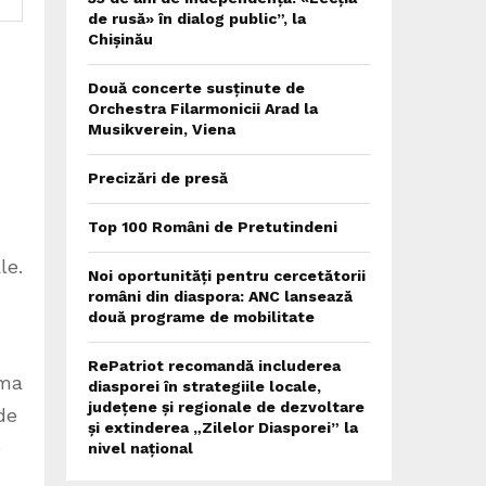
de rusă» în dialog public”, la
Chișinău
Două concerte susținute de
Orchestra Filarmonicii Arad la
Musikverein, Viena
Precizări de presă
Top 100 Români de Pretutindeni
le.
Noi oportunități pentru cercetătorii
români din diaspora: ANC lansează
două programe de mobilitate
RePatriot recomandă includerea
ima
diasporei în strategiile locale,
județene și regionale de dezvoltare
de
și extinderea „Zilelor Diasporei” la
e
nivel național