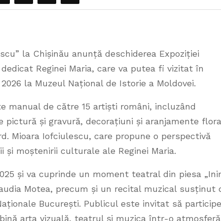
scu” la Chișinău anunță deschiderea Expoziției
edicat Reginei Maria, care va putea fi vizitat în
2026 la Muzeul Național de Istorie a Moldovei.
te manual de către 15 artiști români, incluzând
de pictură și gravură, decorațiuni și aranjamente flora
d. Mioara Iofciulescu, care propune o perspectivă
i și moștenirii culturale ale Reginei Maria.
2025 și va cuprinde un moment teatral din piesa „In
Claudia Motea, precum și un recital muzical susținut 
aționale București. Publicul este invitat să particip
bină arta vizuală, teatrul și muzica într-o atmosferă