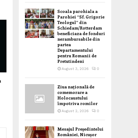
Scoala parohiala a
Parohiei “Sf. Grigorie
Teologul” din
Schiedam/Rotterdam
beneficiaza de fonduri
nerambursabile din
partea
Departamentului
pentru Romanii de
Pretutindeni
August 3, 2026
0
a
Ziua națională de
comemorare a
Holocaustului
împotriva romilor
August 2, 2026
0
Mesajul Președintelui
României, Nicușor