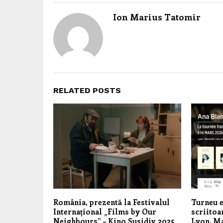
Ion Marius Tatomir
RELATED POSTS
România, prezentă la Festivalul
Turneu e
Internațional „Films by Our
scriitoa
Neighbours” – Kino Susidiv 2025
Lyon, Ma