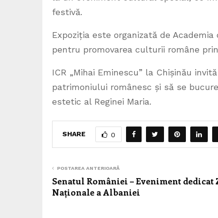
festivă.
Expoziția este organizată de Academia 
pentru promovarea culturii române prin 
ICR „Mihai Eminescu” la Chișinău invit
patrimoniului românesc și să se bucure d
estetic al Reginei Maria.
SHARE
0
POSTAREA ANTERIOARĂ
Senatul României – Eveniment dedicat 
Naționale a Albaniei