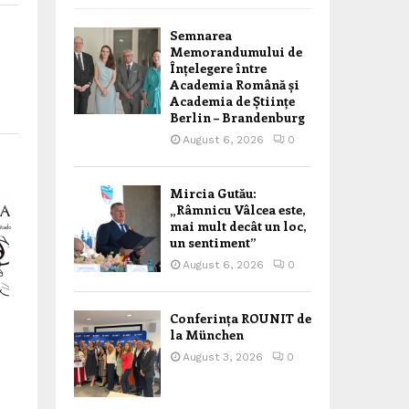
Semnarea
Memorandumului de
Înțelegere între
Academia Română și
Academia de Științe
Berlin – Brandenburg
August 6, 2026
0
Mircia Gutău:
„Râmnicu Vâlcea este,
mai mult decât un loc,
un sentiment”
August 6, 2026
0
Conferința ROUNIT de
la München
August 3, 2026
0