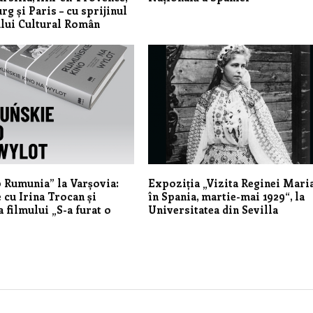
rg și Paris – cu sprijinul
ului Cultural Român
 Rumunia” la Varșovia:
Expoziția „Vizita Reginei Mari
e cu Irina Trocan și
în Spania, martie-mai 1929“, la
a filmului „S-a furat o
Universitatea din Sevilla