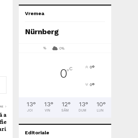
Vremea
Nürnberg
%
0%
°
0
C
0
°
°
0
13
°
13
°
12
°
13
°
10
°
RE
JOI
VIN
SÂM
DUM
LUN
ă a
fie
ari
Editoriale