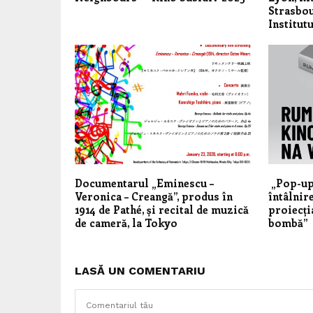
Strasbou
Institut
Documentarul „Eminescu –
„Pop-up
Veronica – Creangă”, produs în
întâlnir
1914 de Pathé, și recital de muzică
proiecți
de cameră, la Tokyo
bombă”
LASĂ UN COMENTARIU