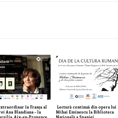
xtraordinar în Franța al
Lectură continuă din opera lui
rei Ana Blandiana – la
Mihai Eminescu la Biblioteca
rsilia, Aix-en-Provence,
Națională a Spaniei