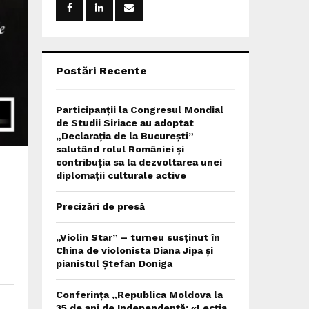
r
R
:
C
H
Postări Recente
Participanții la Congresul Mondial
de Studii Siriace au adoptat
„Declarația de la București”
salutând rolul României și
contribuția sa la dezvoltarea unei
diplomații culturale active
Precizări de presă
„Violin Star” – turneu susținut în
China de violonista Diana Jipa și
pianistul Ștefan Doniga
Conferința „Republica Moldova la
35 de ani de Independență: «Lecția