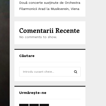
Două concerte susținute de Orchestra
Filarmonicii Arad la Musikverein, Viena
Comentarii Recente
No comments to show.
Căutare
S
e
a
S
r
c
E
Urmărește-ne
h
f
A
o