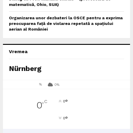
matematică, Ohio, SUA)
Organizarea unor dezbateri la OSCE pentru a exprima
preocuparea față de violarea repetată a spațiului
aerian al României
Vremea
Nürnberg
%
0%
°
C
0
0
°
°
0