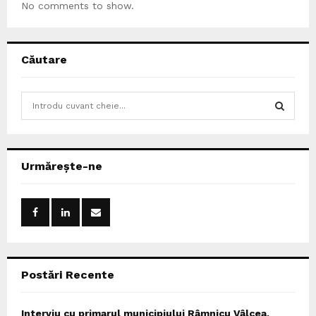
No comments to show.
Căutare
S
e
a
S
r
c
E
Urmărește-ne
h
f
A
o
r
R
:
C
Postări Recente
H
Interviu cu primarul municipiului Râmnicu Vâlcea,