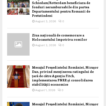
Schiedam/Rotterdam beneficiaza de
fonduri nerambursabile din partea
Departamentului pentru Romanii de
Pretutindeni
August 3, 2026
0
Ziua națională de comemorare a
Holocaustului împotriva romilor
August 2, 2026
0
Mesajul Președintelui României, Nicușor
Dan, privind menținerea ratingului de
țară de către Agenția Fitch,
implementarea PNRR și consolidarea
stabilității economice
August 1, 2026
0
Mesajul Președintelui României, Nicușor