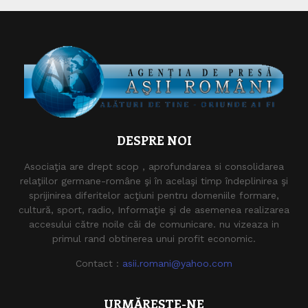
DESPRE NOI
Asociaţia are drept scop , aprofundarea si consolidarea
relaţiilor germane-române şi în acelaşi timp îndeplinirea şi
sprijinirea diferitelor acţiuni pentru domeniile formare,
cultură, sport, radio, Informaţie şi de asemenea realizarea
accesului către noile căi de comunicare. nu vizeaza in
primul rand obtinerea unui profit economic.
Contact :
asii.romani@yahoo.com
URMĂREȘTE-NE