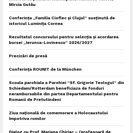
Mircia Gutău
Conferința „Familia Cioflec și Clujul” susținută de
istoricul Luminița Cornea
Rezultatul concursului pentru selecția și acordarea
bursei „Ierunca-Lovinescu” 2026/2027
Precizări de presă
Conferința ROUNIT de la München
Scoala parohiala a Parohiei “Sf. Grigorie Teologul” din
Schiedam/Rotterdam beneficiaza de fonduri
nerambursabile din partea Departamentului pentru
Romanii de Pretutindeni
Ziua națională de comemorare a Holocaustului
împotriva romilor
Dialog cu Prof. Mariana Chiriac – (profesoară de