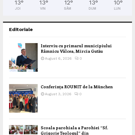
13
°
13
°
12
°
13
°
10
°
JOI
VIN
SÂM
DUM
LUN
Editoriale
Interviu cu primarul municipiului
Râmnicu Vâlcea, Mircia Gutău
August 6, 2026
0
Conferința ROUNIT de la München
August 3, 2026
0
Scoala parohiala a Parohiei “Sf.
Grigorie Teologul” din