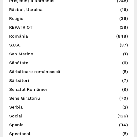
Preşedinţia României
(245)
Război, Ucraina
(16)
Religie
(36)
REPATRIOT
(28)
România
(848)
S.U.A.
(37)
San Marino
(1)
Sănătate
(6)
Sărbătoare românească
(5)
Sărbători
(7)
Senatul României
(9)
Sens Giratoriu
(70)
Serbia
(2)
Social
(136)
Spania
(34)
Spectacol
(5)