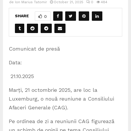
de
Ion Marius Tatomir
October 21, 2025
0
484
SHARE
0
Comunicat de presă
Data:
21.10.2025
Marți, 21 octombrie 2025, are loc la
Luxemburg, o nouă reuniune a Consiliului
Afaceri Generale (CAG).
Pe ordinea de zi a reuniunii CAG figurează
un schimb de opinii pe tema Consiliului