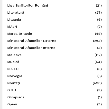
Liga Scriitorilor Români
(21)
Literatură
(27)
Lituania
(6)
MApN
(2)
Marea Britanie
(49)
Ministerul Afacerilor Externe
(263)
Ministerul Afacerilor Interne
(3)
Moldova
(112)
Muzică
(44)
N.A.T.O.
(8)
Norvegia
(5)
Noutăți
(496)
O.N.U.
(3)
Olimpiade
(1)
Opinii
(9)