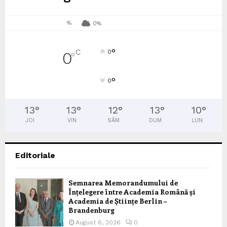
%
0%
°
C
0
0
°
°
0
13
°
13
°
12
°
13
°
10
°
JOI
VIN
SÂM
DUM
LUN
Editoriale
Semnarea Memorandumului de
Înțelegere între Academia Română și
Academia de Științe Berlin –
Brandenburg
August 6, 2026
0