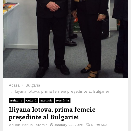
Acasa
Bulgaria
Iliyana Iotova, prima femeie președinte al Bulgariei
Bulgaria
Cultură
Exclusiv
România
Iliyana Iotova, prima femeie
președinte al Bulgariei
de
Ion Marius Tatomir
January 24, 2026
0
503