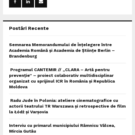
r
R
:
C
Postări Recente
H
Semnarea Memorandumului de Înțelegere între
Academia Română și Academia de Științe Berlin –
Brandenburg
Programul CANTEMIR // „CLARA – Artă pentru
prevenție” – proiect colaborativ multidisciplinar
organizat cu sprijinul ICR în România și Republica
Moldova
Radu Jude în Polonia: ateliere cinematografice cu
actorii teatrului TR Warszawa și retrospective de film
la Łódź și Varșovia
Interviu cu primarul municipiului Râmnicu Vâlcea,
Mircia Gutău