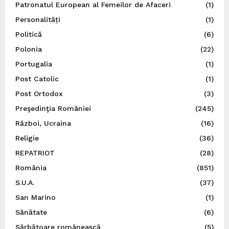
Patronatul European al Femeilor de Afaceri
(1)
Personalități
(1)
Politică
(6)
Polonia
(22)
Portugalia
(1)
Post Catolic
(1)
Post Ortodox
(3)
Preşedinţia României
(245)
Război, Ucraina
(16)
Religie
(36)
REPATRIOT
(28)
România
(851)
S.U.A.
(37)
San Marino
(1)
Sănătate
(6)
Sărbătoare românească
(5)