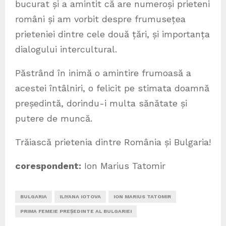
bucurat și a amintit că are numeroși prieteni
români și am vorbit despre frumusețea
prieteniei dintre cele două țări, și importanța
dialogului intercultural.
Păstrând în inimă o amintire frumoasă a
acestei întâlniri, o felicit pe stimata doamnă
președintă, dorindu-i multa sănătate și
putere de muncă.
Trăiască prietenia dintre România și Bulgaria!
corespondent:
Ion Marius Tatomir
BULGARIA
ILIYANA IOTOVA
ION MARIUS TATOMIR
PRIMA FEMEIE PREȘEDINTE AL BULGARIEI