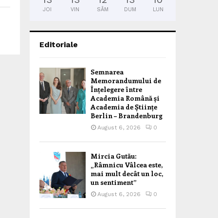
JOI
VIN
SÂM
DUM
LUN
Editoriale
Semnarea
Memorandumului de
Înțelegere între
Academia Română și
Academia de Științe
Berlin – Brandenburg
August 6, 2026
0
Mircia Gutău:
„Râmnicu Vâlcea este,
mai mult decât un loc,
un sentiment”
August 6, 2026
0