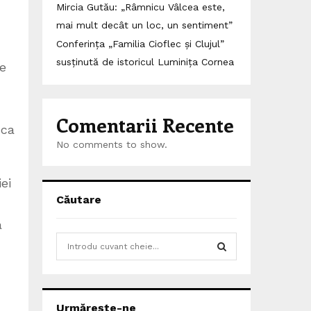
Mircia Gutău: „Râmnicu Vâlcea este,
mai mult decât un loc, un sentiment”
Conferința „Familia Cioflec și Clujul”
susținută de istoricul Luminița Cornea
te
Comentarii Recente
ica
No comments to show.
ei
Căutare
a
S
e
a
S
r
c
E
Urmărește-ne