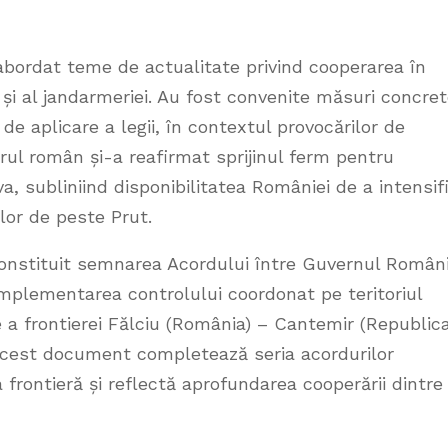
au abordat teme de actualitate privind cooperarea în
ră și al jandarmeriei. Au fost convenite măsuri concre
 de aplicare a legii, în contextul provocărilor de
trul român și-a reafirmat sprijinul ferm pentru
a, subliniind disponibilitatea României de a intensif
ilor de peste Prut.
constituit semnarea Acordului între Guvernul Români
implementarea controlului coordonat pe teritoriul
e a frontierei Fălciu (România) – Cantemir (Republic
 Acest document completează seria acordurilor
a frontieră și reflectă aprofundarea cooperării dintre