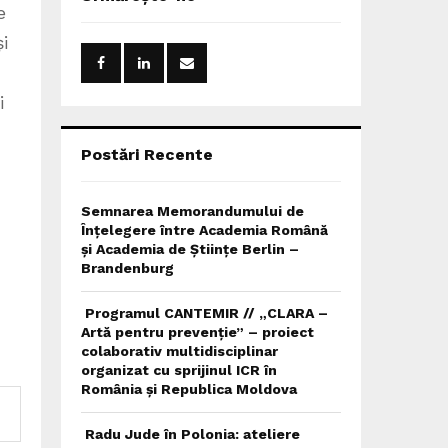
h
e
f
A
i
o
r
R
:
i
C
H
Postări Recente
Semnarea Memorandumului de
Înțelegere între Academia Română
și Academia de Științe Berlin –
Brandenburg
Programul CANTEMIR // „CLARA –
Artă pentru prevenție” – proiect
colaborativ multidisciplinar
organizat cu sprijinul ICR în
România și Republica Moldova
Radu Jude în Polonia: ateliere