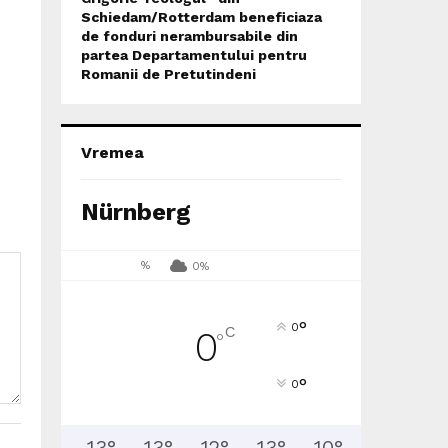
Schiedam/Rotterdam beneficiaza
de fonduri nerambursabile din
partea Departamentului pentru
Romanii de Pretutindeni
Vremea
Nürnberg
%
0%
°
0
C
0
°
°
0
13
°
13
°
12
°
13
°
10
°