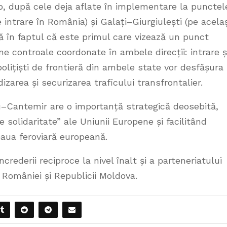
ip, după cele deja aflate în implementare la punctel
intrare în România) și Galați–Giurgiulești (pe acelaș
ă în faptul că este primul care vizează un punct
ne controale coordonate în ambele direcții: intrare ș
polițiști de frontieră din ambele state vor desfășura
izarea și securizarea traficului transfrontalier.
u–Cantemir are o importanță strategică deosebită,
de solidaritate” ale Uniunii Europene și facilitând
eaua feroviară europeană.
rederii reciproce la nivel înalt și a parteneriatului
e României și Republicii Moldova.