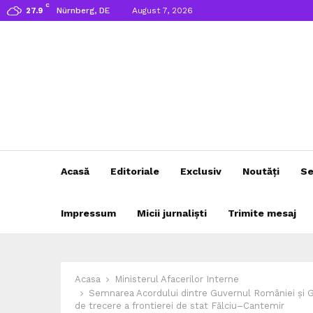
C
Nürnberg, DE
August 7, 2026
27.9
Acasă
Editoriale
Exclusiv
Noutăți
Se
Impressum
Micii jurnaliști
Trimite mesaj
Acasa
Ministerul Afacerilor Interne
Semnarea Acordului dintre Guvernul României și Gu
de trecere a frontierei de stat Fălciu–Cantemir