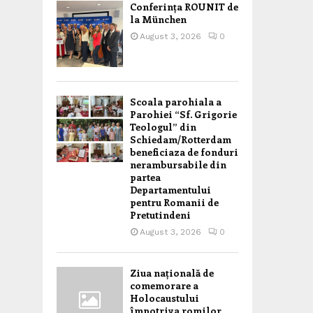
Conferința ROUNIT de
la München
August 3, 2026
0
Scoala parohiala a
Parohiei “Sf. Grigorie
Teologul” din
Schiedam/Rotterdam
beneficiaza de fonduri
nerambursabile din
partea
Departamentului
pentru Romanii de
Pretutindeni
August 3, 2026
0
Ziua națională de
comemorare a
Holocaustului
împotriva romilor