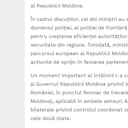
al Republicii Moldova.
În cadrul discuțiilor, cei doi miniștri 
domeniul poliției, al poliției de frontie
pentru creșterea eficienței autorităților
securitate din regiune. Totodată, minis
parcursul european al Republicii Moldov
acțiunile de sprijin în favoarea partener
Un moment important al întâlnirii l-a 
și Guvernul Republicii Moldova privind 
României, în punctul feroviar de trecer
Moldova), aplicabil în ambele sensuri.
bilaterale privind controlul coordonat l
cele două state.