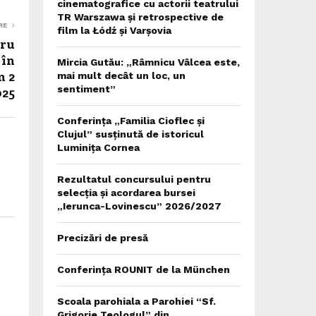
cinematografice cu actorii teatrului
TR Warszawa și retrospective de
RE
film la Łódź și Varșovia
tru
 în
Mircia Gutău: „Râmnicu Vâlcea este,
n 2
mai mult decât un loc, un
sentiment”
025
Conferința „Familia Cioflec și
Clujul” susținută de istoricul
Luminița Cornea
Rezultatul concursului pentru
selecția și acordarea bursei
„Ierunca-Lovinescu” 2026/2027
Precizări de presă
Conferința ROUNIT de la München
Scoala parohiala a Parohiei “Sf.
Grigorie Teologul” din