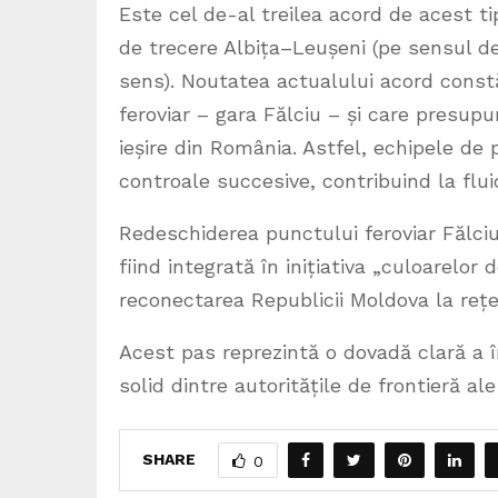
Este cel de-al treilea acord de acest t
de trecere Albița–Leușeni (pe sensul de 
sens). Noutatea actualului acord const
feroviar – gara Fălciu – și care presupu
ieșire din România. Astfel, echipele de 
controale succesive, contribuind la fluid
Redeschiderea punctului feroviar Fălci
fiind integrată în inițiativa „culoarelor 
reconectarea Republicii Moldova la reț
Acest pas reprezintă o dovadă clară a înc
solid dintre autoritățile de frontieră al
SHARE
0