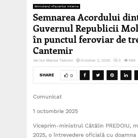
Ministerul Afacerilor Interne
Semnarea Acordului din
Guvernul Republicii Mol
în punctul feroviar de tr
Cantemir
de
Ion Marius Tatomir
October 2, 2025
0
594
SHARE
0
Comunicat
1 octombrie 2025
Viceprim-ministrul Cătălin PREDOIU, min
2025, o întrevedere oficială cu doamna 