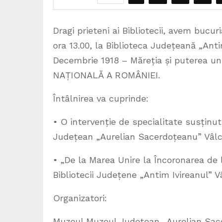
Dragi prieteni ai Bibliotecii, avem bucu
ora 13.00, la Biblioteca Județeană „Anti
Decembrie 1918 – Măreția și puterea unu
NAȚIONALĂ A ROMÂNIEI.
Întâlnirea va cuprinde:
• O intervenție de specialitate susțin
Județean „Aurelian Sacerdoțeanu” Vâl
• „De la Marea Unire la Încoronarea de la
Bibliotecii Județene „Antim Ivireanul” V
Organizatori:
Muzeul Muzeul Județean „Aurelian Sac