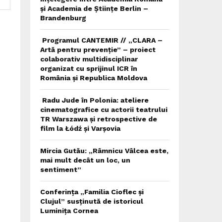
și Academia de Științe Berlin –
Brandenburg
Programul CANTEMIR // „CLARA –
Artă pentru prevenție” – proiect
colaborativ multidisciplinar
organizat cu sprijinul ICR în
România și Republica Moldova
Radu Jude în Polonia: ateliere
cinematografice cu actorii teatrului
TR Warszawa și retrospective de
film la Łódź și Varșovia
Mircia Gutău: „Râmnicu Vâlcea este,
mai mult decât un loc, un
sentiment”
Conferința „Familia Cioflec și
Clujul” susținută de istoricul
Luminița Cornea