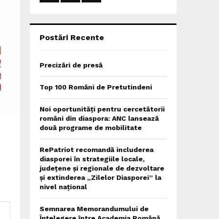
:
C
H
Postări Recente
Precizări de presă
Top 100 Români de Pretutindeni
Noi oportunități pentru cercetătorii
români din diaspora: ANC lansează
două programe de mobilitate
RePatriot recomandă includerea
diasporei în strategiile locale,
județene și regionale de dezvoltare
și extinderea „Zilelor Diasporei” la
nivel național
Semnarea Memorandumului de
Înțelegere între Academia Română