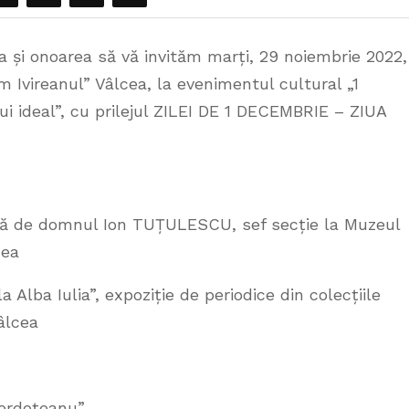
ria și onoarea să vă invităm marți, 29 noiembrie 2022,
m Ivireanul” Vâlcea, la evenimentul cultural „1
i ideal”, cu prilejul ZILEI DE 1 DECEMBRIE – ZIUA
ută de domnul Ion TUȚULESCU, sef secție la Muzeul
cea
 Alba Iulia”, expoziție de periodice din colecțiile
âlcea
erdoțeanu”