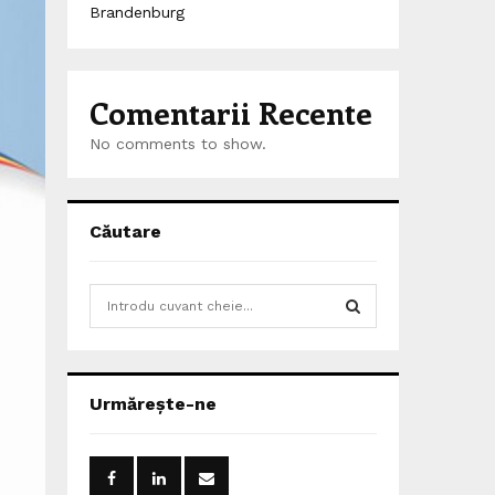
Brandenburg
Comentarii Recente
No comments to show.
Căutare
S
e
a
S
r
c
E
Urmărește-ne
h
f
A
o
r
R