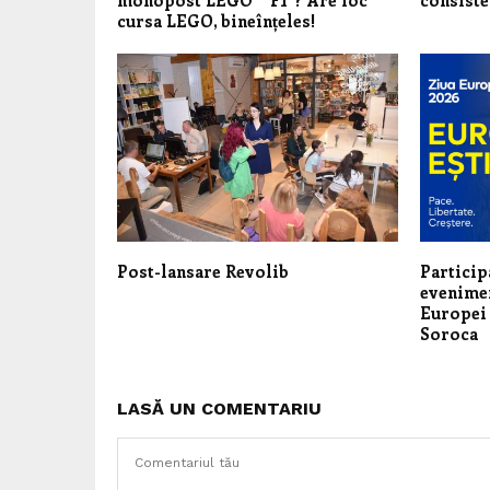
monopost LEGO ® F1®? Are loc
consiste
cursa LEGO, bineînțeles!
Post-lansare Revolib
Particip
evenimen
Europei 
Soroca
LASĂ UN COMENTARIU