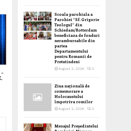
Scoala parohiala a
Parohiei “Sf. Grigorie
Teologul” din
Schiedam/Rotterdam
beneficiaza de fonduri
nerambursabile din
partea
Departamentului
pentru Romanii de
Pretutindeni
August 3, 2026
0
 –
,
Ziua națională de
comemorare a
Holocaustului
împotriva romilor
August 2, 2026
0
Mesajul Președintelui