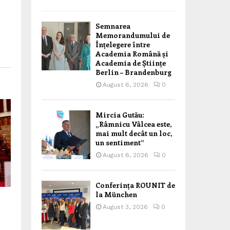
Semnarea
Memorandumului de
Înțelegere între
Academia Română și
Academia de Științe
Berlin – Brandenburg
August 6, 2026
0
Mircia Gutău:
„Râmnicu Vâlcea este,
mai mult decât un loc,
un sentiment”
August 6, 2026
0
Conferința ROUNIT de
la München
August 3, 2026
0