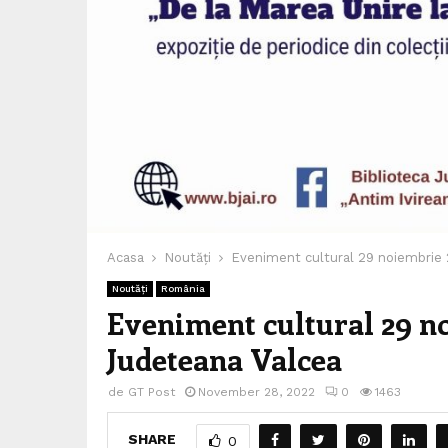
Acasa
Noutăți
Eveniment cultural 29 noiembrie 
Noutăți
România
Eveniment cultural 29 no
Judeteana Valcea
de
GT Post
November 28, 2022
0
1463
SHARE
0