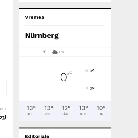
Vremea
Nürnberg
%
0%
°
0
C
0
°
°
0
13
°
13
°
12
°
13
°
10
°
RE
JOI
VIN
SÂM
DUM
LUN
23!
Editoriale