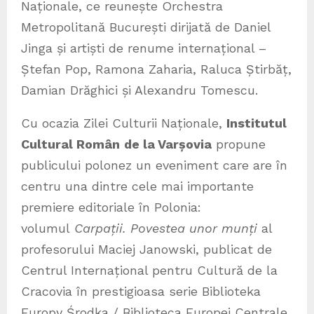
Naționale, ce reunește Orchestra
Metropolitană București dirijată de Daniel
Jinga și artiști de renume internațional –
Ștefan Pop, Ramona Zaharia, Raluca Știrbăț,
Damian Drăghici și Alexandru Tomescu.
Cu ocazia Zilei Culturii Naționale,
Institutul
Cultural Român
de la Varșovia
propune
publicului polonez un eveniment care are în
centru una dintre cele mai importante
premiere editoriale în Polonia:
volumul
Carpații. Povestea unor munți
al
profesorului Maciej Janowski, publicat de
Centrul Internațional pentru Cultură de la
Cracovia în prestigioasa serie Biblioteka
Europy Środka / Biblioteca Europei Centrale.