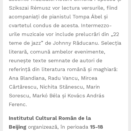
Szikszai Rémusz vor lectura versurile, fiind
acompaniați de pianistul Tompa Ábel și
cvartetul condus de acesta. Intermezzo-
urile muzicale vor include prelucrări din „22
teme de jazz” de Johnny Răducanu. Selecția
literară, comună ambelor evenimente,
reunește texte semnate de autori de
referință din literatura română și maghiară:
Ana Blandiana, Radu Vancu, Mircea
Cărtărescu, Nichita Stănescu, Marin
Sorescu, Markó Béla și Kovács András
Ferenc.
Institutul Cultural Român de la
Beijing
organizează, în perioada
15-18