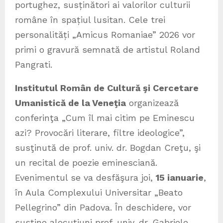
portughez, susținători ai valorilor culturii
române în spațiul lusitan. Cele trei
personalități „Amicus Romaniae” 2026 vor
primi o gravură semnată de artistul Roland
Pangrati.
Institutul Român de Cultură şi Cercetare
Umanistică de la Veneţia
organizează
conferinţa „Cum îl mai citim pe Eminescu
azi? Provocări literare, filtre ideologice”,
susţinută de prof. univ. dr. Bogdan Creţu, şi
un recital de poezie eminesciană.
Evenimentul se va desfăşura joi,
15 ianuarie
,
în Aula Complexului Universitar „Beato
Pellegrino” din Padova. În deschidere, vor
susţine alocuţiuni prof. univ. dr. Gabriele