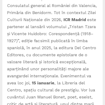
Consulatul general al României din Valencia,
Primăria din Benidorm. Tot în contextul Zilei
Culturii Naționale din 2026,
ICR Madrid
este
partener al lansării volumului „Tristan Tzara
și Vicente Huidobro: Corespondență (1918–
1927)”, ediție facsimil publicată în limba
spaniolă, în anul 2025, la editura Del Centro
Editores, cu documente epistolare de o
valoare literară și istorică excepțională,
aparținând unor personalități majore ale
avangardei internaționale. Evenimentul va
avea loc joi,
15 ianuarie
, la Librería del
Centro, spațiu cultural de prestigiu. Vor lua
cuvântul Juan Manuel Bonet, poet, eseist,
critic de artă și literatură, unul dintre marii