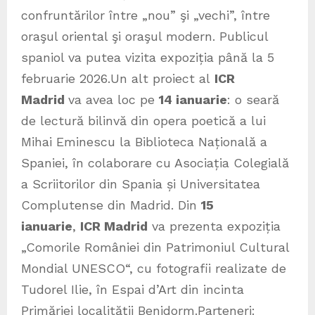
confruntărilor între „nou” şi „vechi”, între
oraşul oriental şi oraşul modern. Publicul
spaniol va putea vizita expoziția până la 5
februarie 2026.Un alt proiect al
ICR
Madrid
va avea loc pe
14 ianuarie
: o seară
de lectură bilinvă din opera poetică a lui
Mihai Eminescu la Biblioteca Națională a
Spaniei, în colaborare cu Asociația Colegială
a Scriitorilor din Spania și Universitatea
Complutense din Madrid. Din
15
ianuarie
,
ICR Madrid
va prezenta expoziția
„Comorile României din Patrimoniul Cultural
Mondial UNESCO“, cu fotografii realizate de
Tudorel Ilie, în Espai d’Art din incinta
Primăriei localității Benidorm.Parteneri: