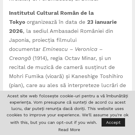
Institutul Cultural Român de la
Tokyo
organizează în data de
23 ianuarie
2026
, la sediul Ambasadei României din
Japonia, proiecția filmului
documentar
Eminescu – Veronica –
Creangă
(1914), regia Octav Minar, și un
recital de muzică de cameră susținut de
Mohri Fumika (vioară) și Kaneshige Toshihiro
(pian), care au ales să interpreteze lucrări de
George Enescu. Evenimentul este organizat
Acest site web folosește cookie-uri pentru a vă îmbunătăți
experiența. Vom presupune că sunteți de acord cu acest
în parteneriat cuAmbasada României în
lucru, dar puteți renunța dacă doriți. This website uses
Japonia, Centrul Național al Cinematografiei
cookies to improve your experience. We'll assume you're ok
din România și Arhiva Națională de Filme –
with this, but you can opt-out if you wish.
Accept
Cinemateca Română. Documentarul
Read More