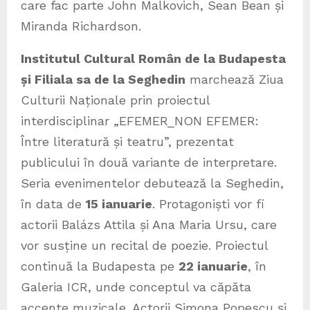
care fac parte John Malkovich, Sean Bean și
Miranda Richardson.
Institutul Cultural Român de la Budapesta
și Filiala sa de la Seghedin
marchează Ziua
Culturii Naționale prin proiectul
interdisciplinar „EFEMER_NON EFEMER:
Între literatură și teatru”, prezentat
publicului în două variante de interpretare.
Seria evenimentelor debutează la Seghedin,
în data de
15 ianuarie
. Protagoniști vor fi
actorii Balázs Attila și Ana Maria Ursu, care
vor susține un recital de poezie. Proiectul
continuă la Budapesta pe
22 ianuarie
, în
Galeria ICR, unde conceptul va căpăta
accente muzicale. Actorii Simona Popescu și