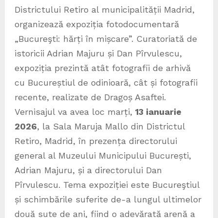
Districtului Retiro al municipalității Madrid,
organizează expoziția fotodocumentară
„Bucureşti: hărți în mișcare”. Curatoriată de
istoricii Adrian Majuru și Dan Pîrvulescu,
expoziția prezintă atât fotografii de arhivă
cu Bucureștiul de odinioară, cât și fotografii
recente, realizate de Dragoș Asaftei.
Vernisajul va avea loc marți,
13 ianuarie
2026
, la Sala Maruja Mallo din Districtul
Retiro, Madrid, în prezența directorului
general al Muzeului Municipului București,
Adrian Majuru, și a directorului Dan
Pîrvulescu. Tema expoziției este Bucureştiul
și schimbările suferite de-a lungul ultimelor
două sute de ani, fiind o adevărată arenă a