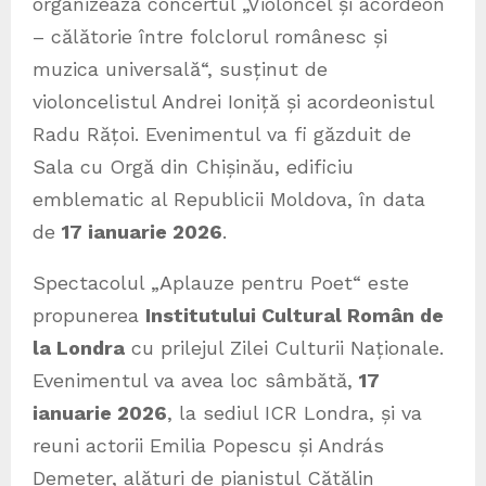
organizează concertul „Violoncel și acordeon
– călătorie între folclorul românesc și
muzica universală“, susținut de
violoncelistul Andrei Ioniță și acordeonistul
Radu Rățoi. Evenimentul va fi găzduit de
Sala cu Orgă din Chișinău, edificiu
emblematic al Republicii Moldova, în data
de
17 ianuarie 2026
.
Spectacolul „Aplauze pentru Poet“ este
propunerea
Institutului Cultural Român de
la Londra
cu prilejul Zilei Culturii Naționale.
Evenimentul va avea loc sâmbătă,
17
ianuarie 2026
, la sediul ICR Londra, și va
reuni actorii Emilia Popescu și András
Demeter, alături de pianistul Cătălin