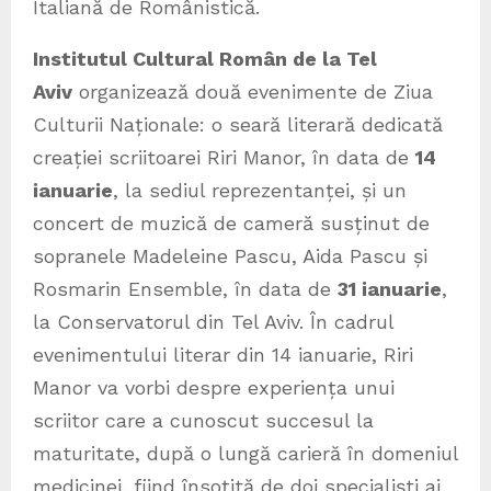
Italiană de Românistică.
Institutul Cultural Român de la Tel
Aviv
organizează două evenimente de Ziua
Culturii Naționale: o seară literară dedicată
creației scriitoarei Riri Manor, în data de
14
ianuarie
, la sediul reprezentanței, și un
concert de muzică de cameră susținut de
sopranele Madeleine Pascu, Aida Pascu și
Rosmarin Ensemble, în data de
31 ianuarie
,
la Conservatorul din Tel Aviv. În cadrul
evenimentului literar din 14 ianuarie, Riri
Manor va vorbi despre experiența unui
scriitor care a cunoscut succesul la
maturitate, după o lungă carieră în domeniul
medicinei, fiind însoțită de doi specialiști ai