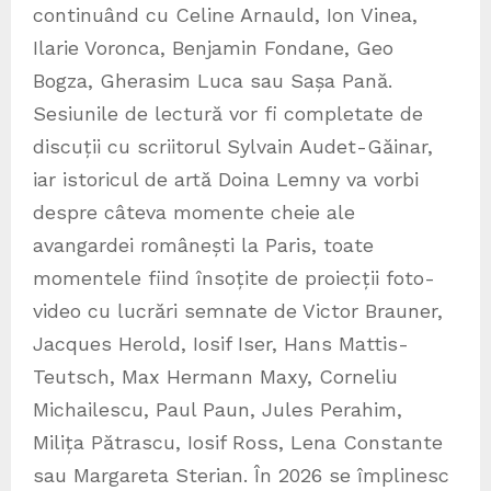
continuând cu Celine Arnauld, Ion Vinea,
Ilarie Voronca, Benjamin Fondane, Geo
Bogza, Gherasim Luca sau Sașa Pană.
Sesiunile de lectură vor fi completate de
discuții cu scriitorul Sylvain Audet-Găinar,
iar istoricul de artă Doina Lemny va vorbi
despre câteva momente cheie ale
avangardei românești la Paris, toate
momentele fiind însoțite de proiecții foto-
video cu lucrări semnate de Victor Brauner,
Jacques Herold, Iosif Iser, Hans Mattis-
Teutsch, Max Hermann Maxy, Corneliu
Michailescu, Paul Paun, Jules Perahim,
Milița Pătrascu, Iosif Ross, Lena Constante
sau Margareta Sterian. În 2026 se împlinesc