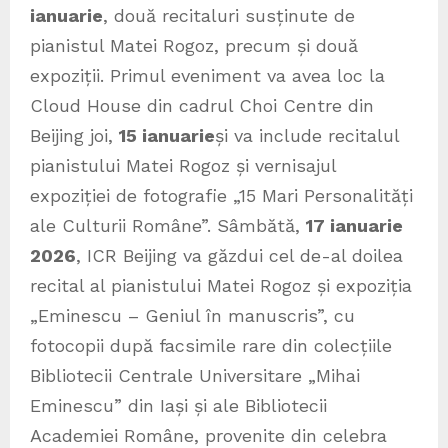
ianuarie
, două recitaluri susținute de
pianistul Matei Rogoz, precum și două
expoziții. Primul eveniment va avea loc la
Cloud House din cadrul Choi Centre din
Beijing joi,
15 ianuarie
și va include recitalul
pianistului Matei Rogoz și vernisajul
expoziției de fotografie „15 Mari Personalități
ale Culturii Române”. Sâmbătă,
17 ianuarie
2026
, ICR Beijing va găzdui cel de-al doilea
recital al pianistului Matei Rogoz și expoziția
„Eminescu – Geniul în manuscris”, cu
fotocopii după facsimile rare din colecțiile
Bibliotecii Centrale Universitare „Mihai
Eminescu” din Iași și ale Bibliotecii
Academiei Române, provenite din celebra