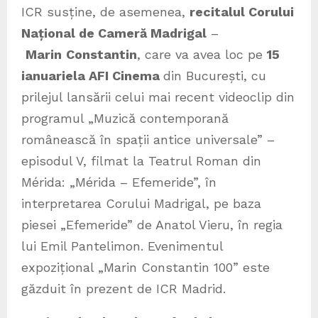
ICR susține, de asemenea,
recitalul
Corului
Național de Cameră Madrigal
–
Marin
Constantin
, care va avea loc pe
15
ianuarie
la AFI Cinema
din București, cu
prilejul lansării celui mai recent videoclip din
programul „Muzică contemporană
românească în spații antice universale” –
episodul V, filmat la Teatrul Roman din
Mérida: „Mérida – Efemeride”, în
interpretarea Corului Madrigal, pe baza
piesei „Efemeride” de Anatol Vieru, în regia
lui Emil Pantelimon. Evenimentul
expozițional „Marin Constantin 100” este
găzduit în prezent de ICR Madrid.