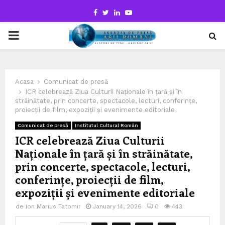
Facebook
Twitter
Linkedin
Youtube
PRIMARY
MENU
Acasa
Comunicat de presă
ICR celebrează Ziua Culturii Naționale în țară și în
străinătate, prin concerte, spectacole, lecturi, conferințe,
proiecții de film, expoziții și evenimente editoriale
Comunicat de presă
Institutul Cultural Român
ICR celebrează Ziua Culturii
Naționale în țară și în străinătate,
prin concerte, spectacole, lecturi,
conferințe, proiecții de film,
expoziții și evenimente editoriale
de
Ion Marius Tatomir
January 14, 2026
0
443