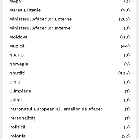
MApN
(2)
Marea Britanie
(49)
Ministerul Afacerilor Externe
(265)
Ministerul Afacerilor Interne
(3)
Moldova
(113)
Muzică
(44)
N.A.T.O.
(8)
Norvegia
(5)
Noutăți
(496)
O.N.U.
(3)
Olimpiade
(1)
Opinii
(9)
Patronatul European al Femeilor de Afaceri
(1)
Personalități
(1)
Politică
(6)
Polonia
(22)