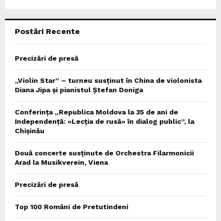
:
C
Postări Recente
H
Precizări de presă
„Violin Star” – turneu susținut în China de violonista
Diana Jipa și pianistul Ștefan Doniga
Conferința „Republica Moldova la 35 de ani de
Independență: «Lecția de rusă» în dialog public”, la
Chișinău
Două concerte susținute de Orchestra Filarmonicii
Arad la Musikverein, Viena
Precizări de presă
Top 100 Români de Pretutindeni