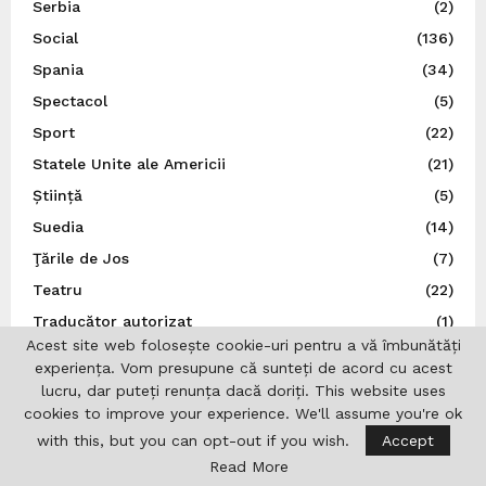
Serbia
(2)
Social
(136)
Spania
(34)
Spectacol
(5)
Sport
(22)
Statele Unite ale Americii
(21)
Știință
(5)
Suedia
(14)
Ţările de Jos
(7)
Teatru
(22)
Traducător autorizat
(1)
Acest site web folosește cookie-uri pentru a vă îmbunătăți
Turcia
(3)
experiența. Vom presupune că sunteți de acord cu acest
Ucraina
(9)
lucru, dar puteți renunța dacă doriți. This website uses
cookies to improve your experience. We'll assume you're ok
Uncategorized
(167)
with this, but you can opt-out if you wish.
Accept
UNESCO
(3)
Read More
Ungaria
(10)