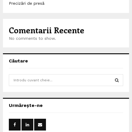
Precizări de presă
Comentarii Recente
No comments to show.
Căutare
S
e
a
S
r
c
E
Urmărește-ne
h
f
A
o
r
R