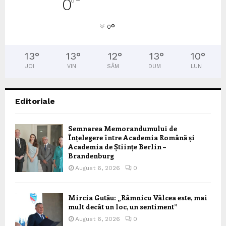
0
°
°
0
13
°
13
°
12
°
13
°
10
°
JOI
VIN
SÂM
DUM
LUN
Editoriale
Semnarea Memorandumului de
Înțelegere între Academia Română și
Academia de Științe Berlin –
Brandenburg
August 6, 2026
0
Mircia Gutău: „Râmnicu Vâlcea este, mai
mult decât un loc, un sentiment”
August 6, 2026
0