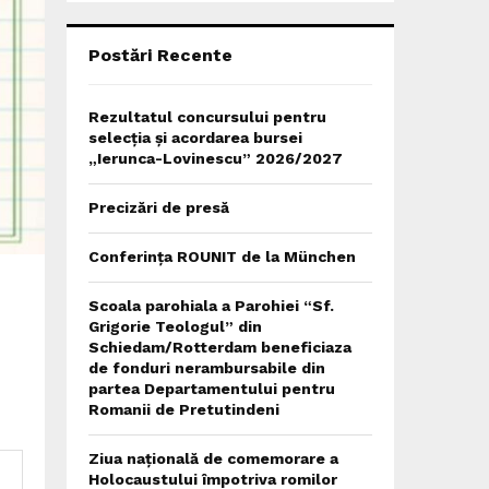
C
H
Postări Recente
Rezultatul concursului pentru
selecția și acordarea bursei
„Ierunca-Lovinescu” 2026/2027
Precizări de presă
Conferința ROUNIT de la München
Scoala parohiala a Parohiei “Sf.
Grigorie Teologul” din
Schiedam/Rotterdam beneficiaza
de fonduri nerambursabile din
partea Departamentului pentru
Romanii de Pretutindeni
Ziua națională de comemorare a
Holocaustului împotriva romilor