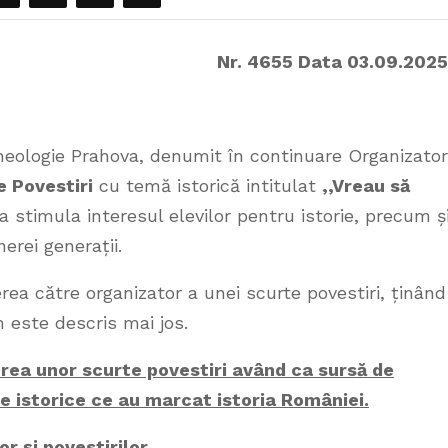
Nr. 4655 Data 03.09.2025
heologie Prahova, denumit în continuare Organizator
e Povestiri
cu temă istorică intitulat
,,Vreau să
 stimula interesul elevilor pentru istorie, precum ș
nerei generații.
rea către organizator a unei scurte povestiri, ținând
 este descris mai jos.
erea unor scurte povestiri având ca sursă de
e istorice ce au marcat istoria României.
lor și povestirilor