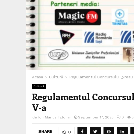
Acasa
Cultură
Regulamentul Concursului ,,Vreau s
Cultură
Regulamentul Concursului
V-a
de
Ion Marius Tatomir
September 17, 2025
0
5
SHARE
0