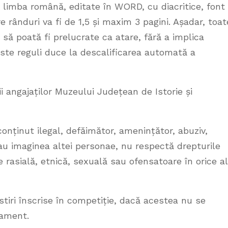
în limba română, editate în WORD, cu diacritice, font
 rânduri va fi de 1,5 și maxim 3 pagini. Așadar, toat
 să poată fi prelucrate ca atare, fără a implica
ste reguli duce la descalificarea automată a
i angajaților Muzeului Județean de Istorie și
conținut ilegal, defăimător, amenințător, abuziv,
au imaginea altei personae, nu respectă drepturile
 rasială, etnică, sexuală sau ofensatoare în orice al
tiri înscrise în competiție, dacă acestea nu se
lament.