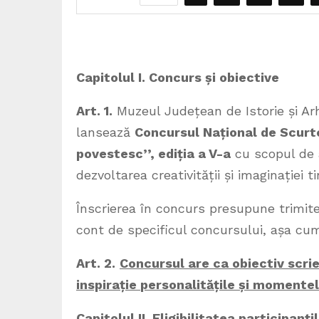
Capitolul I. Concurs și obiective
Art. 1.
Muzeul Județean de Istorie și Ar
lansează
Concursul Național de Scurt
povestesc’
’
, ediția a V-a
cu scopul de a
dezvoltarea creativității și imaginației ti
Înscrierea în concurs presupune trimite
cont de specificul concursului, așa cum
Art. 2.
Concursul are ca obiectiv scri
inspirație
personalitățile și momentel
Capitolul II. Eligibilitatea participanți