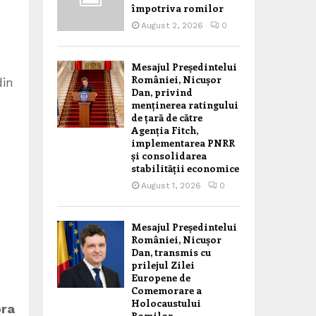
împotriva romilor
August 2, 2026
0
Mesajul Președintelui
României, Nicușor
din
Dan, privind
menținerea ratingului
de țară de către
Agenția Fitch,
implementarea PNRR
și consolidarea
stabilității economice
August 1, 2026
0
Mesajul Președintelui
României, Nicușor
Dan, transmis cu
prilejul Zilei
Europene de
Comemorare a
Holocaustului
ora
Romilor