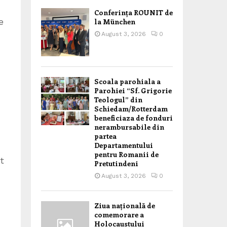
Conferința ROUNIT de
e
la München
August 3, 2026
0
Scoala parohiala a
Parohiei “Sf. Grigorie
Teologul” din
Schiedam/Rotterdam
beneficiaza de fonduri
nerambursabile din
partea
Departamentului
pentru Romanii de
t
Pretutindeni
August 3, 2026
0
Ziua națională de
comemorare a
Holocaustului