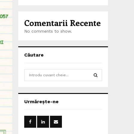
Comentarii Recente
No comments to show.
Căutare
S
e
a
S
r
c
E
Urmărește-ne
h
f
A
o
r
R
: