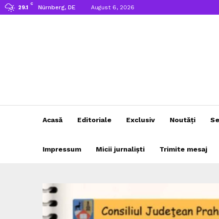
C
Nürnberg, DE
August 6, 2026
29.1
Acasă
Editoriale
Exclusiv
Noutăți
Se
Impressum
Micii jurnaliști
Trimite mesaj