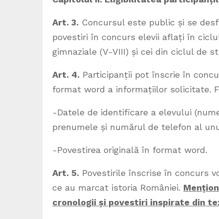
Art. 3.
Concursul este public și se desfă
povestiri în concurs elevii aflați în ciclu
gimnaziale (V-VIII) și cei din ciclul de stu
Art. 4.
Participanții pot înscrie în concu
format word a informațiilor solicitate. 
-Datele de identificare a elevului (num
prenumele și numărul de telefon al unui
-Povestirea originală în format word.
Art. 5.
Povestirile înscrise în concurs vo
ce au marcat istoria României.
Mențion
cronologii și povestiri inspirate din t