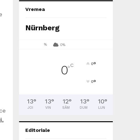
Vremea
e
Nürnberg
%
0%
°
0
C
0
°
°
0
13
°
13
°
12
°
13
°
10
°
JOI
VIN
SÂM
DUM
LUN
ice
i,
Editoriale