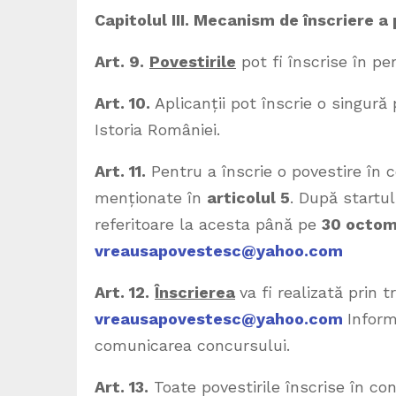
Capitolul III. Mecanism de înscriere a 
Art. 9.
Povestirile
pot fi înscrise în p
Art. 10.
Aplicanții pot înscrie o singură
Istoria României.
Art. 11.
Pentru a înscrie o povestire în c
menționate în
articolul 5
. După startul
referitoare la acesta până pe
30 octom
vreausapovestesc@yahoo.com
Art. 12.
Înscrierea
va fi realizată prin 
vreausapovestesc@yahoo.com
Inform
comunicarea concursului.
Art. 13.
Toate povestirile înscrise în co