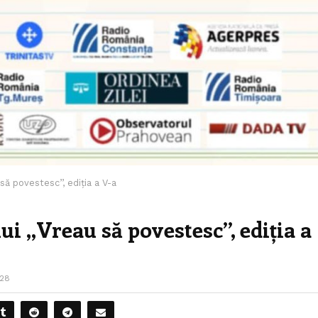
ă povestesc’’, ediția a V-a
 ,,Vreau să povestesc’’, ediția a
28