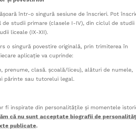
șoară într-o singură sesiune de înscrieri. Pot înscri
l de studii primare (clasele I-IV), din ciclul de studii
dii liceale (IX-XII).
rs o singură povestire originală, prin trimiterea în
Fiecare aplicație va cuprinde:
e, prenume, clasă. școală/liceu), alături de numele,
 părinte sau tutorelui legal.
r fi inspirate din personalitățile și momentele istor
ăm că nu sunt acceptate biografii de personalităț
exte publicate
.