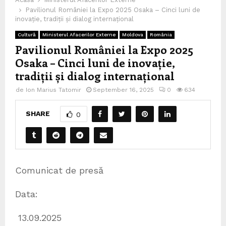
Pavilionul României la Expo 2025 Osaka – Cinci luni de
inovație, tradiții și dialog internațional
Cultură
Ministerul Afacerilor Externe
Moldova
România
Pavilionul României la Expo 2025
Osaka – Cinci luni de inovație,
tradiții și dialog internațional
de
Ion Marius Tatomir
September 16, 2025
0
634
SHARE
0
Comunicat de presă
Data:
13.09.2025