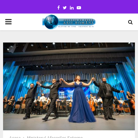
Facebook
Twitter
Linkedin
Youtube
PRIMARY
MENU
Acasa
Ministerul Afacerilor Externe