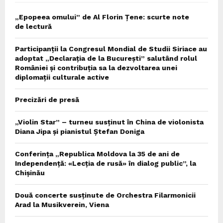
„Epopeea omului” de Al Florin Țene: scurte note
de lectură
Participanții la Congresul Mondial de Studii Siriace au
adoptat „Declarația de la București” salutând rolul
României și contribuția sa la dezvoltarea unei
diplomații culturale active
Precizări de presă
„Violin Star” – turneu susținut în China de violonista
Diana Jipa și pianistul Ștefan Doniga
Conferința „Republica Moldova la 35 de ani de
Independență: «Lecția de rusă» în dialog public”, la
Chișinău
Două concerte susținute de Orchestra Filarmonicii
Arad la Musikverein, Viena