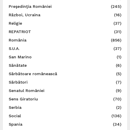
Preşedinţia României
(245)
Război, Ucraina
(16)
Religie
(37)
REPATRIOT
(31)
România
(856)
S.U.A.
(37)
San Marino
(1)
Sănătate
(6)
Sărbătoare românească
(5)
Sărbători
(7)
Senatul României
(9)
Sens Giratoriu
(70)
Serbia
(2)
Social
(136)
Spania
(34)