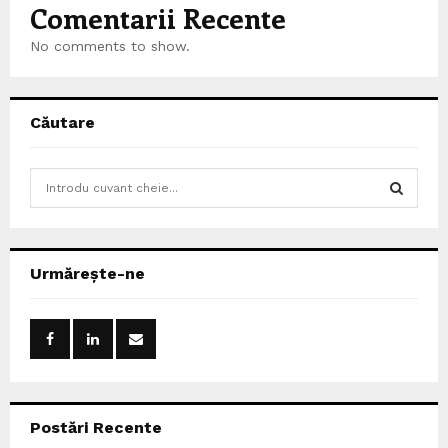
Comentarii Recente
No comments to show.
Căutare
S
e
a
S
r
c
E
Urmărește-ne
h
f
A
o
r
R
:
C
Postări Recente
H