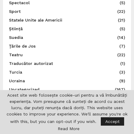
Spectacol
(5)
Sport
(22)
Statele Unite ale Americii
(21)
Știință
(5)
Suedia
(14)
Ţările de Jos
(7)
Teatru
(22)
Traducător autorizat
(1)
Turcia
(3)
Ucraina
(9)
Uncategorized
(167)
Acest site web folosește cookie-uri pentru a vă îmbunătăți
UNESCO
(3)
experiența. Vom presupune că sunteți de acord cu acest
Ungaria
(10)
lucru, dar puteți renunța dacă doriți. This website uses
cookies to improve your experience. We'll assume you're ok
Uniunea Europeană
(16)
with this, but you can opt-out if you wish.
Accept
Uniunea Ziariștilor Profesioniști din România
(37)
Read More