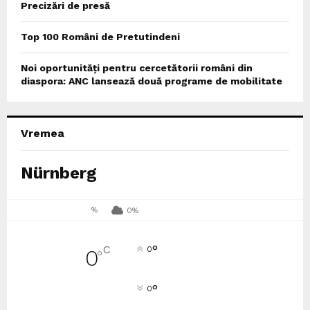
Precizări de presă
Top 100 Români de Pretutindeni
Noi oportunități pentru cercetătorii români din
diaspora: ANC lansează două programe de mobilitate
Vremea
Nürnberg
%
0%
°
C
0
0
°
°
0