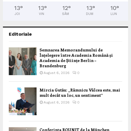
13
°
13
°
12
°
13
°
10
°
JOI
VIN
SÂM
DUM
LUN
Editoriale
Semnarea Memorandumului de
Înțelegere între Academia Română și
Academia de Științe Berlin –
Brandenburg
August 6, 2026
0
Mircia Gutău: „Râmnicu Vâlcea este, mai
mult decât un loc, un sentiment”
August 6, 2026
0
Conferința ROUNIT de la München