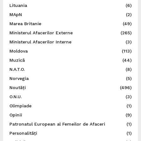
Lituania
(6)
MApN
(2)
Marea Britanie
(49)
Ministerul Afacerilor Externe
(265)
Ministerul Afacerilor Interne
(3)
Moldova
(113)
Muzică
(44)
N.A.T.O.
(8)
Norvegia
(5)
Noutăți
(496)
O.N.U.
(3)
Olimpiade
(1)
Opinii
(9)
Patronatul European al Femeilor de Afaceri
(1)
Personalități
(1)