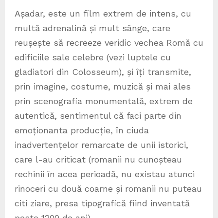
Așadar, este un film extrem de intens, cu
multă adrenalină și mult sânge, care
reușește să recreeze veridic vechea Romă cu
edificiile sale celebre (vezi luptele cu
gladiatori din Colosseum), și îți transmite,
prin imagine, costume, muzică și mai ales
prin scenografia monumentală, extrem de
autentică, sentimentul că faci parte din
emoționanta producție, în ciuda
inadvertențelor remarcate de unii istorici,
care l-au criticat (romanii nu cunoșteau
rechinii în acea perioadă, nu existau atunci
rinoceri cu două coarne și romanii nu puteau
citi ziare, presa tipografică fiind inventată
peste 1200 de ani).