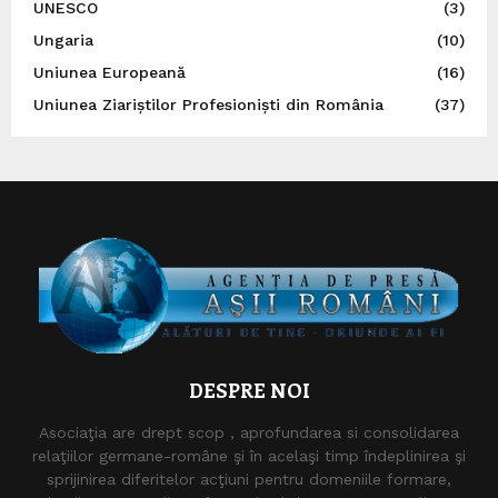
UNESCO
(3)
Ungaria
(10)
Uniunea Europeană
(16)
Uniunea Ziariștilor Profesioniști din România
(37)
DESPRE NOI
Asociaţia are drept scop , aprofundarea si consolidarea
relaţiilor germane-române şi în acelaşi timp îndeplinirea şi
sprijinirea diferitelor acţiuni pentru domeniile formare,