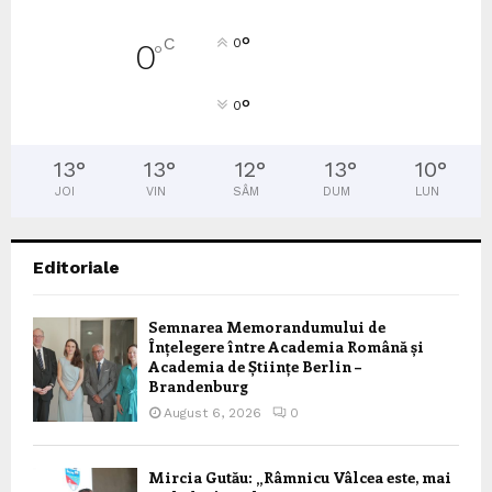
°
C
0
0
°
°
0
13
°
13
°
12
°
13
°
10
°
JOI
VIN
SÂM
DUM
LUN
Editoriale
Semnarea Memorandumului de
Înțelegere între Academia Română și
Academia de Științe Berlin –
Brandenburg
August 6, 2026
0
Mircia Gutău: „Râmnicu Vâlcea este, mai