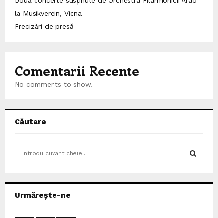
Două concerte susținute de Orchestra Filarmonicii Arad
la Musikverein, Viena
Precizări de presă
Comentarii Recente
No comments to show.
Căutare
S
e
a
S
r
c
E
Urmărește-ne
h
f
A