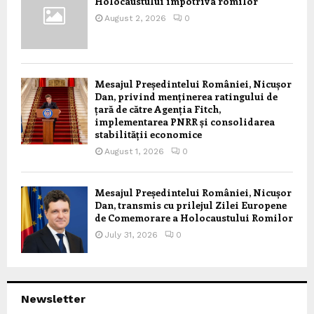
Holocaustului împotriva romilor
August 2, 2026
0
Mesajul Președintelui României, Nicușor
Dan, privind menținerea ratingului de
țară de către Agenția Fitch,
implementarea PNRR și consolidarea
stabilității economice
August 1, 2026
0
Mesajul Președintelui României, Nicușor
Dan, transmis cu prilejul Zilei Europene
de Comemorare a Holocaustului Romilor
July 31, 2026
0
Newsletter