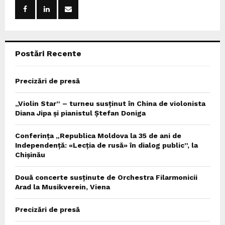
o
r
R
:
C
Postări Recente
H
Precizări de presă
„Violin Star” – turneu susținut în China de violonista
Diana Jipa și pianistul Ștefan Doniga
Conferința „Republica Moldova la 35 de ani de
Independență: «Lecția de rusă» în dialog public”, la
Chișinău
Două concerte susținute de Orchestra Filarmonicii
Arad la Musikverein, Viena
Precizări de presă