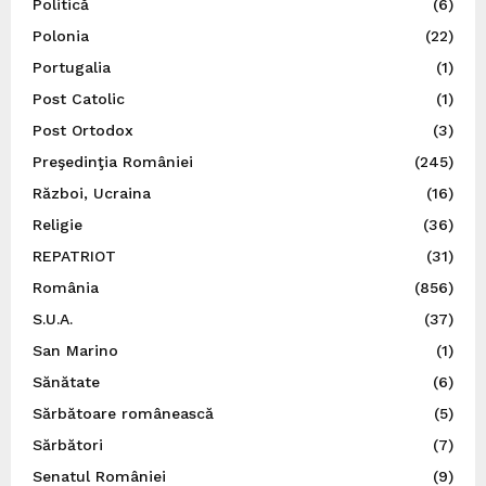
Politică
(6)
Polonia
(22)
Portugalia
(1)
Post Catolic
(1)
Post Ortodox
(3)
Preşedinţia României
(245)
Război, Ucraina
(16)
Religie
(36)
REPATRIOT
(31)
România
(856)
S.U.A.
(37)
San Marino
(1)
Sănătate
(6)
Sărbătoare românească
(5)
Sărbători
(7)
Senatul României
(9)