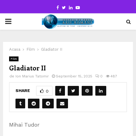
Facebook
Twitter
Linkedin
Youtube
PRIMARY
MENU
Acasa
Film
Gladiator II
Film
Gladiator II
de
Ion Marius Tatomir
September 15, 2025
0
487
SHARE
0
Mihai Tudor