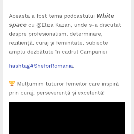
Aceasta a fost tema podcastului 𝙒𝙝𝙞𝙩𝙚
𝙨𝙥𝙖𝙘𝙚 cu @Eliza Kazan, unde s-a discutat
despre profesionalism, determinare,
reziliență, curaj și feminitate, subiecte
amplu dezbătute în cadrul Campaniei
hashtag#SheforRomania
.
Mulțumim tuturor femeilor care inspiră
prin curaj, perseverență și excelență!