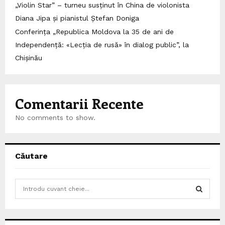
„Violin Star” – turneu susținut în China de violonista
Diana Jipa și pianistul Ștefan Doniga
Conferința „Republica Moldova la 35 de ani de
Independență: «Lecția de rusă» în dialog public”, la
Chișinău
Comentarii Recente
No comments to show.
Căutare
S
e
a
S
r