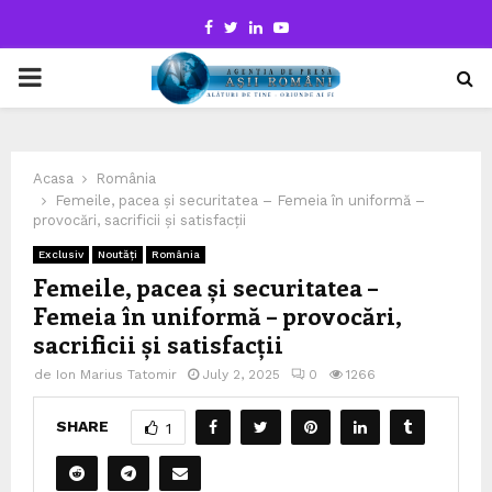
Facebook
Twitter
Linkedin
Youtube
PRIMARY
MENU
Acasa
România
Femeile, pacea și securitatea – Femeia în uniformă –
provocări, sacrificii și satisfacții
Exclusiv
Noutăți
România
Femeile, pacea și securitatea –
Femeia în uniformă – provocări,
sacrificii și satisfacții
de
Ion Marius Tatomir
July 2, 2025
0
1266
SHARE
1