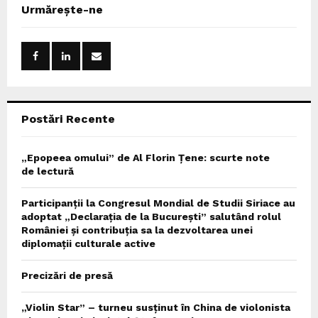
c
E
Urmărește-ne
h
f
A
o
r
R
:
C
Postări Recente
H
„Epopeea omului” de Al Florin Țene: scurte note
de lectură
Participanții la Congresul Mondial de Studii Siriace au
adoptat „Declarația de la București” salutând rolul
României și contribuția sa la dezvoltarea unei
diplomații culturale active
Precizări de presă
„Violin Star” – turneu susținut în China de violonista