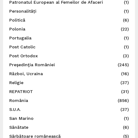
Patronatul European al Femeilor de Afaceri
(1)
Personalități
(1)
Politică
(6)
Polonia
(22)
Portugalia
(1)
Post Catolic
(1)
Post Ortodox
(3)
Preşedinţia României
(245)
Război, Ucraina
(16)
Religie
(37)
REPATRIOT
(31)
România
(856)
S.U.A.
(37)
San Marino
(1)
Sănătate
(6)
Sărbătoare românească
(5)