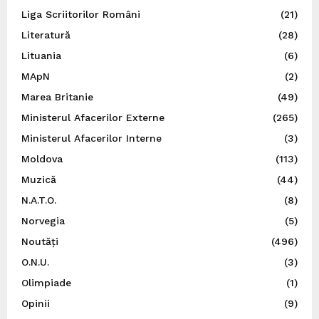
Liga Scriitorilor Români
(21)
Literatură
(28)
Lituania
(6)
MApN
(2)
Marea Britanie
(49)
Ministerul Afacerilor Externe
(265)
Ministerul Afacerilor Interne
(3)
Moldova
(113)
Muzică
(44)
N.A.T.O.
(8)
Norvegia
(5)
Noutăți
(496)
O.N.U.
(3)
Olimpiade
(1)
Opinii
(9)