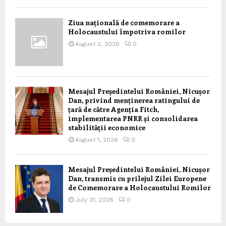
Ziua națională de comemorare a
Holocaustului împotriva romilor
August 2, 2026
0
Mesajul Președintelui României, Nicușor
Dan, privind menținerea ratingului de
țară de către Agenția Fitch,
implementarea PNRR și consolidarea
stabilității economice
August 1, 2026
0
Mesajul Președintelui României, Nicușor
Dan, transmis cu prilejul Zilei Europene
de Comemorare a Holocaustului Romilor
July 31, 2026
0