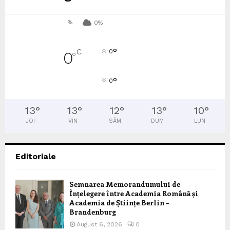
%
0%
°
C
0
0
°
°
0
13
°
13
°
12
°
13
°
10
°
JOI
VIN
SÂM
DUM
LUN
Editoriale
Semnarea Memorandumului de
Înțelegere între Academia Română și
Academia de Științe Berlin –
Brandenburg
August 6, 2026
0