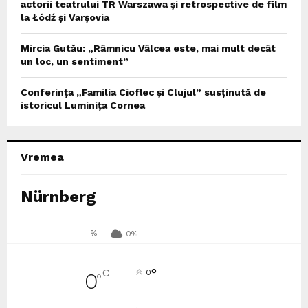
actorii teatrului TR Warszawa și retrospective de film
la Łódź și Varșovia
Mircia Gutău: „Râmnicu Vâlcea este, mai mult decât
un loc, un sentiment”
Conferința „Familia Cioflec și Clujul” susținută de
istoricul Luminița Cornea
Vremea
Nürnberg
%
0%
°
C
0
0
°