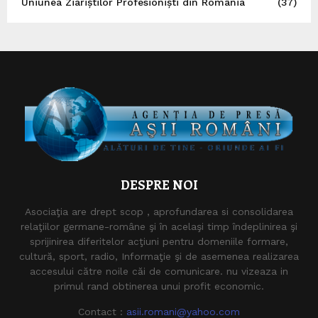
Uniunea Ziariștilor Profesioniști din România
(37)
DESPRE NOI
Asociaţia are drept scop , aprofundarea si consolidarea
relaţiilor germane-române şi în acelaşi timp îndeplinirea şi
sprijinirea diferitelor acţiuni pentru domeniile formare,
cultură, sport, radio, Informaţie şi de asemenea realizarea
accesului către noile căi de comunicare. nu vizeaza in
primul rand obtinerea unui profit economic.
Contact :
asii.romani@yahoo.com