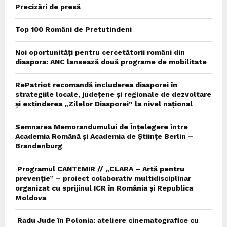
Precizări de presă
Top 100 Români de Pretutindeni
Noi oportunități pentru cercetătorii români din
diaspora: ANC lansează două programe de mobilitate
RePatriot recomandă includerea diasporei în
strategiile locale, județene și regionale de dezvoltare
și extinderea „Zilelor Diasporei” la nivel național
Semnarea Memorandumului de Înțelegere între
Academia Română și Academia de Științe Berlin –
Brandenburg
Programul CANTEMIR // „CLARA – Artă pentru
prevenție” – proiect colaborativ multidisciplinar
organizat cu sprijinul ICR în România și Republica
Moldova
Radu Jude în Polonia: ateliere cinematografice cu