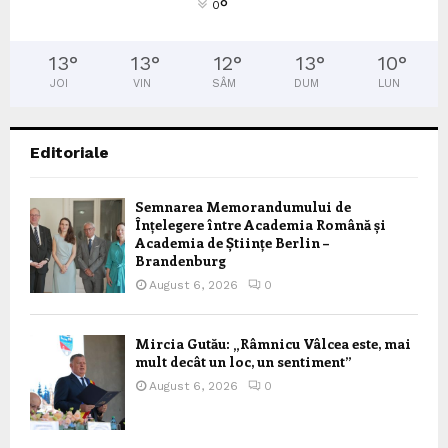
°
0
13
°
13
°
12
°
13
°
10
°
JOI
VIN
SÂM
DUM
LUN
Editoriale
Semnarea Memorandumului de
Înțelegere între Academia Română și
Academia de Științe Berlin –
Brandenburg
August 6, 2026
0
Mircia Gutău: „Râmnicu Vâlcea este, mai
mult decât un loc, un sentiment”
August 6, 2026
0