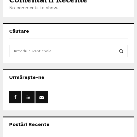
No comments to show.
Căutare
S
e
a
S
r
c
E
Urmărește-ne
h
f
A
o
r
R
:
C
Postări Recente
H