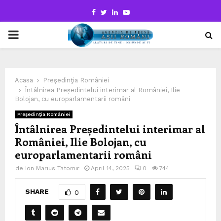
Facebook
Twitter
Linkedin
Youtube
PRIMARY
MENU
Acasa
Preşedinţia României
Întâlnirea Președintelui interimar al României, Ilie
Bolojan, cu europarlamentarii români
Preşedinţia României
Întâlnirea Președintelui interimar al
României, Ilie Bolojan, cu
europarlamentarii români
de
Ion Marius Tatomir
April 14, 2025
0
744
SHARE
0