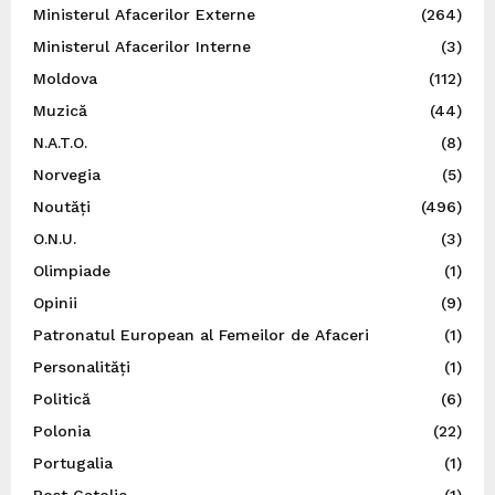
Ministerul Afacerilor Externe
(264)
Ministerul Afacerilor Interne
(3)
Moldova
(112)
Muzică
(44)
N.A.T.O.
(8)
Norvegia
(5)
Noutăți
(496)
O.N.U.
(3)
Olimpiade
(1)
Opinii
(9)
Patronatul European al Femeilor de Afaceri
(1)
Personalități
(1)
Politică
(6)
Polonia
(22)
Portugalia
(1)
Post Catolic
(1)