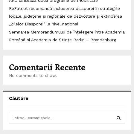
ANC lansează două programe de mobilitate
RePatriot recomandă includerea diasporei în strategiile
locale, județene și regionale de dezvoltare și extinderea
„Zilelor Diasporei” la nivel național
Semnarea Memorandumului de Înțelegere între Academia
Română și Academia de Științe Berlin – Brandenburg
Comentarii Recente
No comments to show.
Căutare
S
e
a
S
r