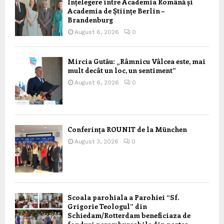
Înțelegere între Academia Română și
Academia de Științe Berlin –
Brandenburg
August 6, 2026
0
Mircia Gutău: „Râmnicu Vâlcea este, mai
mult decât un loc, un sentiment”
August 6, 2026
0
Conferința ROUNIT de la München
August 3, 2026
0
Scoala parohiala a Parohiei “Sf.
Grigorie Teologul” din
Schiedam/Rotterdam beneficiaza de