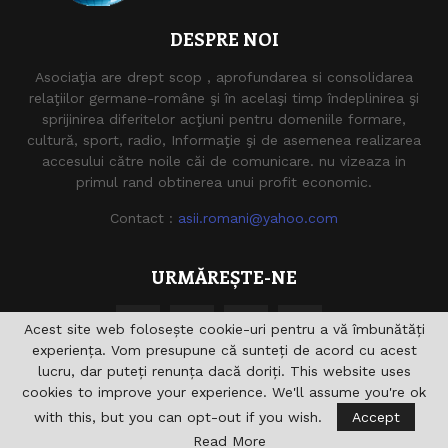
DESPRE NOI
Asociaţia are drept scop , aprofundarea si consolidarea
relaţiilor germane-române şi în acelaşi timp îndeplinirea şi
sprijinirea diferitelor acţiuni pentru domeniile formare,
cultură, sport, radio, Informaţie şi de asemenea realizarea
accesului către noile căi de comunicare. nu vizeaza in
primul rand obtinerea unui profit economic.
Contact :
asii.romani@yahoo.com
URMĂREȘTE-NE
Acest site web folosește cookie-uri pentru a vă îmbunătăți
experiența. Vom presupune că sunteți de acord cu acest
lucru, dar puteți renunța dacă doriți. This website uses
cookies to improve your experience. We'll assume you're ok
with this, but you can opt-out if you wish.
Accept
@2021 - asiiromani.eu. Toate drepturile rezervate.
Read More