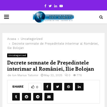
Facebook
Twitter
Linkedin
Youtube
PRIMARY
MENU
Acasa
Uncategorized
Decrete semnate de Președintele interimar al României,
Ilie Bolojan
Uncategorized
Decrete semnate de Președintele
interimar al României, Ilie Bolojan
de
Ion Marius Tatomir
May 22, 2025
0
778
SHARE
0