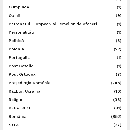
Olimpiade
(1)
Opinii
(9)
Patronatul European al Femeilor de Afaceri
(1)
Personalități
(1)
Politică
(6)
Polonia
(22)
Portugalia
(1)
Post Catolic
(1)
Post Ortodox
(3)
Preşedinţia României
(245)
Război, Ucraina
(16)
Religie
(36)
REPATRIOT
(31)
România
(852)
S.U.A.
(37)