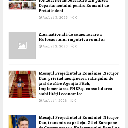
fonduri nerambursabile din partea
Departamentului pentru Romanii de
Pretutindeni
August 3, 2026
0
Ziua națională de comemorare a
Holocaustului împotriva romilor
August 2, 2026
0
Mesajul Președintelui României, Nicușor
Dan, privind menținerea ratingului de
țară de către Agenția Fitch,
implementarea PNRR și consolidarea
stabilității economice
August 1, 2026
0
Mesajul Președintelui României, Nicușor
Dan, transmis cu prilejul Zilei Europene
de Comemorare a Holocaustului Romilor