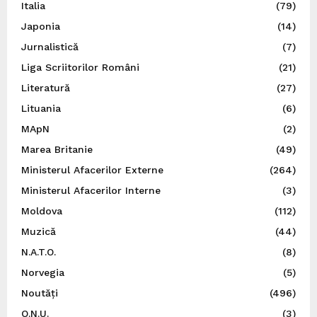
Italia
(79)
Japonia
(14)
Jurnalistică
(7)
Liga Scriitorilor Români
(21)
Literatură
(27)
Lituania
(6)
MApN
(2)
Marea Britanie
(49)
Ministerul Afacerilor Externe
(264)
Ministerul Afacerilor Interne
(3)
Moldova
(112)
Muzică
(44)
N.A.T.O.
(8)
Norvegia
(5)
Noutăți
(496)
O.N.U.
(3)