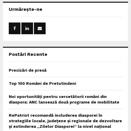
c
E
Urmărește-ne
h
f
A
o
r
R
:
C
Postări Recente
H
Precizări de presă
Top 100 Români de Pretutindeni
Noi oportunități pentru cercetătorii români din
diaspora: ANC lansează două programe de mobilitate
RePatriot recomandă includerea diasporei în
strategiile locale, județene și regionale de dezvoltare
și extinderea „Zilelor Diasporei” la nivel național