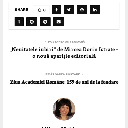
SHARE
0
POSTAREA ANTERIOARĂ
„Neuitatele iubiri” de Mircea Dorin Istrate –
o nouă apariție editorială
URMĂTOAREA POSTARE
𝐙𝐢𝐮𝐚 𝐀𝐜𝐚𝐝𝐞𝐦𝐢𝐞𝐢 𝐑𝐨𝐦â𝐧𝐞: 𝟏𝟓𝟗 𝐝𝐞 𝐚𝐧𝐢 𝐝𝐞 𝐥𝐚 𝐟𝐨𝐧𝐝𝐚𝐫𝐞