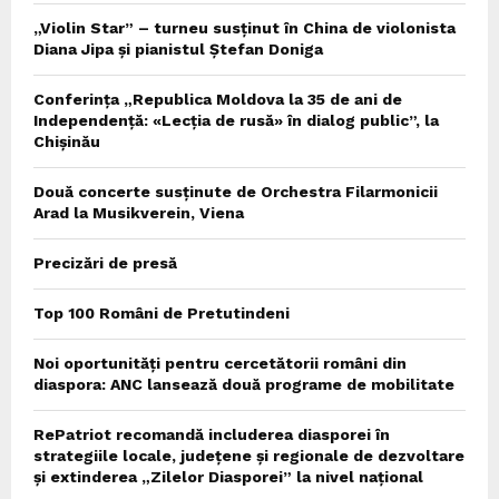
„Violin Star” – turneu susținut în China de violonista
Diana Jipa și pianistul Ștefan Doniga
Conferința „Republica Moldova la 35 de ani de
Independență: «Lecția de rusă» în dialog public”, la
Chișinău
Două concerte susținute de Orchestra Filarmonicii
Arad la Musikverein, Viena
Precizări de presă
Top 100 Români de Pretutindeni
Noi oportunități pentru cercetătorii români din
diaspora: ANC lansează două programe de mobilitate
RePatriot recomandă includerea diasporei în
strategiile locale, județene și regionale de dezvoltare
și extinderea „Zilelor Diasporei” la nivel național