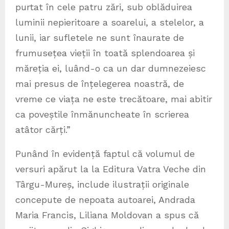
purtat în cele patru zări, sub oblăduirea
luminii nepieritoare a soarelui, a stelelor, a
lunii, iar sufletele ne sunt înaurate de
frumusețea vieții în toată splendoarea și
măreția ei, luând-o ca un dar dumnezeiesc
mai presus de înțelegerea noastră, de
vreme ce viața ne este trecătoare, mai abitir
ca poveștile înmănuncheate în scrierea
atâtor cărți.”
Punând în evidență faptul că volumul de
versuri apărut la la Editura Vatra Veche din
Târgu-Mureș, include ilustrații originale
concepute de nepoata autoarei, Andrada
Maria Francis, Liliana Moldovan a spus că