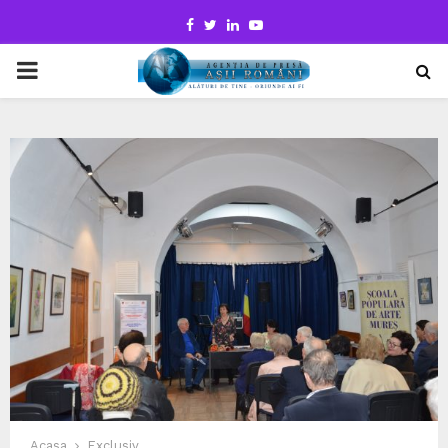
Facebook
Twitter
Linkedin
Youtube
PRIMARY
MENU
Acasa
Exclusiv