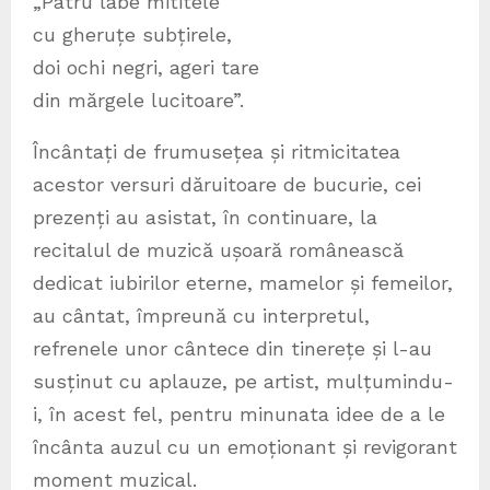
„Patru labe mititele
cu gheruțe subțirele,
doi ochi negri, ageri tare
din mărgele lucitoare”.
Încântați de frumusețea și ritmicitatea
acestor versuri dăruitoare de bucurie, cei
prezenți au asistat, în continuare, la
recitalul de muzică ușoară românească
dedicat iubirilor eterne, mamelor și femeilor,
au cântat, împreună cu interpretul,
refrenele unor cântece din tinerețe și l-au
susținut cu aplauze, pe artist, mulțumindu-
i, în acest fel, pentru minunata idee de a le
încânta auzul cu un emoționant și revigorant
moment muzical.