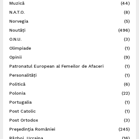
Muzică
(44)
N.A.T.O.
(8)
Norvegia
(5)
Noutăți
(496)
O.N.U.
(3)
Olimpiade
(1)
Opinii
(9)
Patronatul European al Femeilor de Afaceri
(1)
Personalități
(1)
Politică
(6)
Polonia
(22)
Portugalia
(1)
Post Catolic
(1)
Post Ortodox
(3)
Preşedinţia României
(245)
Război, Ucraina
(16)