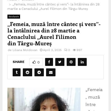
„Femeia, muză între cântec și vers”- la întâlnirea din 28
martie a Cenaclului „Aurel Filimon din Târgu-Mureș
Exclusiv
„Femeia, muză între cântec și vers”-
la întâlnirea din 28 martie a
Cenaclului „Aurel Filimon
din Târgu-Mureș
de
Liliana Moldovan
April 3, 2025
0
997
SHARE
0
„Femeia
, muză
între