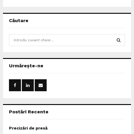
Căutare
S
e
a
S
r
c
E
Urmărește-ne
h
f
A
o
r
R
:
C
Postări Recente
H
Precizări de presă