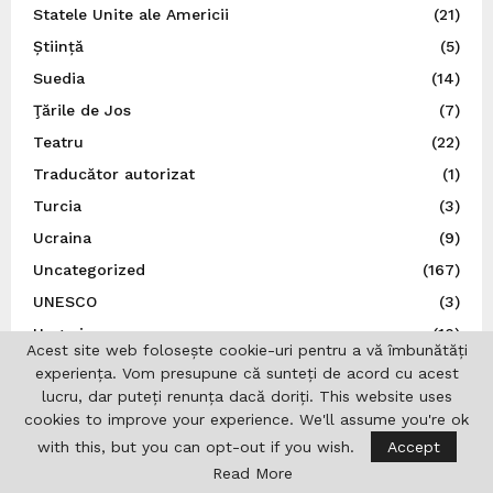
Statele Unite ale Americii
(21)
Știință
(5)
Suedia
(14)
Ţările de Jos
(7)
Teatru
(22)
Traducător autorizat
(1)
Turcia
(3)
Ucraina
(9)
Uncategorized
(167)
UNESCO
(3)
Ungaria
(10)
Acest site web folosește cookie-uri pentru a vă îmbunătăți
Uniunea Europeană
(16)
experiența. Vom presupune că sunteți de acord cu acest
lucru, dar puteți renunța dacă doriți. This website uses
Uniunea Ziariștilor Profesioniști din România
(37)
cookies to improve your experience. We'll assume you're ok
with this, but you can opt-out if you wish.
Accept
Read More