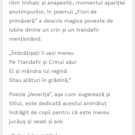
ritm trohaic și anapestic, momentul apariției
anotimpurilor, în poemul „Flori de
primăvară” a descris magica poveste de
iubire dintre un crin și un trandafir
menționând:
„Îmbrățișați îi vezi mereu
Pe Trandafir și Crinul său!
El și mândra lui regină
Stau alături în grădină,”
Poezia „Veverița”, așa cum sugerează și
titlul, este dedicată acestui animăluț
îndrăgit de copii pentru că este mereu
jucăuș și vesel și are: