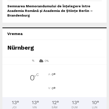
Semnarea Memorandumului de Înțelegere între
Academia Română și Academia de Științe Berlin –
Brandenburg
Vremea
Nürnberg
%
0%
°
C
0
0
°
°
0
13
°
13
°
12
°
13
°
10
°
JOI
VIN
SÂM
DUM
LUN