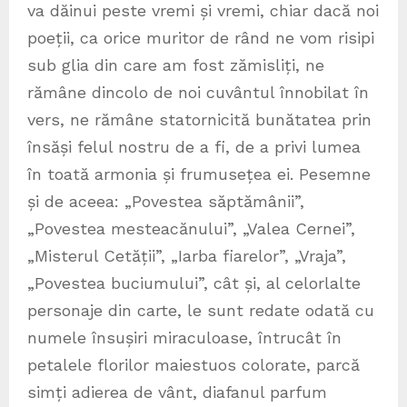
va dăinui peste vremi și vremi, chiar dacă noi
poeții, ca orice muritor de rând ne vom risipi
sub glia din care am fost zămisliți, ne
rămâne dincolo de noi cuvântul înnobilat în
vers, ne rămâne statornicită bunătatea prin
însăși felul nostru de a fi, de a privi lumea
în toată armonia și frumusețea ei. Pesemne
și de aceea: „Povestea săptămânii”,
„Povestea mesteacănului”, „Valea Cernei”,
„Misterul Cetății”, „Iarba fiarelor”, „Vraja”,
„Povestea buciumului”, cât și, al celorlalte
personaje din carte, le sunt redate odată cu
numele însușiri miraculoase, întrucât în
petalele florilor maiestuos colorate, parcă
simți adierea de vânt, diafanul parfum