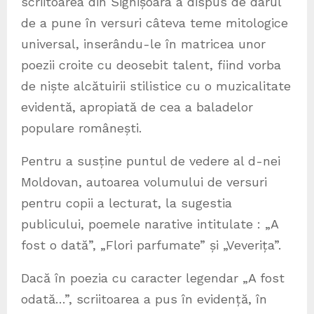
scriitoarea din Sighișoara a dispus de darul
de a pune în versuri câteva teme mitologice
universal, inserându-le în matricea unor
poezii croite cu deosebit talent, fiind vorba
de niște alcătuirii stilistice cu o muzicalitate
evidentă, apropiată de cea a baladelor
populare românești.
Pentru a susține puntul de vedere al d-nei
Moldovan, autoarea volumului de versuri
pentru copii a lecturat, la sugestia
publicului, poemele narative intitulate : „A
fost o dată”, „Flori parfumate” și „Veverița”.
Dacă în poezia cu caracter legendar „A fost
odată…”, scriitoarea a pus în evidență, în