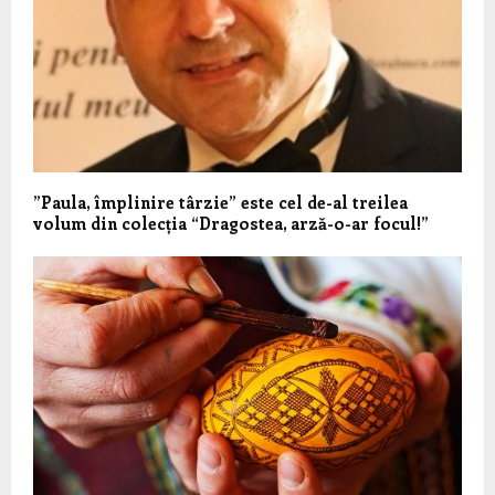
”Paula, împlinire târzie” este cel de-al treilea
volum din colecția “Dragostea, arză-o-ar focul!”