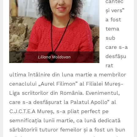
cântec
și vers”
a fost
tema
sub
care s-a
desfășu
Liliana Moldovan
rat
ultima întâlnire din luna martie a membrilor
cenaclului „Aurel Filimon” al Filialei Mureș-
Liga scriitorilor din România. Evenimentul,
care s-a desfășurat la Palatul Apollo” al
C.J.C.T.E.A Mureș, s-a pliat perfect pe
semnificația lunii martie, ca lună dedicată
sărbătoririi tuturor femeilor și a fost un bun