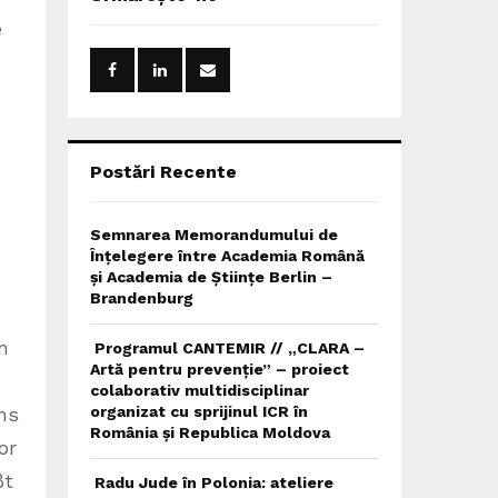
h
e
f
A
o
r
R
:
C
H
Postări Recente
Semnarea Memorandumului de
Înțelegere între Academia Română
și Academia de Științe Berlin –
Brandenburg
n
Programul CANTEMIR // „CLARA –
Artă pentru prevenție” – proiect
colaborativ multidisciplinar
ns
organizat cu sprijinul ICR în
România și Republica Moldova
or
ßt
Radu Jude în Polonia: ateliere