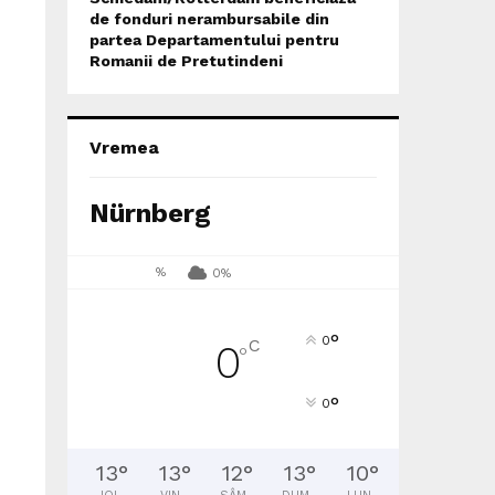
de fonduri nerambursabile din
partea Departamentului pentru
Romanii de Pretutindeni
Vremea
Nürnberg
%
0%
°
0
C
0
°
°
0
13
°
13
°
12
°
13
°
10
°