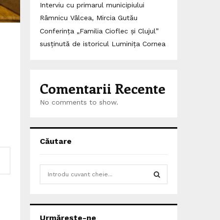
Interviu cu primarul municipiului
Râmnicu Vâlcea, Mircia Gutău
Conferința „Familia Cioflec și Clujul”
susținută de istoricul Luminița Cornea
Comentarii Recente
No comments to show.
Căutare
S
e
a
S
r
c
E
Urmărește-ne