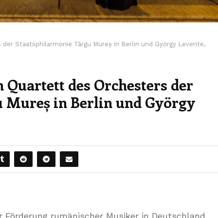
er Staatsphilarmonie Târgu Mureș in Berlin und György Levente,
Quartett des Orchesters der
u Mureș in Berlin und György
r Förderung rumänischer Musiker in Deutschland