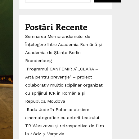
Postări Recente
Semnarea Memorandumului de
Înțelegere între Academia Română și
Academia de Științe Berlin –
Brandenburg
Programul CANTEMIR // „CLARA –
Artă pentru prevenție” – proiect
colaborativ multidisciplinar organizat
cu sprijinul ICR în România și
Republica Moldova
Radu Jude în Polonia: ateliere
cinematografice cu actorii teatrului
TR Warszawa și retrospective de film
la Łódź și Varșovia