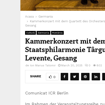
Acasa
Germania
Kammerkonzert mit dem Quartett des Orchesters d
Gesang
Cultură
Germania
România
Kammerkonzert mit dem 
Staatsphilarmonie Târg
Levente, Gesang
de
Ion Marius Tatomir
March 20, 2025
0
802
SHARE
0
Comunicat ICR Berlin
Im Rahmen der Veranstaltungsreihe zu