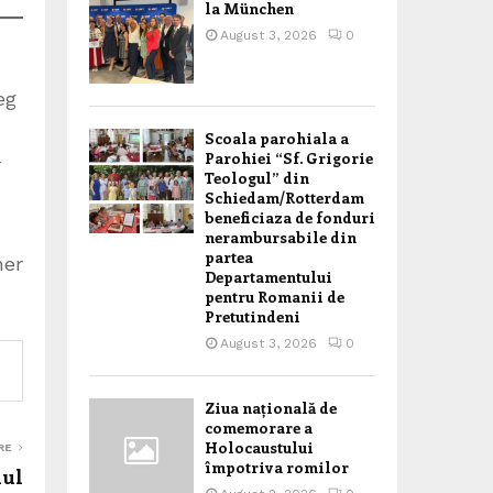
la München
August 3, 2026
0
eg
Scoala parohiala a
Parohiei “Sf. Grigorie
r
Teologul” din
Schiedam/Rotterdam
beneficiaza de fonduri
nerambursabile din
partea
ner
Departamentului
pentru Romanii de
Pretutindeni
August 3, 2026
0
Ziua națională de
comemorare a
Holocaustului
RE
împotriva romilor
iul