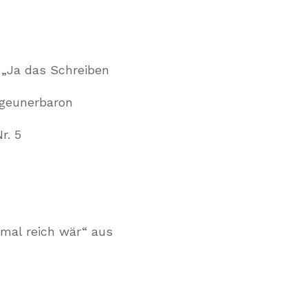
 „Ja das Schreiben
igeunerbaron
r. 5
nmal reich wär“ aus