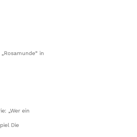
13 „Rosamunde“ in
e: „Wer ein
iel Die