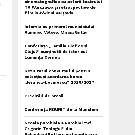
cinematografice cu actorii teatrului
t
TR Warszawa și retrospective de
film la Łódź și Varșovia
Interviu cu primarul municipiului
Râmnicu Vâlcea, Mircia Gutău
Conferința „Familia Cioflec și
Clujul” susținută de istoricul
Luminița Cornea
Rezultatul concursului pentru
selecția și acordarea bursei
„Ierunca-Lovinescu” 2026/2027
Precizări de presă
Conferința ROUNIT de la München
Scoala parohiala a Parohiei “Sf.
Grigorie Teologul” din
Schiedam/Rotterdam beneficiaza