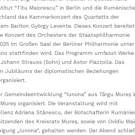
titut “Titu Maiorescu” in Berlin und die Rumänisch
schland das Kammerkonzert des Quartetts der
em Bariton György Levente. Dieses Konzert bereitet
e Konzert des Orchesters der Staatsphilharmonie
025 im Großen Saal der Berliner Philharmonie unter
iano stattfinden wird. Das Programm umfasst Werke
 Johann Strauss (Sohn) und Astor Piazzolla. Das
gen Jubiläums der diplomatischen Beziehungen
ganisiert.
r Gemeindeentwicklung “Iunona” aus Târgu Mureș i
ureș organisiert. Die Veranstaltung wird mit
ellenz Adriana Stănescu, der Botschafterin Rumänie
itzenden des Kreisrats Mureș, sowie von Ovidiu Mai
inigung „Iunona“, gehalten werden. Der Abend schlie