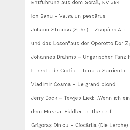
Entführung aus dem Serail, KV 384
Ion Banu – Valsa un pescăruș
Johann Strauss (Sohn) – Zsupàns Arie:
und das Lesen“aus der Operette Der Z
Johannes Brahms – Ungarischer Tanz N
Ernesto de Curtis – Torna a Surriento
Vladimir Cosma – Le grand blond
Jerry Bock – Tewjes Lied: „Wenn ich ei
dem Musical Fiddler on the roof
Grigoraș Dinicu – Ciocârlia (Die Lerche)