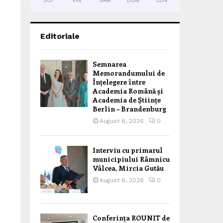
JOI
VIN
SÂM
DUM
LUN
Editoriale
Semnarea
Memorandumului de
Înțelegere între
Academia Română și
Academia de Științe
Berlin – Brandenburg
August 6, 2026
0
Interviu cu primarul
municipiului Râmnicu
Vâlcea, Mircia Gutău
August 6, 2026
0
Conferința ROUNIT de