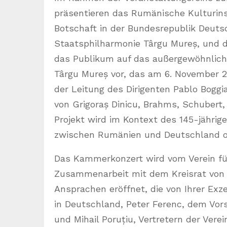
präsentieren das Rumänische Kulturins
Botschaft in der Bundesrepublik Deut
Staatsphilharmonie Târgu Mureș, und d
das Publikum auf das außergewöhnlich
Târgu Mureș vor, das am 6. November 2
der Leitung des Dirigenten Pablo Bogg
von Grigoraș Dinicu, Brahms, Schubert,
Projekt wird im Kontext des 145-jähri
zwischen Rumänien und Deutschland or
Das Kammerkonzert wird vom Verein fü
Zusammenarbeit mit dem Kreisrat von M
Ansprachen eröffnet, die von Ihrer Exz
in Deutschland, Peter Ferenc, dem Vors
und Mihail Poruțiu, Vertretern der Vere