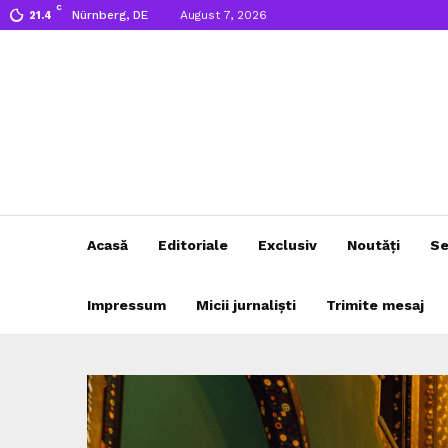
C
Nürnberg, DE
August 7, 2026
21.4
Acasă
Editoriale
Exclusiv
Noutăți
Se
Impressum
Micii jurnaliști
Trimite mesaj