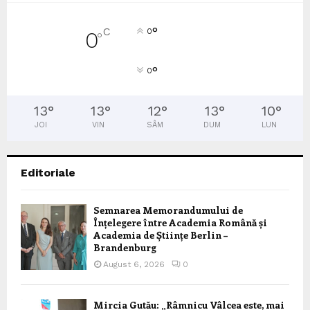
°
C
0
0
°
°
0
13
°
13
°
12
°
13
°
10
°
JOI
VIN
SÂM
DUM
LUN
Editoriale
Semnarea Memorandumului de
Înțelegere între Academia Română și
Academia de Științe Berlin –
Brandenburg
August 6, 2026
0
Mircia Gutău: „Râmnicu Vâlcea este, mai