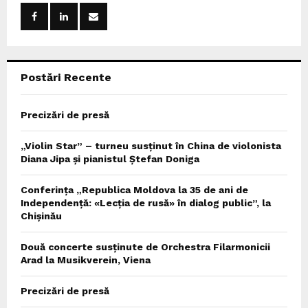
o
r
R
:
C
Postări Recente
H
Precizări de presă
„Violin Star” – turneu susținut în China de violonista
Diana Jipa și pianistul Ștefan Doniga
Conferința „Republica Moldova la 35 de ani de
Independență: «Lecția de rusă» în dialog public”, la
Chișinău
Două concerte susținute de Orchestra Filarmonicii
Arad la Musikverein, Viena
Precizări de presă