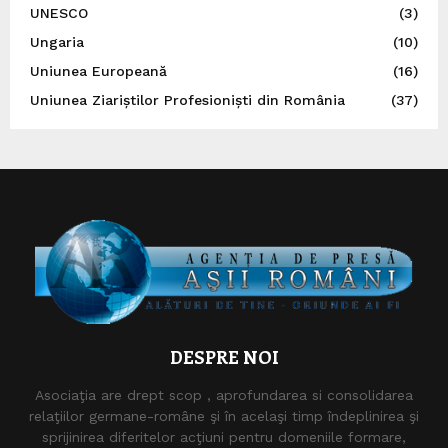
UNESCO
(3)
Ungaria
(10)
Uniunea Europeană
(16)
Uniunea Ziariștilor Profesioniști din România
(37)
DESPRE NOI
Asociaţia are drept scop , aprofundarea si consolidarea
relaţiilor germane-române şi în acelaşi timp îndeplinirea şi
sprijinirea diferitelor acţiuni pentru domeniile formare,