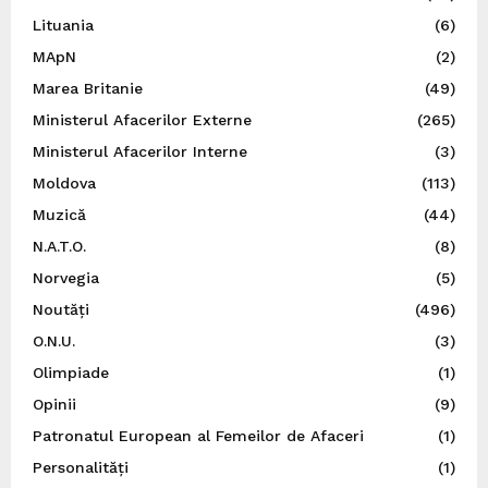
Lituania
(6)
MApN
(2)
Marea Britanie
(49)
Ministerul Afacerilor Externe
(265)
Ministerul Afacerilor Interne
(3)
Moldova
(113)
Muzică
(44)
N.A.T.O.
(8)
Norvegia
(5)
Noutăți
(496)
O.N.U.
(3)
Olimpiade
(1)
Opinii
(9)
Patronatul European al Femeilor de Afaceri
(1)
Personalități
(1)