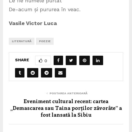
Le fie numele purtat
De-acum și pururea în veac.
Vasile Victor Luca
LITERATURĂ
POEZIE
SHARE
0
POSTAREA ANTERIOARĂ
Eveniment cultural recent: cartea
„Demascarea sau Taina porților zăvorâte” a
fost lansată la Sibiu