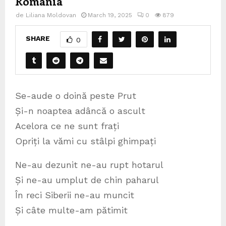
România
de
Liliana Moldovan
March 19, 2025
0
879
SHARE
0
Se-aude o doină peste Prut
Și-n noaptea adâncă o ascult
Acelora ce ne sunt frați
Opriți la vămi cu stâlpi ghimpați
Ne-au dezunit ne-au rupt hotarul
Și ne-au umplut de chin paharul
În reci Siberii ne-au muncit
Și câte multe-am pătimit