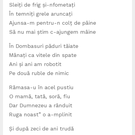
Sleiți de frig și-nfometați
În temniți grele aruncați
Ajunsa-m pentru-n colț de pâine
Să nu mai știm c-ajungem mâine
În Dombasuri păduri tăiate
Mânați ca vitele din spate
Ani și ani am robotit
Pe două ruble de nimic
Rămasa-u în acel pustiu
O mamă, tată, soră, fiu
Dar Dumnezeu a rânduit
Ruga noast” o a-mplinit
Și după zeci de ani trudă