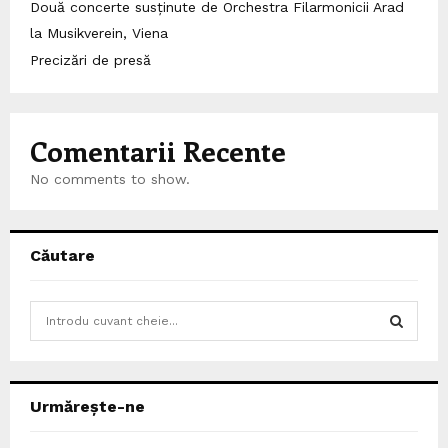
Două concerte susținute de Orchestra Filarmonicii Arad
la Musikverein, Viena
Precizări de presă
Comentarii Recente
No comments to show.
Căutare
S
e
a
S
r
c
E
Urmărește-ne
h
f
A