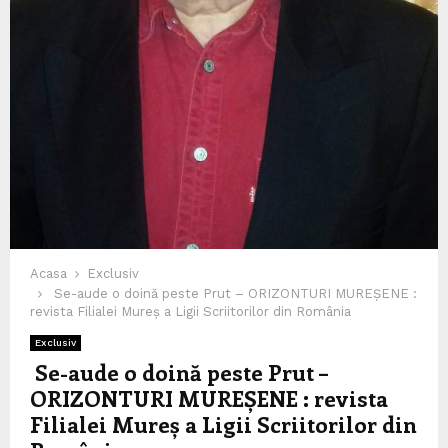
Acasa
Exclusiv
Se-aude o doină peste Prut – ORIZONTURI MUREȘENE :
revista Filialei Mureș a Ligii Scriitorilor din România
Exclusiv
Se-aude o doină peste Prut –
ORIZONTURI MUREȘENE : revista
Filialei Mureș a Ligii Scriitorilor din