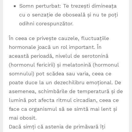
Somn perturbat: Te trezești dimineața
cu o senzație de oboseală și nu te poți
odihni corespunzător.
În ceea ce privește cauzele, fluctuațiile
hormonale joacă un rol important. În
această perioadă, nivelul de serotonină
(hormonul fericirii) și melatonină (hormonul
somnului) pot scădea sau varia, ceea ce
poate duce la un dezechilibru emoțional. De
asemenea, schimbările de temperatură și de
lumină pot afecta ritmul circadian, ceea ce
face ca organismul să se simtă mai lent și
mai obosit.
Dacă simți că astenia de primăvară îți