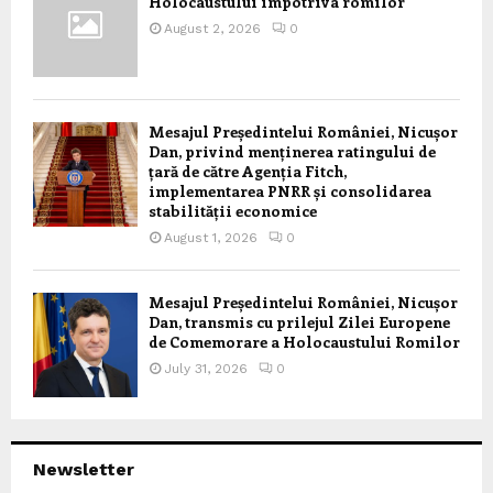
Holocaustului împotriva romilor
August 2, 2026
0
Mesajul Președintelui României, Nicușor
Dan, privind menținerea ratingului de
țară de către Agenția Fitch,
implementarea PNRR și consolidarea
stabilității economice
August 1, 2026
0
Mesajul Președintelui României, Nicușor
Dan, transmis cu prilejul Zilei Europene
de Comemorare a Holocaustului Romilor
July 31, 2026
0
Newsletter