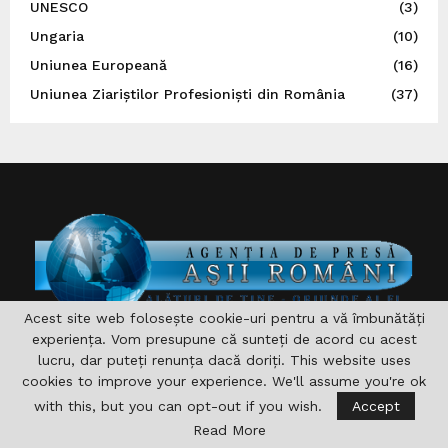
UNESCO
(3)
Ungaria
(10)
Uniunea Europeană
(16)
Uniunea Ziariștilor Profesioniști din România
(37)
Acest site web folosește cookie-uri pentru a vă îmbunătăți
experiența. Vom presupune că sunteți de acord cu acest
DESPRE NOI
lucru, dar puteți renunța dacă doriți. This website uses
cookies to improve your experience. We'll assume you're ok
Asociaţia are drept scop , aprofundarea si consolidarea
with this, but you can opt-out if you wish.
Accept
relaţiilor germane-române şi în acelaşi timp îndeplinirea şi
Read More
sprijinirea diferitelor acţiuni pentru domeniile formare,