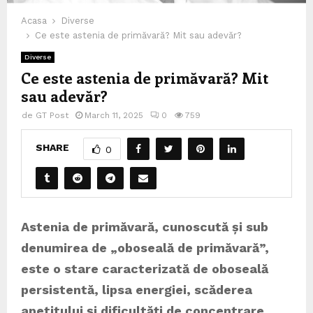
Acasa
Diverse
Ce este astenia de primăvară? Mit sau adevăr?
Diverse
Ce este astenia de primăvară? Mit
sau adevăr?
de
GT Post
March 11, 2025
0
759
SHARE
0
Astenia de primăvară, cunoscută și sub
denumirea de „oboseală de primăvară”,
este o stare caracterizată de oboseală
persistentă, lipsa energiei, scăderea
apetitului și dificultăți de concentrare,