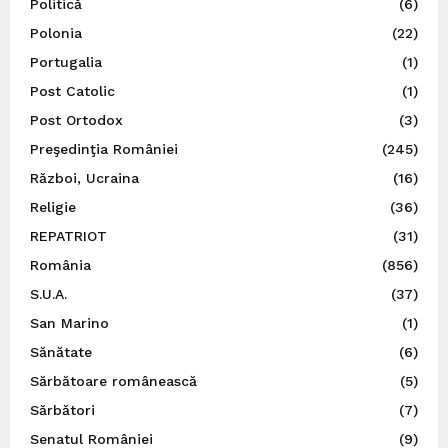
Politică
(6)
Polonia
(22)
Portugalia
(1)
Post Catolic
(1)
Post Ortodox
(3)
Preşedinţia României
(245)
Război, Ucraina
(16)
Religie
(36)
REPATRIOT
(31)
România
(856)
S.U.A.
(37)
San Marino
(1)
Sănătate
(6)
Sărbătoare românească
(5)
Sărbători
(7)
Senatul României
(9)