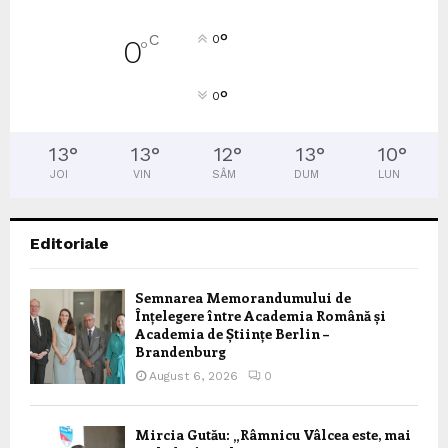
°
C
0
0
°
°
0
13
°
13
°
12
°
13
°
10
°
JOI
VIN
SÂM
DUM
LUN
Editoriale
Semnarea Memorandumului de
Înțelegere între Academia Română și
Academia de Științe Berlin –
Brandenburg
August 6, 2026
0
Mircia Gutău: „Râmnicu Vâlcea este, mai