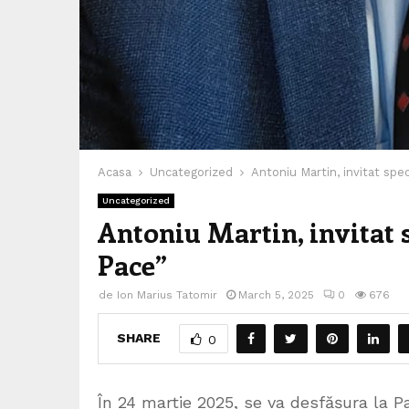
Acasa
Uncategorized
Antoniu Martin, invitat spe
Uncategorized
Antoniu Martin, invitat 
Pace”
de
Ion Marius Tatomir
March 5, 2025
0
676
SHARE
0
În 24 martie 2025, se va desfășura la Pa