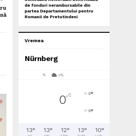
de fonduri nerambursabile din
tru
partea Departamentului pentru
ână
Romanii de Pretutindeni
Vremea
Nürnberg
%
0%
°
0
C
0
°
°
0
13
°
13
°
12
°
13
°
10
°