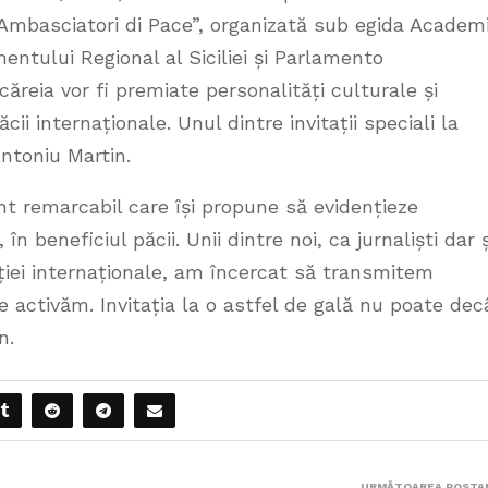
„Ambasciatori di Pace”, organizată sub egida Academi
mentului Regional al Siciliei și Parlamento
căreia vor fi premiate personalități culturale și
cii internaționale. Unul dintre invitații speciali la
Antoniu Martin.
marcabil care își propune să evidențieze
 în beneficiul păcii. Unii dintre noi, ca jurnaliști dar ș
ției internaționale, am încercat să transmitem
re activăm. Invitația la o astfel de gală nu poate dec
n.
URMĂTOAREA POSTA