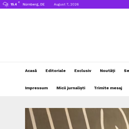
C
Nürnberg, DE
August 7, 2026
15.4
Acasă
Editoriale
Exclusiv
Noutăți
Se
Impressum
Micii jurnaliști
Trimite mesaj