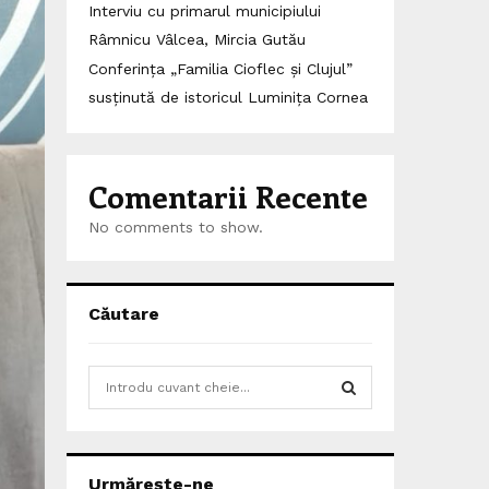
Interviu cu primarul municipiului
Râmnicu Vâlcea, Mircia Gutău
Conferința „Familia Cioflec și Clujul”
susținută de istoricul Luminița Cornea
Comentarii Recente
No comments to show.
Căutare
S
e
a
S
r
c
E
Urmărește-ne