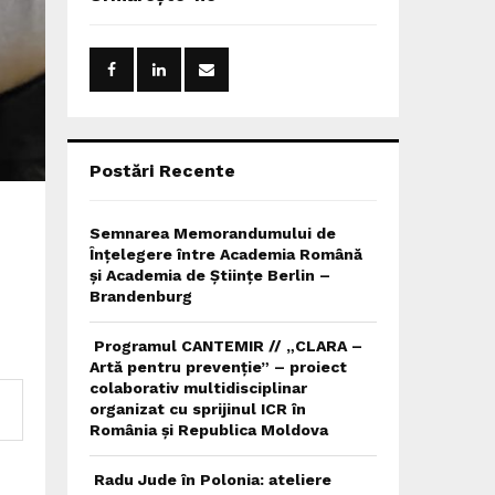
h
f
A
o
r
R
:
C
H
Postări Recente
Semnarea Memorandumului de
Înțelegere între Academia Română
și Academia de Științe Berlin –
Brandenburg
Programul CANTEMIR // „CLARA –
Artă pentru prevenție” – proiect
colaborativ multidisciplinar
organizat cu sprijinul ICR în
România și Republica Moldova
Radu Jude în Polonia: ateliere