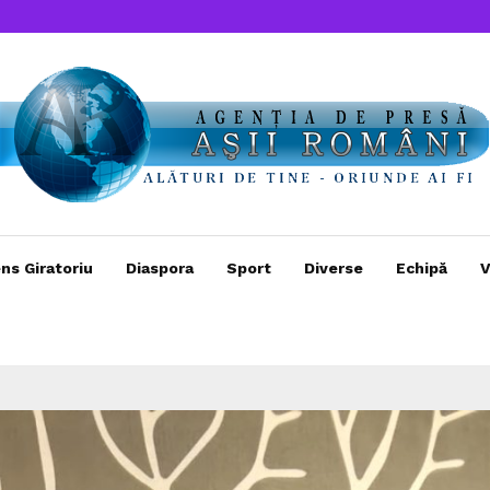
ns Giratoriu
Diaspora
Sport
Diverse
Echipă
V