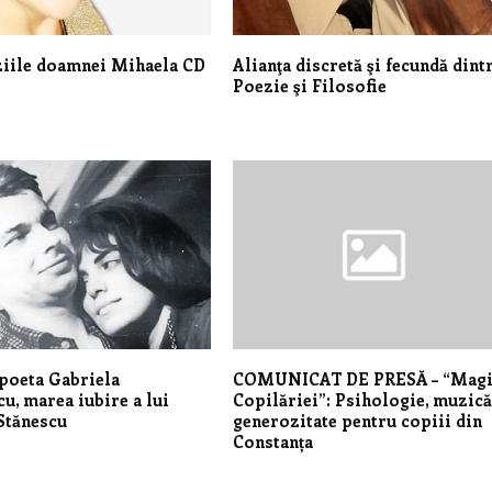
ziile doamnei Mihaela CD
Alianţa discretă şi fecundă dint
Poezie şi Filosofie
poeta Gabriela
COMUNICAT DE PRESĂ – “Mag
u, marea iubire a lui
Copilăriei”: Psihologie, muzică
Stănescu
generozitate pentru copiii din
Constanța