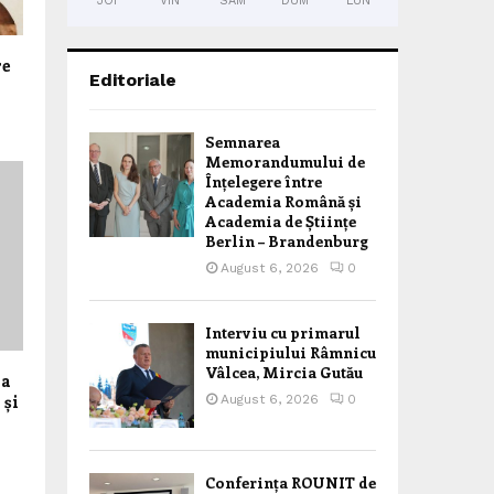
JOI
VIN
SÂM
DUM
LUN
re
Editoriale
Semnarea
Memorandumului de
Înțelegere între
Academia Română și
Academia de Științe
Berlin – Brandenburg
August 6, 2026
0
Interviu cu primarul
municipiului Râmnicu
Vâlcea, Mircia Gutău
ia
 și
August 6, 2026
0
Conferința ROUNIT de