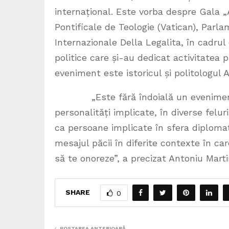
internațional. Este vorba despre Gala 
Pontificale de Teologie (Vatican), Parla
Internazionale Della Legalita, în cadrul 
politice care și-au dedicat activitatea pă
eveniment este istoricul și politologul 
„Este fără îndoială un eveniment re
personalități implicate, în diverse feluri,
ca persoane implicate în sfera diploma
mesajul păcii în diferite contexte în ca
să te onoreze”, a precizat Antoniu Marti
SHARE
0
POSTAREA ANTERIOARĂ