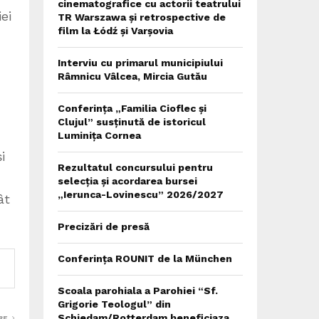
cinematografice cu actorii teatrului
ei
TR Warszawa și retrospective de
film la Łódź și Varșovia
Interviu cu primarul municipiului
Râmnicu Vâlcea, Mircia Gutău
Conferința „Familia Cioflec și
Clujul” susținută de istoricul
Luminița Cornea
i
Rezultatul concursului pentru
selecția și acordarea bursei
„Ierunca-Lovinescu” 2026/2027
ât
Precizări de presă
Conferința ROUNIT de la München
Scoala parohiala a Parohiei “Sf.
Grigorie Teologul” din
Schiedam/Rotterdam beneficiaza
RE