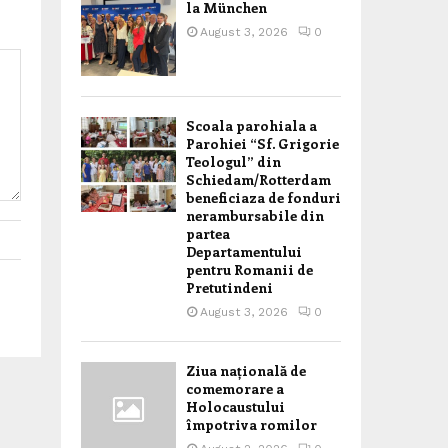
la München
August 3, 2026
0
Scoala parohiala a
Parohiei “Sf. Grigorie
Teologul” din
Schiedam/Rotterdam
beneficiaza de fonduri
nerambursabile din
partea
Departamentului
pentru Romanii de
Pretutindeni
August 3, 2026
0
Ziua națională de
comemorare a
Holocaustului
împotriva romilor