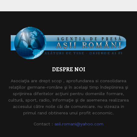
DESPRE NOI
Asociaţia are drept scop , aprofundarea si consolidarea
relaţiilor germane-române şi în acelaşi timp îndeplinirea şi
sprijinirea diferitelor acţiuni pentru domeniile formare,
cultură, sport, radio, Informaţie şi de asemenea realizarea
accesului către noile căi de comunicare. nu vizeaza in
primul rand obtinerea unui profit economic.
Contact :
asii.romani@yahoo.com