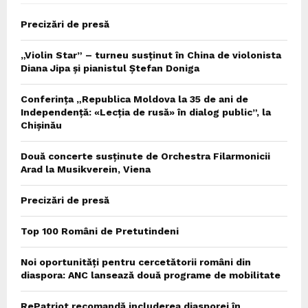
Precizări de presă
„Violin Star” – turneu susținut în China de violonista
Diana Jipa și pianistul Ștefan Doniga
Conferința „Republica Moldova la 35 de ani de
Independență: «Lecția de rusă» în dialog public”, la
Chișinău
Două concerte susținute de Orchestra Filarmonicii
Arad la Musikverein, Viena
Precizări de presă
Top 100 Români de Pretutindeni
Noi oportunități pentru cercetătorii români din
diaspora: ANC lansează două programe de mobilitate
RePatriot recomandă includerea diasporei în