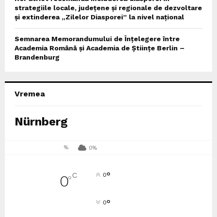
strategiile locale, județene și regionale de dezvoltare
și extinderea „Zilelor Diasporei” la nivel național
Semnarea Memorandumului de Înțelegere între
Academia Română și Academia de Științe Berlin –
Brandenburg
Vremea
Nürnberg
%
0%
°
C
0
0
°
°
0