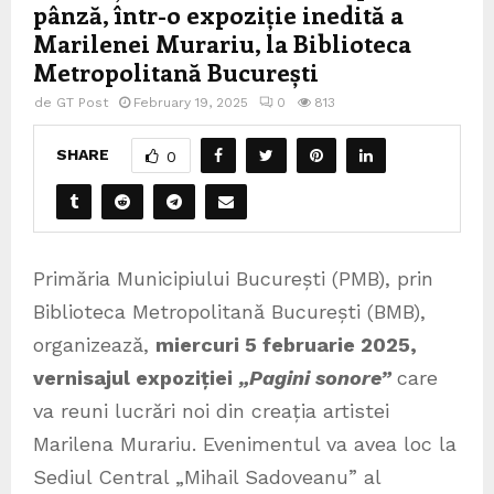
pânză, într-o expoziție inedită a
Marilenei Murariu, la Biblioteca
Metropolitană București
de
GT Post
February 19, 2025
0
813
SHARE
0
Primăria Municipiului București (PMB), prin
Biblioteca Metropolitană București (BMB),
organizează,
miercuri 5 februarie 2025,
vernisajul expoziției
„Pagini sonore”
care
va reuni lucrări noi din creația artistei
Marilena Murariu. Evenimentul va avea loc la
Sediul Central „Mihail Sadoveanu” al