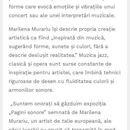
forme care evocă emoțiile și vibrațiile unui
concert sau ale unei interpretări muzicale.
Marilena Murariu își descrie propria creație
artistică ca fiind „inspirată din muzică,
sugerând forme, sunete și culori, fără a
descrie deslușit realitatea.” Muzica jazz,
clasică și opera sunt surse constante de
inspirație pentru artistei, care îmbină tehnici
riguroase de desen cu fluiditatea culorii și
armoniilor sonore.
„Suntem onorați să găzduim expoziția
„Pagini sonore” semnată de Marilena
Murariu, un artist de talie europeană, ale
cărui lucrări au reușit să transmită în mod