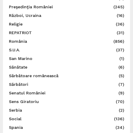
Preşedinţia României
(245)
Război, Ucraina
(16)
Religie
(36)
REPATRIOT
(31)
România
(856)
S.U.A.
(37)
San Marino
(1)
Sănătate
(6)
Sărbătoare românească
(5)
Sărbători
(7)
Senatul României
(9)
Sens Giratoriu
(70)
Serbia
(2)
Social
(136)
Spania
(34)