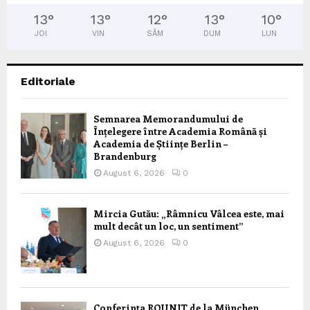
13
°
13
°
12
°
13
°
10
°
JOI
VIN
SÂM
DUM
LUN
Editoriale
Semnarea Memorandumului de
Înțelegere între Academia Română și
Academia de Științe Berlin –
Brandenburg
August 6, 2026
0
Mircia Gutău: „Râmnicu Vâlcea este, mai
mult decât un loc, un sentiment”
August 6, 2026
0
Conferința ROUNIT de la München