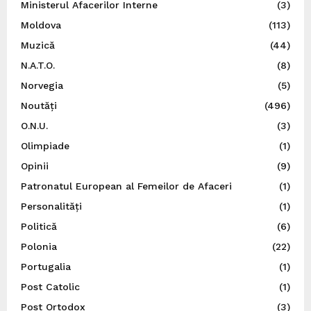
Ministerul Afacerilor Interne
(3)
Moldova
(113)
Muzică
(44)
N.A.T.O.
(8)
Norvegia
(5)
Noutăți
(496)
O.N.U.
(3)
Olimpiade
(1)
Opinii
(9)
Patronatul European al Femeilor de Afaceri
(1)
Personalități
(1)
Politică
(6)
Polonia
(22)
Portugalia
(1)
Post Catolic
(1)
Post Ortodox
(3)