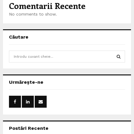
Comentarii Recente
No comments to show.
Căutare
S
e
a
S
r
c
E
Urmărește-ne
h
f
A
o
r
R
:
C
Postări Recente
H