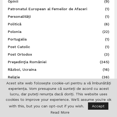
Opinii
(9)
Patronatul European al Femeilor de Afaceri
(1)
Personalități
(1)
Politică
(6)
Polonia
(22)
Portugalia
(1)
Post Catolic
(1)
Post Ortodox
(3)
Preşedinţia României
(245)
Război, Ucraina
(16)
Religie
(36)
Acest site web folosește cookie-uri pentru a vă îmbunătăți
REPATRIOT
(28)
experiența. Vom presupune că sunteți de acord cu acest
România
(851)
lucru, dar puteți renunța dacă doriți. This website uses
cookies to improve your experience. We'll assume you're ok
S.U.A.
(37)
with this, but you can opt-out if you wish.
Accept
San Marino
(1)
Read More
Sănătate
(6)