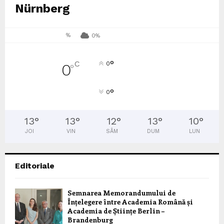
Nürnberg
%
0%
°
C
0
0
°
°
0
13
°
13
°
12
°
13
°
10
°
JOI
VIN
SÂM
DUM
LUN
Editoriale
Semnarea Memorandumului de
Înțelegere între Academia Română și
Academia de Științe Berlin –
Brandenburg