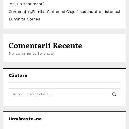
loc, un sentiment”
Conferința „Familia Cioflec și Clujul” susținută de istoricul
Luminița Cornea
Comentarii Recente
No comments to show.
Căutare
S
e
a
S
r
c
E
Urmărește-ne
h
f
A