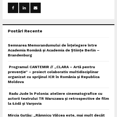
o
r
R
:
C
Postări Recente
H
Semnarea Memorandumului de Înțelegere între
Academia Română și Academia de Științe Berlin –
Brandenburg
Programul CANTEMIR // „CLARA – Artă pentru
prevenție” – proiect colaborativ multidisciplinar
organizat cu sprijinul ICR în România și Republica
Moldova
Radu Jude în Polonia: ateliere cinematografice cu
actorii teatrului TR Warszawa și retrospective de film
la Łódź și Varșovia
Mircia Gutău: „Râmnicu Vâlcea este, mai mult decât