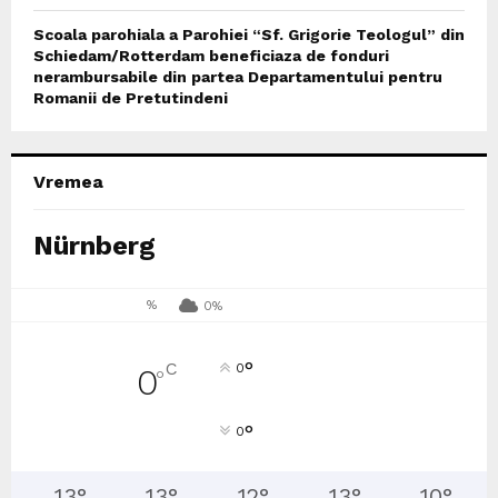
Scoala parohiala a Parohiei “Sf. Grigorie Teologul” din
Schiedam/Rotterdam beneficiaza de fonduri
nerambursabile din partea Departamentului pentru
Romanii de Pretutindeni
Vremea
Nürnberg
%
0%
°
C
0
0
°
°
0
13
°
13
°
12
°
13
°
10
°