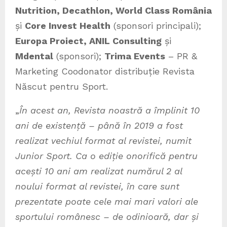
Nutrition, Decathlon, World Class România
și
Core Invest Health
(sponsori principali);
Europa Proiect, ANIL Consulting
și
Mdental
(sponsori);
Trima Events
– PR &
Marketing Coodonator distribuție Revista
Născut pentru Sport.
„
În acest an,
Revista noastr
ă
a împlinit 10
ani de existen
ță
– pân
ă
în 2019 a fost
realizat vechiul format al revistei, numit
Junior Sport. Ca o edi
ț
ie onorific
ă
pentru
ace
ș
ti 10 ani am realizat num
ă
rul 2 al
noului format al revistei, în care sunt
prezentate poate cele mai mari valori ale
sportului românesc – de odinioar
ă
, dar
ș
i