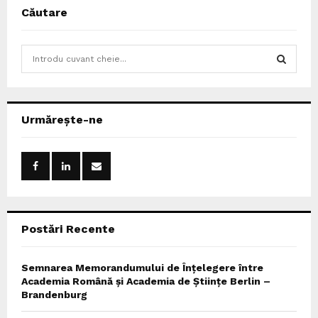
Căutare
S
e
a
S
r
c
E
Urmărește-ne
h
f
A
o
r
R
:
C
Postări Recente
H
Semnarea Memorandumului de Înțelegere între
Academia Română și Academia de Științe Berlin –
Brandenburg