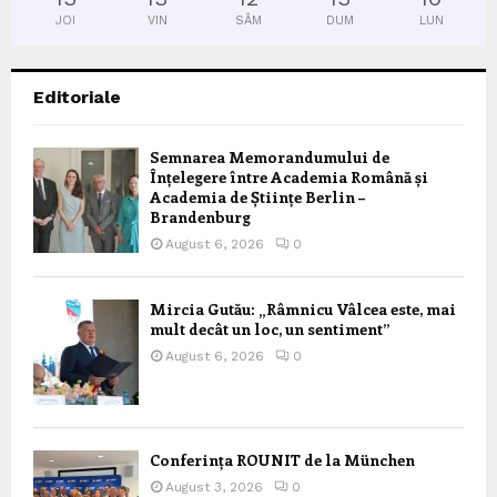
JOI
VIN
SÂM
DUM
LUN
Editoriale
Semnarea Memorandumului de
Înțelegere între Academia Română și
Academia de Științe Berlin –
Brandenburg
August 6, 2026
0
Mircia Gutău: „Râmnicu Vâlcea este, mai
mult decât un loc, un sentiment”
August 6, 2026
0
Conferința ROUNIT de la München
August 3, 2026
0