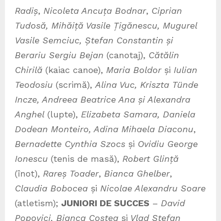
Radiș
,
Nicoleta Ancuța Bodnar
,
Ciprian
Tudosă, Mihăiță Vasile Țigănescu, Mugurel
Vasile Semciuc, Ștefan Constantin
și
Berariu
Sergiu
Bejan
(canotaj),
Cătălin
Chirilă
(kaiac canoe),
Maria Boldor
și
Iulian
Teodosiu
(scrimă),
Alina Vuc, Kriszta Tünde
Incze, Andreea Beatrice Ana și Alexandra
Anghel
(lupte),
Elizabeta Samara,
Daniela
Dodean Monteiro,
Adina Mihaela Diaconu
,
Bernadette Cynthia Szocs
și
Ovidiu George
Ionescu
(tenis de masă),
Robert Glință
(înot),
Rareș Toader
,
Bianca Ghelber
,
Claudia Bobocea
și
Nicolae Alexandru Soare
(atletism);
JUNIORI DE SUCCES
–
David
Popovici, Bianca Costea
și
Vlad Ștefan