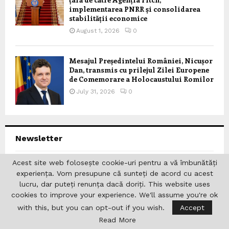
implementarea PNRR și consolidarea
stabilității economice
August 1, 2026
0
Mesajul Președintelui României, Nicușor
Dan, transmis cu prilejul Zilei Europene
de Comemorare a Holocaustului Romilor
July 31, 2026
0
Newsletter
Acest site web folosește cookie-uri pentru a vă îmbunătăți
Abonați-vă la Newsletter pentru articole noi pe blog,
experiența. Vom presupune că sunteți de acord cu acest
sfaturi și fotografii noi. Să rămânem la curent!
lucru, dar puteți renunța dacă doriți. This website uses
cookies to improve your experience. We'll assume you're ok
with this, but you can opt-out if you wish.
Accept
Read More