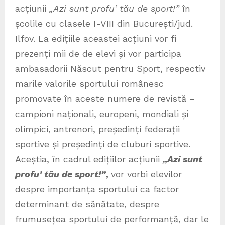
acțiunii
„
Azi sunt profu’ tău de sport!”
în
școlile cu clasele I-VIII din București/jud.
Ilfov. La edițiile aceastei acțiuni vor fi
prezenți mii de de elevi și vor participa
ambasadorii Născut pentru Sport, respectiv
marile valorile sportului românesc
promovate în aceste numere de revistă –
campioni naționali, europeni, mondiali și
olimpici, antrenori, președinți federații
sportive și președinți de cluburi sportive.
Aceștia, în cadrul edițiilor acțiunii
„
Azi sunt
profu’ tău de sport!”
,
vor vorbi elevilor
despre importanța sportului ca factor
determinant de sănătate, despre
frumusețea sportului de performanță, dar le