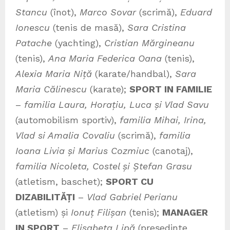
Stancu
(înot),
Marco Sovar
(scrimă),
Eduard
Ionescu
(tenis de masă),
Sara Cristina
Patache
(yachting),
Cristian Mărgineanu
(tenis),
Ana Maria Federica Oana
(tenis),
Alexia Maria Niță
(karate/handbal),
Sara
Maria Călinescu
(karate);
SPORT IN FAMILIE
–
familia Laura, Horațiu, Luca și Vlad Savu
(automobilism sportiv),
familia Mihai, Irina,
Vlad si Amalia Covaliu
(scrimă),
f
amilia
Ioana Livia și Marius Cozmiuc
(canotaj),
f
amilia Nicoleta, Costel și Ștefan Grasu
(atletism, baschet);
SPORT CU
DIZABILITĂȚI
–
Vlad Gabriel Perianu
(atletism) și
Ionuț Filișan
(tenis);
MANAGER
IN SPORT
–
Elisabeta Lipă
(președinte