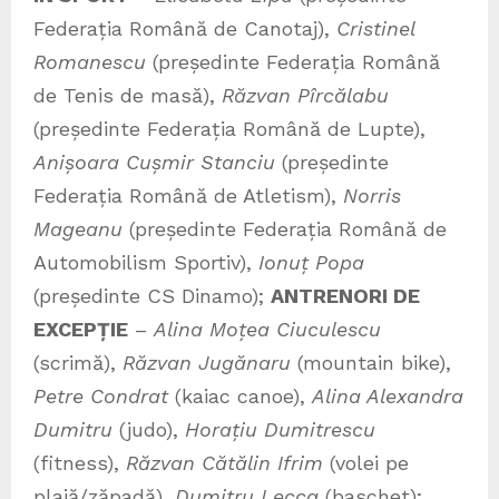
Federația Română de Canotaj),
Cristinel
Romanescu
(președinte Federația Română
de Tenis de masă),
Răzvan Pîrcălabu
(președinte Federația Română de Lupte),
Anișoara Cușmir Stanciu
(președinte
Federația Română de Atletism),
Norris
Mageanu
(președinte Federația Română de
Automobilism Sportiv),
Ionuț Popa
(președinte CS Dinamo);
ANTRENORI DE
EXCEPȚIE
–
Alina Moțea Ciuculescu
(scrimă),
Răzvan Jugănaru
(mountain bike),
Petre Condrat
(kaiac canoe),
Alina Alexandra
Dumitru
(judo),
Horațiu Dumitrescu
(fitness),
Răzvan Cătălin Ifrim
(volei pe
plajă/zăpadă),
Dumitru Lecca
(baschet);