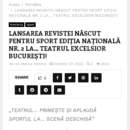
Acasa
România
LANSAREA REVISTEI NĂSCUT PENTRU SPORT EDIȚIA
NAȚIONALĂ NR. 2 LA… TEATRUL EXCELSIOR BUCUREȘTI!
România
Sport
LANSAREA REVISTEI NĂSCUT
PENTRU SPORT EDIȚIA NAȚIONALĂ
NR. 2 LA… TEATRUL EXCELSIOR
BUCUREȘTI!
de
Ion Marius Tatomir
October 27, 2022
0
2820
SHARE
0
„
TEATRUL… PRIMEȘTE ȘI APLAUDĂ
SPORTUL LA… SCENĂ DESCHISĂ”