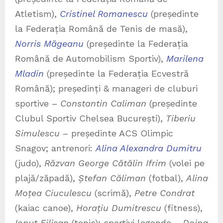
Atletism),
Cristinel Romanescu
(președinte
la Federația Română de Tenis de masă),
Norris Măgeanu
(președinte la Federația
Română de Automobilism Sportiv),
Marilena
Mladin
(președinte la Federația Ecvestră
Română); președinți & manageri de cluburi
sportive –
Constantin Caliman
(președinte
Clubul Sportiv Chelsea București),
Tiberiu
Simulescu
– președinte ACS Olimpic
Snagov; antrenori:
Alina Alexandra Dumitru
(judo),
Răzvan George Cătălin Ifrim
(volei pe
plajă/zăpadă),
Ștefan Căliman
(fotbal),
Alina
Moțea Ciuculescu
(scrimă),
Petre Condrat
(kaiac canoe),
Horațiu Dumitrescu
(fitness),
Ionu
ț Filișan
(tenis); sportivi legende –
Doina