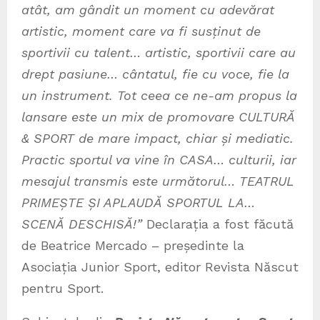
atât, am gândit un moment cu adev
ă
rat
artistic, moment care va fi sus
ț
inut de
sportivii cu talent… artistic, sportivii care au
drept pasiune… cântatul, fie cu voce, fie la
un instrument. Tot ceea ce ne-am propus la
lansare este un mix de promovare CULTUR
Ă
& SPORT de mare impact, chiar
ș
i mediatic.
Practic sportul va vine în CASA… culturii, iar
mesajul transmis este următorul… TEATRUL
PRIME
Ș
TE
Ș
I APLAUD
Ă
SPORTUL LA…
SCEN
Ă
DESCHIS
Ă
!
”
Declarația a fost făcută
de Beatrice Mercado – președinte la
Asociația Junior Sport, editor Revista Născut
pentru Sport.