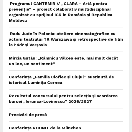
Programul CANTEMIR // „CLARA – Artă pentru
prevenție” – proiect colaborativ multidisciplinar
organizat cu sprijinul ICR în România și Republica
Moldova
Radu Jude în Polonia: ateliere cinematografice cu
actorii teatrului TR Warszawa și retrospective de film
la Łódź și Varșovia
Mircia Gutău: „Râmnicu Vâlcea este, mai mult decât
un loc, un sentiment”
Conferința „Familia Cioflec și Clujul” susținută de
istoricul Luminița Cornea
Rezultatul concursului pentru selecția și acordarea
bursei „Ierunca-Lovinescu” 2026/2027
Precizări de presă
Conferința ROUNIT de la München