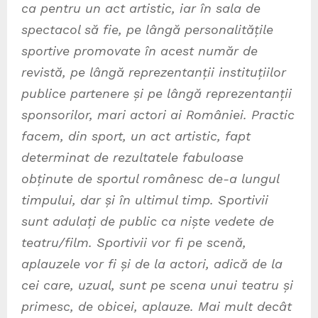
ca pentru un act artistic, iar în sala de
spectacol s
ă
fie, pe lâng
ă
personalit
ăț
ile
sportive promovate în acest num
ă
r de
revist
ă
, pe lâng
ă
reprezentan
ț
ii institu
ț
iilor
publice partenere
ș
i pe lâng
ă
reprezentan
ț
ii
sponsorilor, mari actori ai României. Practic
facem, din sport, un act artistic, fapt
determinat de rezultatele fabuloase
obținute de sportul românesc de-a lungul
timpului, dar și în ultimul timp. Sportivii
sunt adula
ț
i de public ca ni
ș
te vedete de
teatru/film. Sportivii vor fi pe scen
ă
,
aplauzele vor fi și de la actori, adică de la
cei care, uzual, sunt pe scena unui teatru
ș
i
primesc, de obicei, aplauze. Mai mult decât