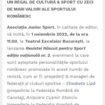
UN REGAL DE CULTUR
Ă & SPORT CU ZECI
DE MARI VALORI ALE SPORTULUI
ROMÂNESC
Asociația Junior Sport
, în calitate de editor,
vă invită, în
1 noiembrie 2022, de la ora
11.00
, la
Teatrul Excelsior București
, la
lansarea
Revistei Născut pentru Sport
ediția națională nr. 2
, eveniment la care
sunt așteptate personalitățile sportului
românesc promovate în acest număr de
revistă, cum ar fi: președinți & manageri de
federații și cluburi sportive –
Elisabeta Lipă
(președinte la Federația Română de
Canotaj),
Anișoara Cușmir Stanciu
(președinte la Federația Română de