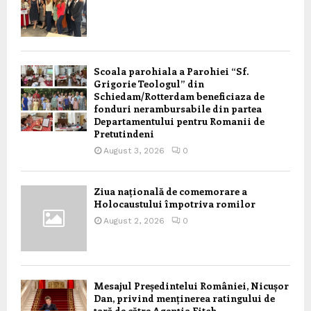
Scoala parohiala a Parohiei “Sf.
Grigorie Teologul” din
Schiedam/Rotterdam beneficiaza de
fonduri nerambursabile din partea
Departamentului pentru Romanii de
Pretutindeni
August 3, 2026
0
Ziua națională de comemorare a
Holocaustului împotriva romilor
August 2, 2026
0
Mesajul Președintelui României, Nicușor
Dan, privind menținerea ratingului de
țară de către Agenția Fitch,