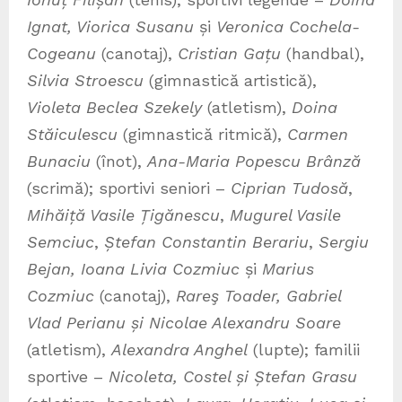
Ignat, Viorica Susanu
și
Veronica Cochela-
Cogeanu
(canotaj),
Cristian Gațu
(handbal),
Silvia Stroescu
(gimnastică artistică),
Violeta Beclea Szekely
(atletism),
Doina
Stăiculescu
(gimnastică ritmică),
Carmen
Bunaciu
(înot),
Ana-Maria Popescu Brânză
(scrimă); sportivi seniori –
Ciprian Tudosă
,
Mihăiță Vasile Țigănescu
,
Mugurel Vasile
Semciuc
,
Ștefan Constantin Berariu
,
Sergiu
Bejan, Ioana Livia Cozmiuc
și
Marius
Cozmiuc
(canotaj),
Rareş Toader, Gabriel
Vlad Perianu și Nicolae Alexandru Soare
(atletism),
Alexandra Anghel
(lupte); familii
sportive –
Nicoleta, Costel și Ștefan Grasu