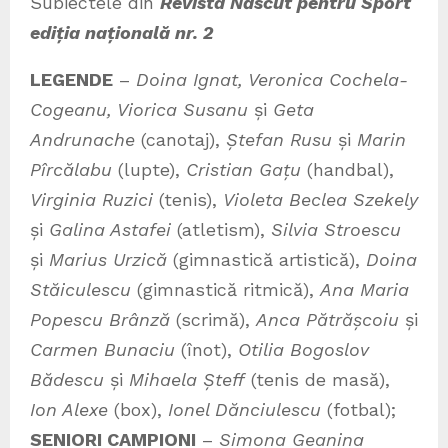
Subiectele din
Revista Născut pentru Sport
ediția națională nr. 2
LEGENDE
–
Doina Ignat,
Veronica Cochela-
Cogeanu
, Viorica Susanu
și
Geta
Andrunache
(canotaj),
Ștefan Rusu
și
Marin
Pîrcălabu
(lupte),
Cristian Gațu
(handbal),
Virginia Ruzici
(tenis),
Violeta Beclea Szekely
și
Galina Astafei
(atletism),
Silvia Stroescu
și
Marius Urzică
(gimnastică artistică),
Doina
Stăiculescu
(gimnastică ritmică),
Ana Maria
Popescu Brânză
(scrimă),
Anca Pătrășcoiu
și
Carmen Bunaciu
(înot),
Otilia Bogoslov
Bădescu
și
Mihaela Șteff
(tenis de masă),
Ion Alexe
(box),
Ionel Dănciulescu
(fotbal);
SENIORI CAMPIONI
–
Simona Geanina