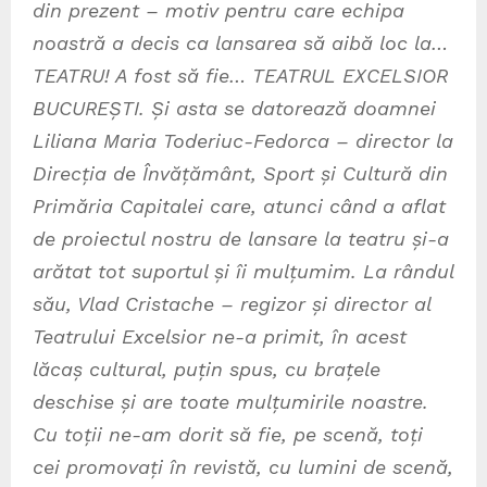
din prezent – motiv pentru care echipa
noastr
ă
a decis ca lansarea s
ă
aib
ă
loc la…
TEATRU! A fost s
ă
fie… TEATRUL EXCELSIOR
BUCURE
Ș
TI.
Ș
i asta se datoreaz
ă
doamnei
Liliana Maria Toderiuc-Fedorca – director la
Direc
ț
ia de Înv
ăță
mânt, Sport
ș
i Cultur
ă
din
Prim
ă
ria Capitalei care, atunci când a aflat
de proiectul nostru de lansare la teatru
ș
i-a
ar
ă
tat tot suportul
ș
i îi mul
ț
umim. La rândul
s
ă
u, Vlad Cristache – regizor
ș
i director al
Teatrului Excelsior ne-a primit, în acest
l
ă
ca
ș
cultural, pu
ț
in spus, cu bra
ț
ele
deschise
ș
i are toate mul
ț
umirile noastre.
Cu to
ț
ii ne-am dorit s
ă
fie, pe scen
ă
, to
ț
i
cei promova
ț
i în revist
ă
, cu lumini de scen
ă
,