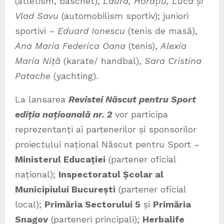
(atletism, baschet),
Laura, Horațiu, Luca și
Vlad Savu
(automobilism sportiv); juniori
sportivi –
Eduard Ionescu
(tenis de masă),
Ana Maria Federica Oana
(tenis),
Alexia
Maria Niță
(karate/ handbal),
Sara Cristina
Patache
(yachting).
La lansarea
Revistei Născut pentru Sport
ediția națioanală nr. 2
vor participa
reprezentanți ai partenerilor și sponsorilor
proiectului național Născut pentru Sport –
Ministerul Educației
(partener oficial
național);
Inspectoratul Școlar al
Municipiului București
(partener oficial
local);
Primăria Sectorului 5
și
Primăria
Snagov
(parteneri principali);
Herbalife