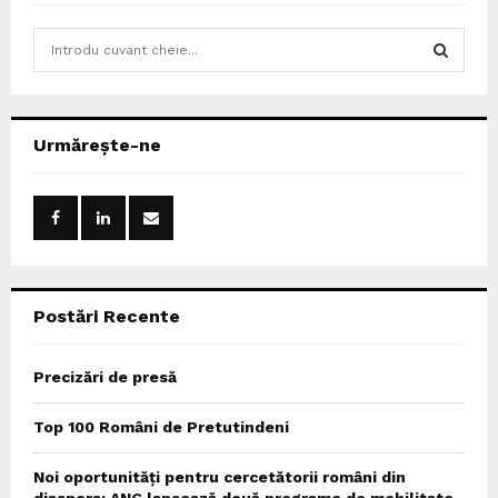
S
e
a
S
r
c
E
Urmărește-ne
h
f
A
o
r
R
:
C
Postări Recente
H
Precizări de presă
Top 100 Români de Pretutindeni
Noi oportunități pentru cercetătorii români din
diaspora: ANC lansează două programe de mobilitate