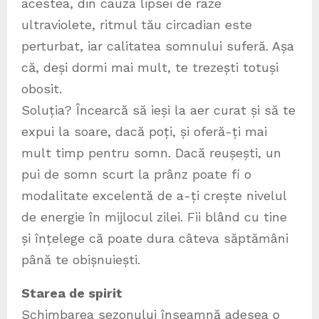
acestea, din cauza lipsei de raze
ultraviolete, ritmul tău circadian este
perturbat, iar calitatea somnului suferă. Așa
că, deși dormi mai mult, te trezești totuși
obosit.
Soluția? Încearcă să ieși la aer curat și să te
expui la soare, dacă poți, și oferă-ți mai
mult timp pentru somn. Dacă reușești, un
pui de somn scurt la prânz poate fi o
modalitate excelentă de a-ți crește nivelul
de energie în mijlocul zilei. Fii blând cu tine
și înțelege că poate dura câteva săptămâni
până te obișnuiești.
Starea de spirit
Schimbarea sezonului înseamnă adesea o