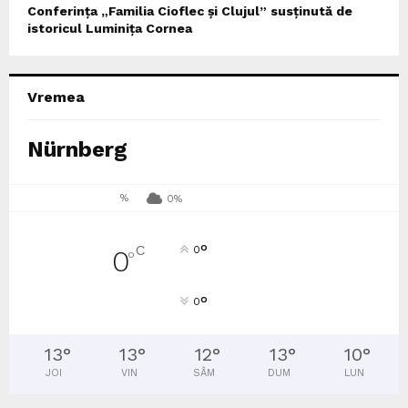
Conferința „Familia Cioflec și Clujul” susținută de
istoricul Luminița Cornea
Vremea
Nürnberg
%
0%
°
C
0
0
°
°
0
13
°
13
°
12
°
13
°
10
°
JOI
VIN
SÂM
DUM
LUN