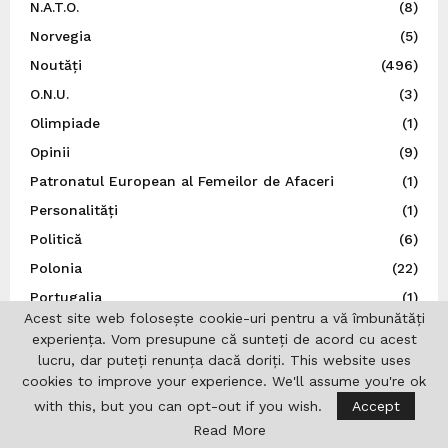
N.A.T.O.
(8)
Norvegia
(5)
Noutăți
(496)
O.N.U.
(3)
Olimpiade
(1)
Opinii
(9)
Patronatul European al Femeilor de Afaceri
(1)
Personalități
(1)
Politică
(6)
Polonia
(22)
Portugalia
(1)
Acest site web folosește cookie-uri pentru a vă îmbunătăți
Post Catolic
(1)
experiența. Vom presupune că sunteți de acord cu acest
Post Ortodox
(3)
lucru, dar puteți renunța dacă doriți. This website uses
cookies to improve your experience. We'll assume you're ok
Preşedinţia României
(245)
with this, but you can opt-out if you wish.
Accept
Război, Ucraina
(16)
Read More
Religie
(36)