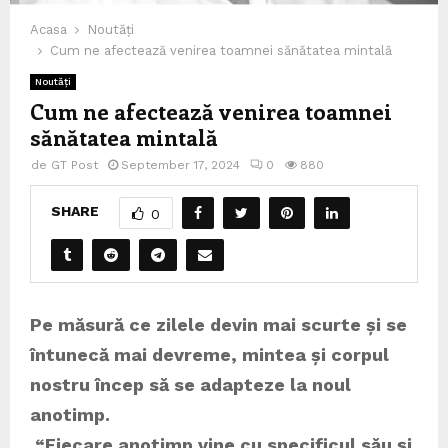
Acasa
Noutăți
Cum ne afectează venirea toamnei sănătatea mintală
Noutăți
Cum ne afectează venirea toamnei
sănătatea mintală
de
GT Post
September 17, 2024
0
880
SHARE
0
Pe măsură ce zilele devin mai scurte și se
întunecă mai devreme, mintea și corpul
nostru încep să se adapteze la noul
anotimp.
“Fiecare anotimp vine cu specificul său și,