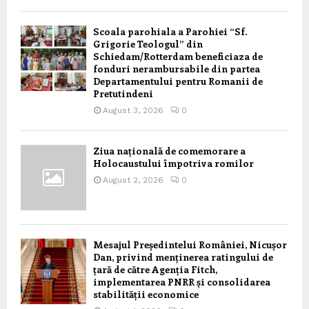
Scoala parohiala a Parohiei “Sf.
Grigorie Teologul” din
Schiedam/Rotterdam beneficiaza de
fonduri nerambursabile din partea
Departamentului pentru Romanii de
Pretutindeni
August 3, 2026
0
Ziua națională de comemorare a
Holocaustului împotriva romilor
August 2, 2026
0
Mesajul Președintelui României, Nicușor
Dan, privind menținerea ratingului de
țară de către Agenția Fitch,
implementarea PNRR și consolidarea
stabilității economice