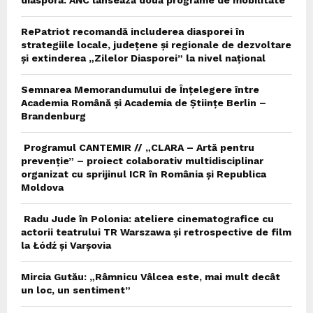
RePatriot recomandă includerea diasporei în
strategiile locale, județene și regionale de dezvoltare
și extinderea „Zilelor Diasporei” la nivel național
Semnarea Memorandumului de Înțelegere între
Academia Română și Academia de Științe Berlin –
Brandenburg
Programul CANTEMIR // „CLARA – Artă pentru
prevenție” – proiect colaborativ multidisciplinar
organizat cu sprijinul ICR în România și Republica
Moldova
Radu Jude în Polonia: ateliere cinematografice cu
actorii teatrului TR Warszawa și retrospective de film
la Łódź și Varșovia
Mircia Gutău: „Râmnicu Vâlcea este, mai mult decât
un loc, un sentiment”