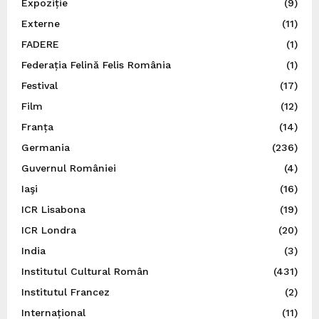
Expoziție
(9)
Externe
(11)
FADERE
(1)
Federația Felină Felis România
(1)
Festival
(17)
Film
(12)
Franța
(14)
Germania
(236)
Guvernul României
(4)
Iaşi
(16)
ICR Lisabona
(19)
ICR Londra
(20)
India
(3)
Institutul Cultural Român
(431)
Institutul Francez
(2)
Internațional
(11)