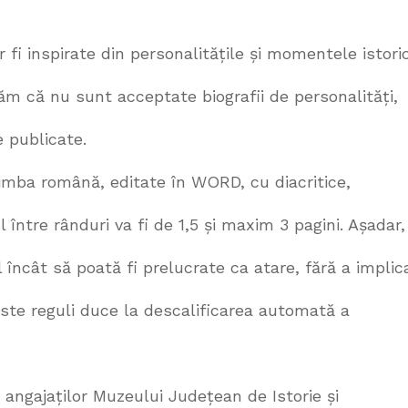
or fi inspirate din personalitățile și momentele istori
m că nu sunt acceptate biografii de personalități,
e publicate.
 limba română, editate în WORD, cu diacritice,
între rânduri va fi de 1,5 și maxim 3 pagini. Așadar,
 încât să poată fi prelucrate ca atare, fără a implic
ste reguli duce la descalificarea automată a
i angajaților Muzeului Județean de Istorie și