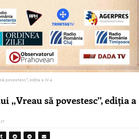
ă povestesc’’, ediția a IV-a
 ,,Vreau să povestesc’’, ediția a
137