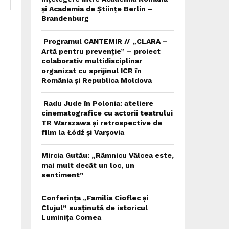
și Academia de Științe Berlin –
Brandenburg
Programul CANTEMIR // „CLARA –
Artă pentru prevenție” – proiect
colaborativ multidisciplinar
organizat cu sprijinul ICR în
România și Republica Moldova
Radu Jude în Polonia: ateliere
cinematografice cu actorii teatrului
TR Warszawa și retrospective de
film la Łódź și Varșovia
Mircia Gutău: „Râmnicu Vâlcea este,
mai mult decât un loc, un
sentiment”
Conferința „Familia Cioflec și
Clujul” susținută de istoricul
Luminița Cornea