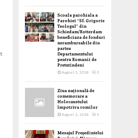
Scoala parohiala a
Parohiei “Sf. Grigorie
Teologul” din
Schiedam/Rotterdam
beneficiaza de fonduri
nerambursabile din
partea
t
Departamentului
pentru Romanii de
Pretutindeni
August 3, 2026
0
Ziua națională de
comemorare a
Holocaustului
împotriva romilor
August 2, 2026
0
Mesajul Președintelui