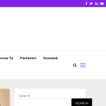
Facebook
Twitter
Linke
Y
ocea Ta
Parteneri
Donează
Search
SEARCH