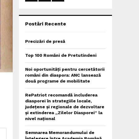
:
C
H
Postări Recente
Precizări de presă
Top 100 Români de Pretutindeni
Noi oportunități pentru cercetătorii
români din diaspora: ANC lansează
două programe de mobilitate
RePatriot recomandă includerea
diasporei în strategiile locale,
județene și regionale de dezvoltare
și extinderea „Zilelor Diasporei” la
nivel național
Semnarea Memorandumului de
Înțelegere între Academia Română