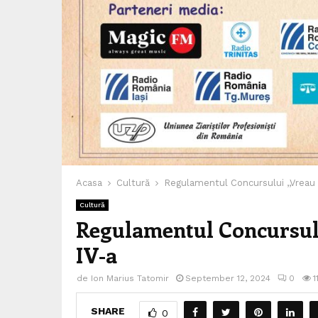
Acasa
Cultură
Regulamentul Concursului ,,Vreau s
Cultură
Regulamentul Concursului
IV-a
de
Ion Marius Tatomir
September 12, 2024
0
1
SHARE
0