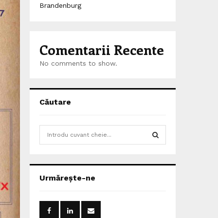
Brandenburg
Comentarii Recente
No comments to show.
Căutare
S
e
a
S
r
c
E
Urmărește-ne
h
f
A
o
r
R