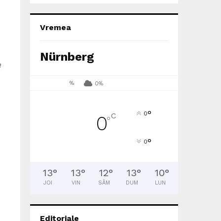
Vremea
Nürnberg
e
%
0%
°
0
C
0
°
°
0
13
°
13
°
12
°
13
°
10
°
JOI
VIN
SÂM
DUM
LUN
Editoriale