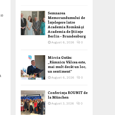
Semnarea
ce
Memorandumului de
Înțelegere între
Academia Română și
Academia de Științe
Berlin – Brandenburg
August 6, 2026
0
Mircia Gutău:
„Râmnicu Vâlcea este,
mai mult decât un loc,
un sentiment”
a
August 6, 2026
0
Conferința ROUNIT de
la München
August 3, 2026
0