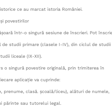
istorice ce au marcat istoria României.
 și povestirilor
ășoară într-o singură sesiune de înscrieri. Pot înscri
l de studii primare (clasele I-IV), din ciclul de studii
udii liceale (IX-XII).
rs o singură povestire originală, prin trimiterea în
Fiecare aplicație va cuprinde:
e, prenume, clasă. școală/liceu), alături de numele,
 părinte sau tutorelui legal.