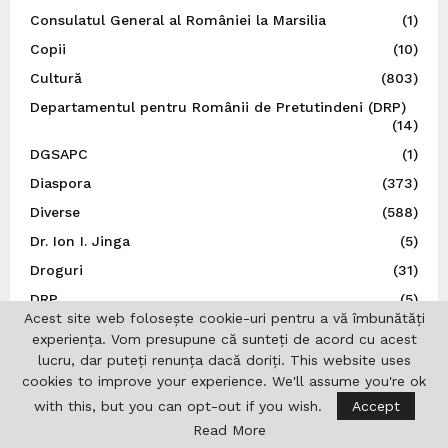
Consulatul General al României la Marsilia
(1)
Copii
(10)
Cultură
(803)
Departamentul pentru Românii de Pretutindeni (DRP)
(14)
DGSAPC
(1)
Diaspora
(373)
Diverse
(588)
Dr. Ion I. Jinga
(5)
Droguri
(31)
DRP
(5)
Acest site web folosește cookie-uri pentru a vă îmbunătăți
Editoriale
(24)
experiența. Vom presupune că sunteți de acord cu acest
Educație
(31)
lucru, dar puteți renunța dacă doriți. This website uses
cookies to improve your experience. We'll assume you're ok
Esențial
(7)
with this, but you can opt-out if you wish.
Accept
EUROfonduri
(2)
Read More
Evenimente
(160)