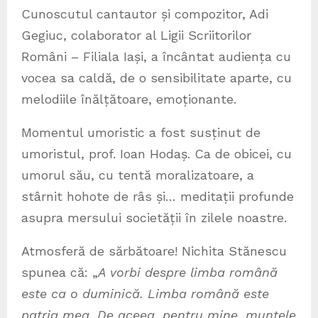
Cunoscutul cantautor și compozitor, Adi
Gegiuc, colaborator al Ligii Scriitorilor
Români – Filiala Iași, a încântat audiența cu
vocea sa caldă, de o sensibilitate aparte, cu
melodiile înălțătoare, emoționante.
Momentul umoristic a fost susținut de
umoristul, prof. Ioan Hodaș. Ca de obicei, cu
umorul său, cu tentă moralizatoare, a
stârnit hohote de râs și… meditații profunde
asupra mersului societății în zilele noastre.
Atmosferă de sărbătoare! Nichita Stănescu
spunea că: „
A vorbi despre limba română
este ca o duminică. Limba română este
patria mea. De aceea, pentru mine, muntele