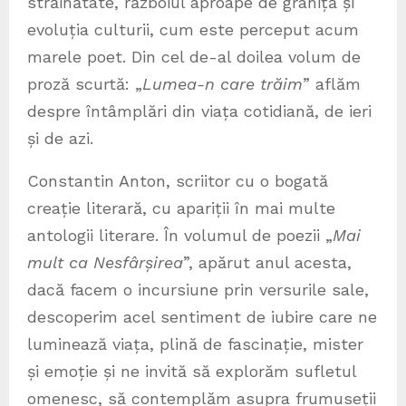
străinătate, războiul aproape de graniță și
evoluția culturii, cum este perceput acum
marele poet. Din cel de-al doilea volum de
proză scurtă: „
Lumea-n care trăim
” aflăm
despre întâmplări din viața cotidiană, de ieri
și de azi.
Constantin Anton, scriitor cu o bogată
creație literară, cu apariții în mai multe
antologii literare. În volumul de poezii „
Mai
mult ca Nesfârșirea
”, apărut anul acesta,
dacă facem o incursiune prin versurile sale,
descoperim acel sentiment de iubire care ne
luminează viața, plină de fascinație, mister
și emoție și ne invită să explorăm sufletul
omenesc, să contemplăm asupra frumuseții