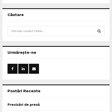
Căutare
S
e
a
S
r
c
E
Urmărește-ne
h
f
A
o
r
R
:
C
Postări Recente
H
Precizări de presă