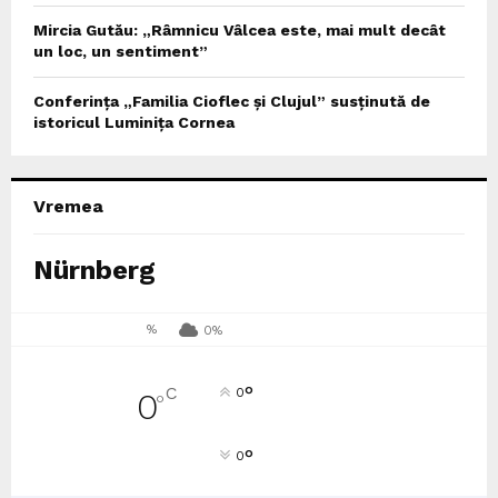
Mircia Gutău: „Râmnicu Vâlcea este, mai mult decât
un loc, un sentiment”
Conferința „Familia Cioflec și Clujul” susținută de
istoricul Luminița Cornea
Vremea
Nürnberg
%
0%
°
C
0
0
°
°
0