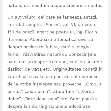
naturii, să medităm asupra trecerii timpului.
Un alt volum, cel care se lansează astăzi,
intitulat simplu: „
Poezii
”, vol. VI, cu peste
150 de poezii, aparține poetului, ing. Florin
Iftimescu. Abordează o tematică diversă
despre societate, iubire, viață și elogiul
femeii, răzvrătirea naturii cu consecințele
sale, dar și despre frumusețea ei cu soarele
dătător de viață etc. Originalitatea constă în
faptul că, o parte din poeziile sale pornesc
de la vorbe înțelepte sau proverbe: „Omul și
pomul”, „Ziua bună”, „Gura lumii”, „Vorba
dulce”, „Bate doar șaua” etc. Sunt poezii și
despre familia lărgită, unele adevărate