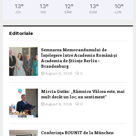
13
°
13
°
12
°
13
°
10
°
JOI
VIN
SÂM
DUM
LUN
Editoriale
Semnarea Memorandumului de
Înțelegere între Academia Română și
Academia de Științe Berlin –
Brandenburg
August 6, 2026
0
Mircia Gutău: „Râmnicu Vâlcea este, mai
mult decât un loc, un sentiment”
August 6, 2026
0
Conferința ROUNIT de la München