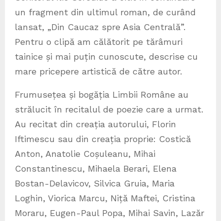
un fragment din ultimul roman, de curând
lansat, „Din Caucaz spre Asia Centrală”.
Pentru o clipă am călătorit pe tărâmuri
tainice și mai puțin cunoscute, descrise cu
mare pricepere artistică de către autor.
Frumusețea și bogăția Limbii Române au
strălucit în recitalul de poezie care a urmat.
Au recitat din creația autorului, Florin
Iftimescu sau din creația proprie: Costică
Anton, Anatolie Coșuleanu, Mihai
Constantinescu, Mihaela Berari, Elena
Bostan-Delavicov, Silvica Gruia, Maria
Loghin, Viorica Marcu, Niță Maftei, Cristina
Moraru, Eugen-Paul Popa, Mihai Savin, Lazăr