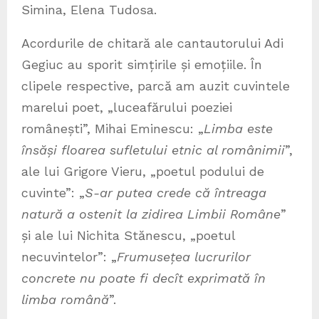
Simina, Elena Tudosa.
Acordurile de chitară ale cantautorului Adi
Gegiuc au sporit simțirile și emoțiile. În
clipele respective, parcă am auzit cuvintele
marelui poet, „luceafărului poeziei
românești”, Mihai Eminescu: „
Limba este
însăși floarea sufletului etnic al românimii
”,
ale lui Grigore Vieru, „poetul podului de
cuvinte”: „
S-ar putea crede că întreaga
natură a ostenit la zidirea Limbii Române
”
și ale lui Nichita Stănescu, „poetul
necuvintelor”: „
Frumusețea lucrurilor
concrete nu poate fi decît exprimată în
limba română
”.