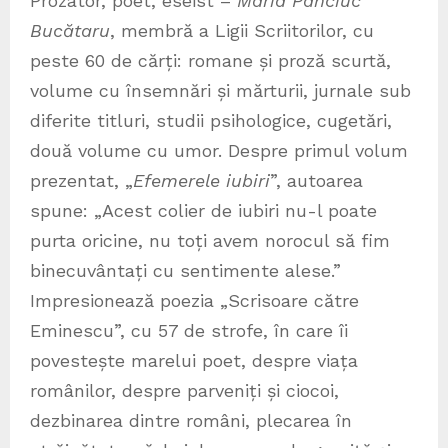
Prozator, poet, eseist –
Maria Panciuc
Bucătaru
, membră a Ligii Scriitorilor, cu
peste 60 de cărți: romane și proză scurtă,
volume cu însemnări și mărturii, jurnale sub
diferite titluri, studii psihologice, cugetări,
două volume cu umor. Despre primul volum
prezentat, „
Efemerele iubiri
”, autoarea
spune: „Acest colier de iubiri nu-l poate
purta oricine, nu toți avem norocul să fim
binecuvântați cu sentimente alese.”
Impresionează poezia „Scrisoare către
Eminescu”, cu 57 de strofe, în care îi
povestește marelui poet, despre viața
românilor, despre parveniți și ciocoi,
dezbinarea dintre români, plecarea în