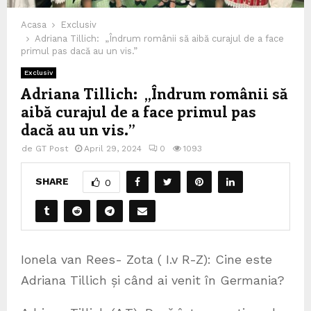
Acasa
Exclusiv
Adriana Tillich: „Îndrum românii să aibă curajul de a face
primul pas dacă au un vis.”
Exclusiv
Adriana Tillich: „Îndrum românii să
aibă curajul de a face primul pas
dacă au un vis.”
de
GT Post
April 29, 2024
0
1093
SHARE
0
Ionela van Rees- Zota ( I.v R-Z): Cine este
Adriana Tillich și când ai venit în Germania?