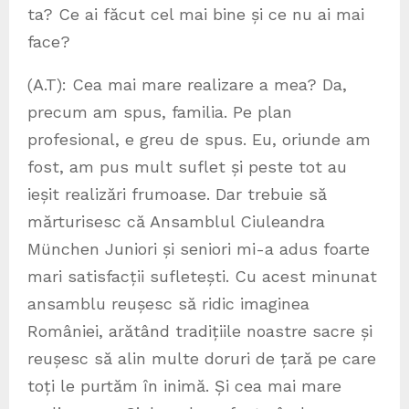
ta? Ce ai făcut cel mai bine și ce nu ai mai
face?
(A.T): Cea mai mare realizare a mea? Da,
precum am spus, familia. Pe plan
profesional, e greu de spus. Eu, oriunde am
fost, am pus mult suflet și peste tot au
ieșit realizări frumoase. Dar trebuie să
mărturisesc că Ansamblul Ciuleandra
München Juniori și seniori mi-a adus foarte
mari satisfacții sufletești. Cu acest minunat
ansamblu reușesc să ridic imaginea
României, arătând tradițiile noastre sacre și
reușesc să alin multe doruri de țară pe care
toți le purtăm în inimă. Și cea mai mare