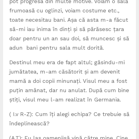
pot progresa din multe motive. Voiam o sală
frumoasă cu oglinzi, voiam costume etc.,
toate necesitau bani. Așa că asta m-a făcut
să-mi iau inima în dinți și să părăsesc țara
doar pentru un an sau doi, să muncesc și să
adun bani pentru sala mult dorită.
Destinul meu era de fapt altul; găsindu-mi
jumătatea, m-am căsătorit și am devenit
mamă a doi copii minunați. Visul meu a fost
puțin amânat, dar nu anulat. După cum bine
știți, visul meu l-am realizat în Germania.
( I.v R-Z): Cum îți alegi echipa? Ce trebuie să
îndeplinească?
(A.T): Eu las oameniisă vină către mine. Cine