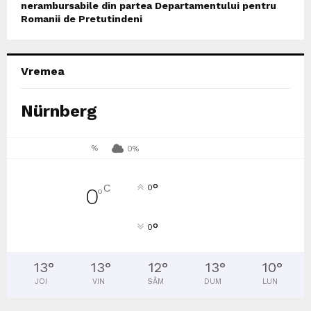
nerambursabile din partea Departamentului pentru
Romanii de Pretutindeni
Vremea
Nürnberg
%
0%
°
C
0
0
°
°
0
13
°
13
°
12
°
13
°
10
°
JOI
VIN
SÂM
DUM
LUN