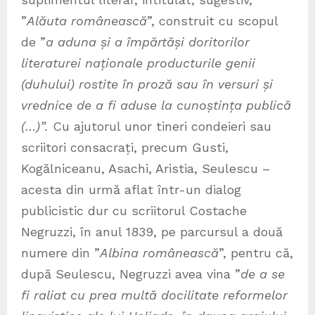
”
Alăuta românească
”, construit cu scopul
de ”
a aduna și a împărtăși doritorilor
literaturei naționale producturile genii
(duhului) rostite în proză sau în versuri și
vrednice de a fi aduse la cunoștința publică
(…)”.
Cu ajutorul unor tineri condeieri sau
scriitori consacrați, precum Gusti,
Kogălniceanu, Asachi, Aristia, Seulescu –
acesta din urmă aflat într-un dialog
publicistic dur cu scriitorul Costache
Negruzzi, în anul 1839, pe parcursul a două
numere din ”
Albina românească
”, pentru că,
după Seulescu, Negruzzi avea vina ”
de a se
fi raliat cu prea multă docilitate reformelor