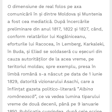
O dimensiune de real folos pe axa
comunicării în și dintre Moldova și Muntenia
a fost cea mediatică. După încercările
preliminare din anul 1817, 1822 și 1827, când,
conform relatărilor lui Kogălniceanu,
eforturile lui Racocea, în Lemberg, Karkaleki,
în Buda, și Eliad se soldaseră cu eșecuri din
cauza autorităților de la acea vreme, pe
teritoriul moldav, spre exemplu, presa în
limbă română s-a născut pe data de 1 iunie
1829, datorită vizionarului Asachi, care a
înființat gazeta politico-literară ”
Albina
românească
”, ce va vedea lumina tiparului
vreme de două decenii, până pe 9 ianuarie
1850. Publicația cuprindea, după cele scrise