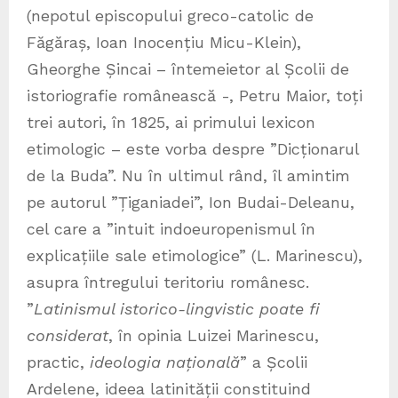
(nepotul episcopului greco-catolic de
Făgăraș, Ioan Inocențiu Micu-Klein),
Gheorghe Șincai – întemeietor al Școlii de
istoriografie românească -, Petru Maior, toți
trei autori, în 1825, ai primului lexicon
etimologic – este vorba despre ”Dicționarul
de la Buda”. Nu în ultimul rând, îl amintim
pe autorul ”Țiganiadei”, Ion Budai-Deleanu,
cel care a ”intuit indoeuropenismul în
explicațiile sale etimologice” (L. Marinescu),
asupra întregului teritoriu românesc.
”
Latinismul istorico-lingvistic poate fi
considerat
, în opinia Luizei Marinescu,
practic,
ideologia națională
” a Școlii
Ardelene, ideea latinității constituind