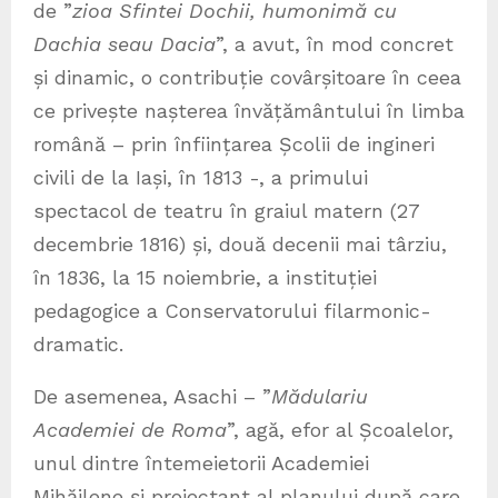
de ”
zioa Sfintei Dochii, humonimă cu
Dachia seau Dacia
”, a avut, în mod concret
și dinamic, o contribuție covârșitoare în ceea
ce privește nașterea învățământului în limba
română – prin înființarea Școlii de ingineri
civili de la Iași, în 1813 -, a primului
spectacol de teatru în graiul matern (27
decembrie 1816) și, două decenii mai târziu,
în 1836, la 15 noiembrie, a instituției
pedagogice a Conservatorului filarmonic-
dramatic.
De asemenea, Asachi – ”
Mădulariu
Academiei de Roma
”, agă, efor al Școalelor,
unul dintre întemeietorii Academiei
Mihăilene și proiectant al planului după care