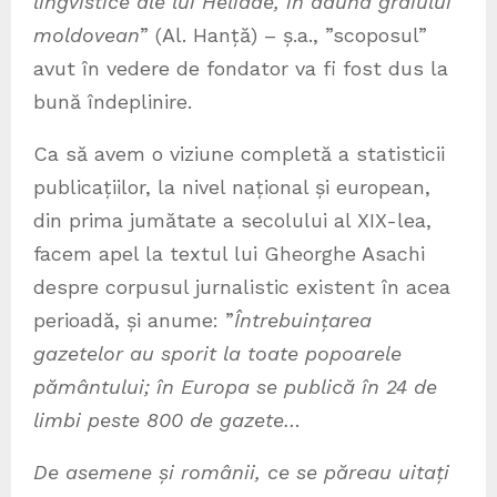
lingvistice ale lui Heliade, în dauna graiului
moldovean
” (Al. Hanță) – ș.a., ”scoposul”
avut în vedere de fondator va fi fost dus la
bună îndeplinire.
Ca să avem o viziune completă a statisticii
publicațiilor, la nivel național și european,
din prima jumătate a secolului al XIX-lea,
facem apel la textul lui Gheorghe Asachi
despre corpusul jurnalistic existent în acea
perioadă, și anume: ”
Întrebuințarea
gazetelor au sporit la toate popoarele
pământului; în Europa se publică în 24 de
limbi peste 800 de gazete…
De asemene și românii, ce se păreau uitați