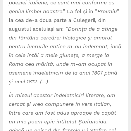
poeziei italiene, ce sunt mai conforme cu
geniul limbei noastre
.” La fel și în ”
Proimiu
”
la cea de-a doua parte a Culegerii, din
augustul aceluiași an: ”
Dorința de a atinge
din fântâna cercărei filologice și amorul
pentru lucrurile antice m-au îndemnat, încă
în cele întâi a mele giunețe, a merge la
Roma cea mărită, unde m-am ocupat în
asemene îndeletniciri de la anul 1807 până
și acel 1812. (…)
În miezul acestor îndeletniciri literare, am
cercat și vreo compunere în vers italian,
între care am fost adus aproape de capăt
un mic poem epic intitulat Ștefanoida,
adecă un episod din faptele lui Ștefan cel