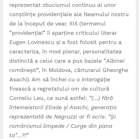
reprezentat zbuciumul continuu al unor
conștiințe providențiale ale Neamului nostru
de la început de veac XIX (termenul
”providențial” îi aparține criticului literar
Eugen Lovinescu și a fost folosit pentru a
caracteriza, în mod plenar, personalitatea
distinctă a celui care a pus bazele ”
Albinei
românești
”, în Moldova, cărturarul Gheorghe
Asachi). Am să închei cu o interogație
firească a regretatului om de cultură
Corneliu Leu, ce sună astfel:
”(…) fără
întemeietorii Eliade și Asachi, generația
reprezentată de Negruzzi ar fi scris: ”Și
românismul limpede / Curge din pana
ta”…?!
”