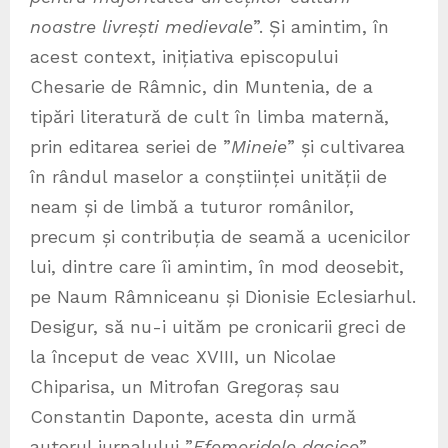
noastre livrești medievale
”. Și amintim, în
acest context, inițiativa episcopului
Chesarie de Râmnic, din Muntenia, de a
tipări literatură de cult în limba maternă,
prin editarea seriei de ”
Mineie
” și cultivarea
în rândul maselor a conștiinței unității de
neam și de limbă a tuturor românilor,
precum și contribuția de seamă a ucenicilor
lui, dintre care îi amintim, în mod deosebit,
pe Naum Râmniceanu și Dionisie Eclesiarhul.
Desigur, să nu-i uităm pe cronicarii greci de
la început de veac XVIII, un Nicolae
Chiparisa, un Mitrofan Gregoraș sau
Constantin Daponte, acesta din urmă
autorul jurnalului ”
Efemeridele dacice
”,