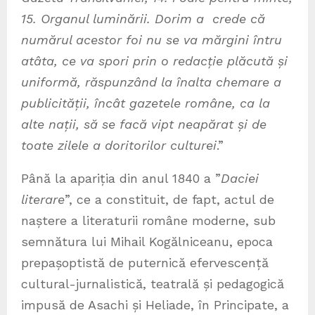
15. Organul luminării. Dorim a crede că
numărul acestor foi nu se va mărgini întru
atâta, ce va spori prin o redacție plăcută și
uniformă, răspunzând la înalta chemare a
publicității, încât gazetele române, ca la
alte nații, să se facă vipt neapărat și de
toate zilele a doritorilor culturei
.”
Până la apariția din anul 1840 a ”
Daciei
literare
”, ce a constituit, de fapt, actul de
naștere a literaturii române moderne, sub
semnătura lui Mihail Kogălniceanu, epoca
prepașoptistă de puternică efervescență
cultural-jurnalistică, teatrală și pedagogică
impusă de Asachi și Heliade, în Principate, a