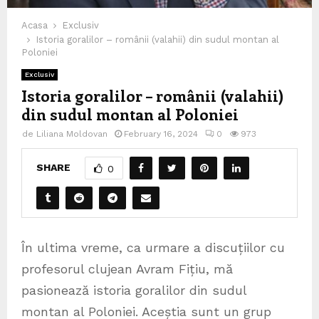
Acasa
Exclusiv
Istoria goralilor – românii (valahii) din sudul montan al
Poloniei
Exclusiv
Istoria goralilor – românii (valahii)
din sudul montan al Poloniei
de
Liliana Moldovan
February 16, 2024
0
973
SHARE
0
În ultima vreme, ca urmare a discuțiilor cu
profesorul clujean Avram Fițiu, mă
pasionează istoria goralilor din sudul
montan al Poloniei. Aceștia sunt un grup