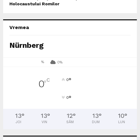
Holocaustului Romilor
Vremea
Nürnberg
%
0%
°
C
0
0
°
°
0
13
°
13
°
12
°
13
°
10
°
JOI
VIN
SÂM
DUM
LUN