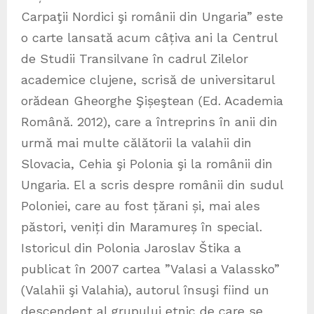
Carpaţii Nordici şi românii din Ungaria” este
o carte lansată acum câțiva ani la Centrul
de Studii Transilvane în cadrul Zilelor
academice clujene, scrisă de universitarul
orădean Gheorghe Şișeştean (Ed. Academia
Română. 2012), care a întreprins în anii din
urmă mai multe călătorii la valahii din
Slovacia, Cehia şi Polonia şi la românii din
Ungaria. El a scris despre românii din sudul
Poloniei, care au fost țărani și, mai ales
păstori, veniți din Maramureș în special.
Istoricul din Polonia Jaroslav Štika a
publicat în 2007 cartea ”Valasi a Valassko”
(Valahii şi Valahia), autorul însuşi fiind un
descendent al grupului etnic de care se