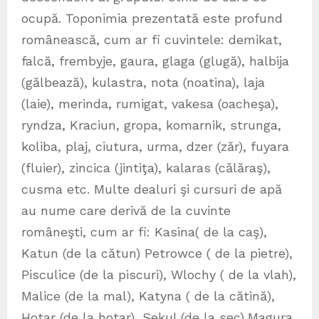
ocupă. Toponimia prezentată este profund
românească, cum ar fi cuvintele: demikat,
falcă, frembyje, gaura, glaga (glugă), halbija
(gălbează), kulastra, nota (noatina), laja
(laie), merinda, rumigat, vakesa (oacheşa),
ryndza, Kraciun, gropa, komarnik, strunga,
koliba, plaj, ciutura, urma, dzer (zăr), fuyara
(fluier), zincica (jintiţa), kalaras (călăraş),
cusma etc. Multe dealuri şi cursuri de apă
au nume care derivă de la cuvinte
româneşti, cum ar fi: Kasina( de la caş),
Katun (de la cătun) Petrowce ( de la pietre),
Pisculice (de la piscuri), Wlochy ( de la vlah),
Malice (de la mal), Katyna ( de la cătină),
Hotar (de la hotar), Sekul (de la sec),Magura