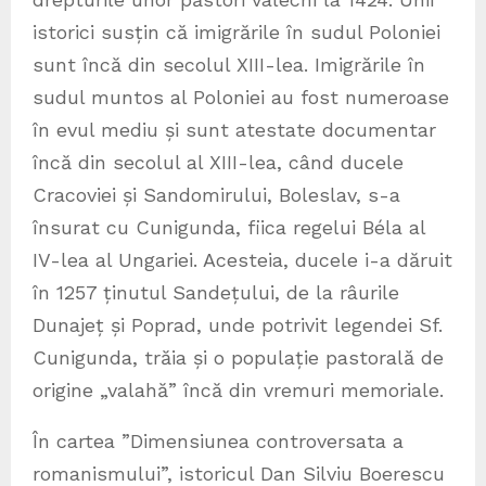
istorici susțin că imigrările în sudul Poloniei
sunt încă din secolul XIII-lea. Imigrările în
sudul muntos al Poloniei au fost numeroase
în evul mediu și sunt atestate documentar
încă din secolul al XIII-lea, când ducele
Cracoviei și Sandomirului, Boleslav, s-a
însurat cu Cunigunda, fiica regelui Béla al
IV-lea al Ungariei. Acesteia, ducele i-a dăruit
în 1257 ținutul Sandețului, de la râurile
Dunajeț și Poprad, unde potrivit legendei Sf.
Cunigunda, trăia și o populație pastorală de
origine „valahă” încă din vremuri memoriale.
În cartea ”Dimensiunea controversata a
romanismului”, istoricul Dan Silviu Boerescu