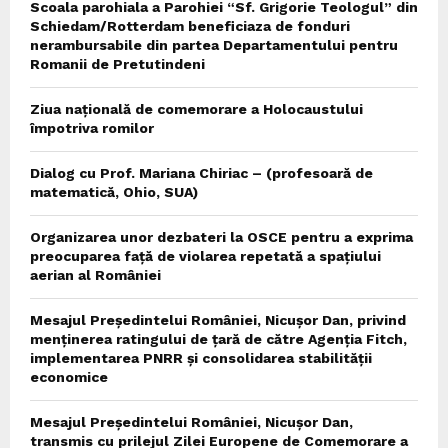
Scoala parohiala a Parohiei “Sf. Grigorie Teologul” din
Schiedam/Rotterdam beneficiaza de fonduri
nerambursabile din partea Departamentului pentru
Romanii de Pretutindeni
Ziua națională de comemorare a Holocaustului
împotriva romilor
Dialog cu Prof. Mariana Chiriac – (profesoară de
matematică, Ohio, SUA)
Organizarea unor dezbateri la OSCE pentru a exprima
preocuparea față de violarea repetată a spațiului
aerian al României
Mesajul Președintelui României, Nicușor Dan, privind
menținerea ratingului de țară de către Agenția Fitch,
implementarea PNRR și consolidarea stabilității
economice
Mesajul Președintelui României, Nicușor Dan,
transmis cu prilejul Zilei Europene de Comemorare a