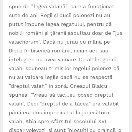
spun de ”legea valahă”, care a funcționat
sute de ani. Regii și ducii polonezi nu au
putut impune legea regatului, pentru că
nobilii români și țăranii ascultau doar de ”jus
valachorum”. Dacă nu jurau cu mâna pe
Biblie în biserică românii, nciun act sau
înțelegere nu avea valoare. De altfel goralii
valahi spuneau trimișilor regelui polonez că
nu au valoare legile dacă nu se respectă
”dreptul valah” în zonă. Cneazul Blaicu
spunea: ”Vreau să tac…eu posed dreptul
valah”, Deci ”dreptul de a tăcea” era valabil
până era dus impricinatul la judecătorul
valah, Abia spre sfârșitul secolului XVI
dispar voievozii și sunt înlocuiți cu craincii, o