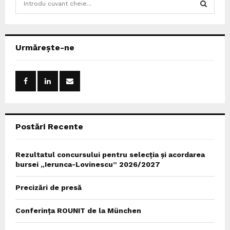
e
a
S
r
c
E
Urmărește-ne
h
f
A
o
r
R
:
C
Postări Recente
H
Rezultatul concursului pentru selecția și acordarea
bursei „Ierunca-Lovinescu” 2026/2027
Precizări de presă
Conferința ROUNIT de la München