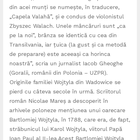
din acei munți se numește, în traducere,
„Capela Valahă”, și e condus de violonistul
Zbyszec Walach. Unele mâncăruri sunt „ca
pe la noi”, brânza se identică cu cea din
Transilvania, iar țuica (la gust și ca metodă
de preparare) este aceeași ca horinca
noastră”, scria un jurnalist Iacob Gheoghe
(Goralii, românii din Polonia – UZPR).
Originile familiei Wojtyla din Wadowice se
pierd cu câteva secole în urmă. Scriitorul
român Nicolae Mareș a descoperit în
arhivele poloneze mențiunea unui oarecare
Bartlomiej Wojtyla, în 1788, care era, de fapt,
străbunicul lui Karol Wojtyla, viitorul Papă
Ioan Paul al II-lea.Acest Bartlomiej Wojtyla