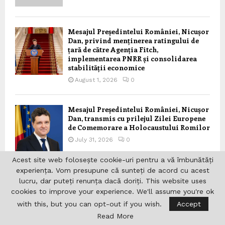
Mesajul Președintelui României, Nicușor
Dan, privind menținerea ratingului de
țară de către Agenția Fitch,
implementarea PNRR și consolidarea
stabilității economice
August 1, 2026
0
Mesajul Președintelui României, Nicușor
Dan, transmis cu prilejul Zilei Europene
de Comemorare a Holocaustului Romilor
July 31, 2026
0
Acest site web folosește cookie-uri pentru a vă îmbunătăți
experiența. Vom presupune că sunteți de acord cu acest
Primirea de către Președintele României,
lucru, dar puteți renunța dacă doriți. This website uses
Nicușor Dan, a Prim-ministrului
cookies to improve your experience. We'll assume you're ok
Republicii Moldova, Vasile Tofan
with this, but you can opt-out if you wish.
Accept
July 31, 2026
0
Read More