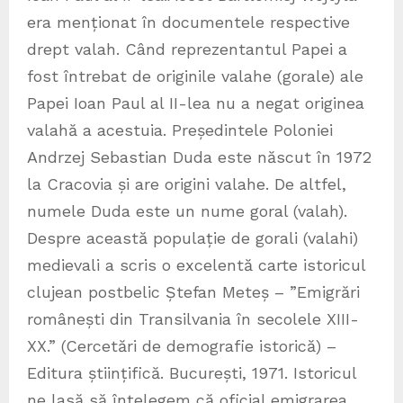
era menționat în documentele respective
drept valah. Când reprezentantul Papei a
fost întrebat de originile valahe (gorale) ale
Papei Ioan Paul al II-lea nu a negat originea
valahă a acestuia. Președintele Poloniei
Andrzej Sebastian Duda este născut în 1972
la Cracovia și are origini valahe. De altfel,
numele Duda este un nume goral (valah).
Despre această populație de gorali (valahi)
medievali a scris o excelentă carte istoricul
clujean postbelic Ștefan Meteș – ”Emigrări
românești din Transilvania în secolele XIII-
XX.” (Cercetări de demografie istorică) –
Editura științifică. București, 1971. Istoricul
ne lasă să înțelegem că oficial emigrarea