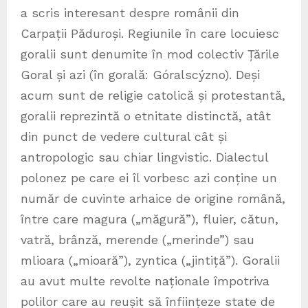
a scris interesant despre românii din
Carpații Păduroși. Regiunile în care locuiesc
goralii sunt denumite în mod colectiv Țările
Goral și azi (în gorală: Góralscýzno). Deși
acum sunt de religie catolică și protestantă,
goralii reprezintă o etnitate distinctă, atât
din punct de vedere cultural cât și
antropologic sau chiar lingvistic. Dialectul
polonez pe care ei îl vorbesc azi conține un
număr de cuvinte arhaice de origine română,
între care magura („măgură”), fluier, cătun,
vatră, brânză, merende („merinde”) sau
mlioara („mioară”), zyntica („jintiță”). Goralii
au avut multe revolte naționale împotriva
polilor care au reușit să înființeze state de