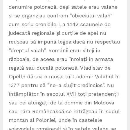
denumire poloneză, deși satele erau valahe
și se organziau confrom ”obiceiului valah”
cum scriu cronicile. La 1442 scaunele de
judecată regionale și curțile de apel nu
reușeau să impună legea dacă nu respectau
”dreptul valah”. Românii erau viteji în
războaie, de aceea erau înrolați în armata
regală sau ducală poloneză. Vladislav de
Opelln dăruia o moșie lui Lodomir Valahul în
1377 pentru că ”ne-a slujit credincios”. Nu
întâmplător în secolul XVII toți pretendenții
sau cei alungați de la domnie din Moldova
sau Țara Românească se retrăgeau în sudul
montan al Poloniei, unde în castelele
voievodale românești și în satele valahe se