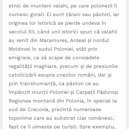
etnic de munteni valahi, pe care polonezii îi
numesc gorali. Ei sunt țărani sau păstori, iar
originea lor istorică se pierde undeva în
secolul XII, când unii istorici spun că valahii
au venit din Maramureș, Ardeal și nordul
Moldovei în sudul Poloniei, atât prin
emigrare, ca să scape de corvoadele
regalității maghiare, precum și de presiunile
catolicizării asupra cnezilor români, dar și
prin transhumanță, ca păstori ce au
împânzit munții Poloniei și Carpații Păduroși.
Regiunea montană din Polonia, în special la
sud de Cracovia, prezintă numeroase
toponime care au substrat clar românesc,
fapt ce îi uimește pe turiști. Spre exemplu,