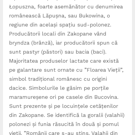
Łopuszna, foarte asemănător cu denumirea
românească Lăpușna, sau Bukowina, o
regiune din același spațiu sud-polonez.
Producătorii locali din Zakopane vând
bryndza (brânză), iar producătorii spun că
sunt pastyr (păstori) sau bacia (baci).
Majoritatea produselor lactate care există
pe galantare sunt ornate cu ”Floarea Vieții”,
simbol tradițional românesc cu origini
dacice. Simbolurile le găsim pe porțile
maramureșene ori pe casele din Bucovina.
Sunt prezente și pe locuințele cetățenilor
din Zakopane. Se identifică la goralii (valahii)
polonezi și funia răsucită în două și pomul
vieții. ”Românii care s-au stins. Valahii din