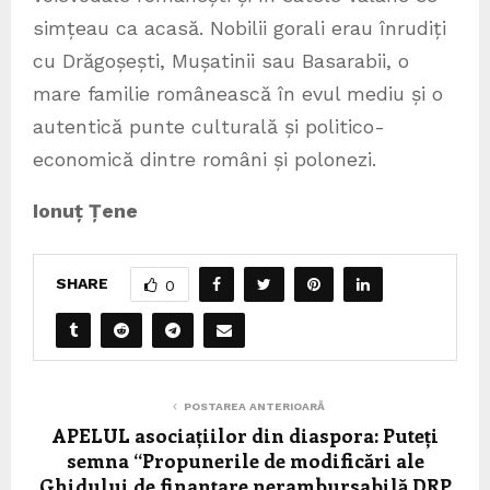
simțeau ca acasă. Nobilii gorali erau înrudiți
cu Drăgoșești, Mușatinii sau Basarabii, o
mare familie românească în evul mediu și o
autentică punte culturală și politico-
economică dintre români și polonezi.
Ionuț Țene
SHARE
0
POSTAREA ANTERIOARĂ
APELUL asociațiilor din diaspora: Puteți
semna “Propunerile de modificări ale
Ghidului de finanțare nerambursabilă DRP