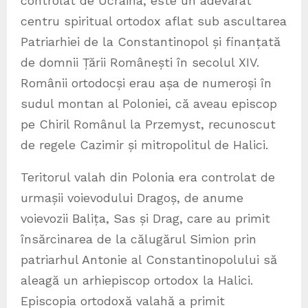
controlat de Ucraina, este un adevărat
centru spiritual ortodox aflat sub ascultarea
Patriarhiei de la Constantinopol și finanțată
de domnii Țării Românești în secolul XIV.
Românii ortodocși erau așa de numeroși în
sudul montan al Poloniei, că aveau episcop
pe Chiril Românul la Przemyst, recunoscut
de regele Cazimir și mitropolitul de Halici.
Teritorul valah din Polonia era controlat de
urmașii voievodului Dragoș, de anume
voievozii Balița, Sas și Drag, care au primit
însărcinarea de la călugărul Simion prin
patriarhul Antonie al Constantinopolului să
aleagă un arhiepiscop ortodox la Halici.
Episcopia ortodoxă valahă a primit