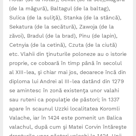
(de la măgură), Baltagul (de la baltag),
Sulica (de la suliţă), Stanka (de la stâncă),
Sekatura (de la secătură), Zawoja (de la
zăvoi), Bradul (de la brad), Pinu (de lapin),
Cetnyia (de la cetină), Czuta (de la ciută)
etc. Vlahii din ţinuturile poloneze au o istorie
proprie, ce coboară în timp până în secolul
al XIII-lea, şi chiar mai jos, deoarece încă din
diploma lui Andrei al III-lea datând din 1279
se amintesc în zonă existenţa unor valahi
sau ruteni ca populaţie de păstori; în 1337
apare în scaunul Uzzki localitatea Koromli
Valache, iar în 1424 este pomenit un Balica
valachul, după cum şi Matei Corvin întăreşte
drepturile unor păstori valechi la 1424. Unii