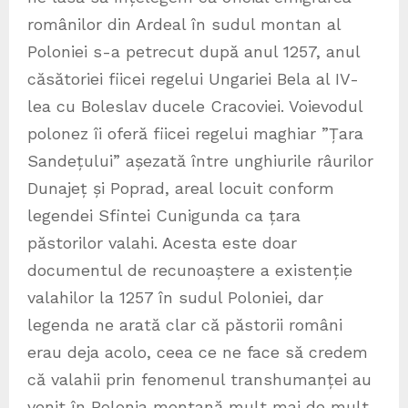
românilor din Ardeal în sudul montan al
Poloniei s-a petrecut după anul 1257, anul
căsătoriei fiicei regelui Ungariei Bela al IV-
lea cu Boleslav ducele Cracoviei. Voievodul
polonez îi oferă fiicei regelui maghiar ”Țara
Sandețului” așezată între unghiurile râurilor
Dunajeț și Poprad, areal locuit conform
legendei Sfintei Cunigunda ca țara
păstorilor valahi. Acesta este doar
documentul de recunoaștere a existenție
valahilor la 1257 în sudul Poloniei, dar
legenda ne arată clar că păstorii români
erau deja acolo, ceea ce ne face să credem
că valahii prin fenomenul transhumanței au
venit în Polonia montană mult mai de mult,