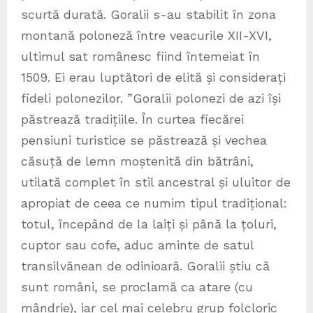
scurtă durată. Goralii s-au stabilit în zona
montană poloneză între veacurile XII-XVI,
ultimul sat românesc fiind întemeiat în
1509. Ei erau luptători de elită și considerați
fideli polonezilor. ”Goralii polonezi de azi își
păstrează tradițiile. În curtea fiecărei
pensiuni turistice se păstrează și vechea
căsuță de lemn moștenită din bătrâni,
utilată complet în stil ancestral și uluitor de
apropiat de ceea ce numim tipul tradițional:
totul, începând de la laiți și până la țoluri,
cuptor sau cofe, aduc aminte de satul
transilvănean de odinioară. Goralii știu că
sunt români, se proclamă ca atare (cu
mândrie), iar cel mai celebru grup folcloric