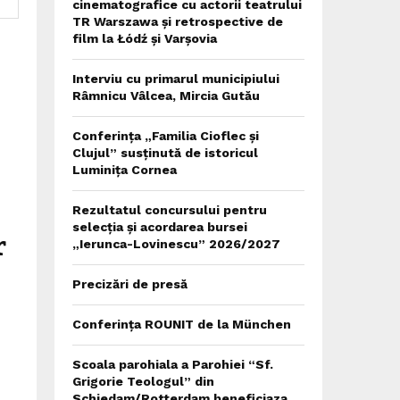
cinematografice cu actorii teatrului
TR Warszawa și retrospective de
film la Łódź și Varșovia
Interviu cu primarul municipiului
Râmnicu Vâlcea, Mircia Gutău
Conferința „Familia Cioflec și
Clujul” susținută de istoricul
Luminița Cornea
Rezultatul concursului pentru
selecția și acordarea bursei
r
„Ierunca-Lovinescu” 2026/2027
Precizări de presă
Conferința ROUNIT de la München
Scoala parohiala a Parohiei “Sf.
Grigorie Teologul” din
Schiedam/Rotterdam beneficiaza