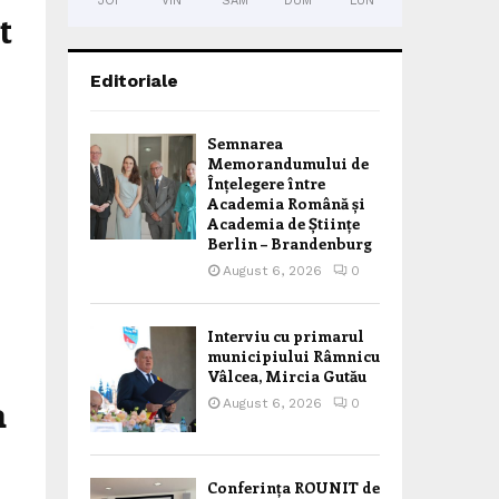
JOI
VIN
SÂM
DUM
LUN
t
Editoriale
Semnarea
Memorandumului de
Înțelegere între
Academia Română și
Academia de Științe
Berlin – Brandenburg
August 6, 2026
0
Interviu cu primarul
municipiului Râmnicu
Vâlcea, Mircia Gutău
a
August 6, 2026
0
Conferința ROUNIT de