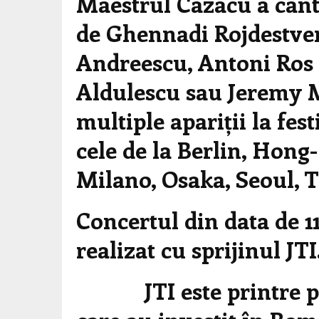
Maestrul Cazacu a cânt
de Ghennadi Rojdestven
Andreescu, Antoni Ros
Aldulescu sau Jeremy 
multiple apariții la fe
cele de la Berlin, Hon
Milano, Osaka, Seoul, T
Concertul din data de 11
realizat cu sprijinul JTI
JTI este printre pri