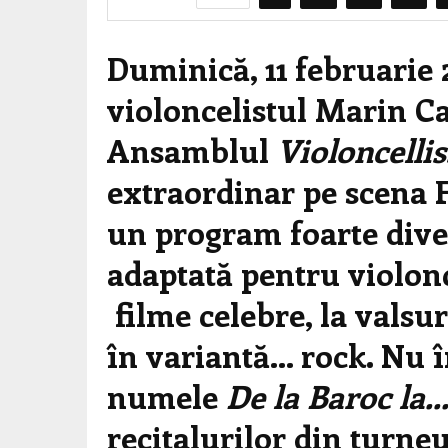
Duminică, 11 februarie 2
violoncelistul Marin C
Ansamblul
Violoncelli
extraordinar pe scena F
un program foarte diver
adaptată pentru violonc
filme celebre, la valsur
în variantă… rock. Nu 
numele
De la Baroc la
recitalurilor din turneu