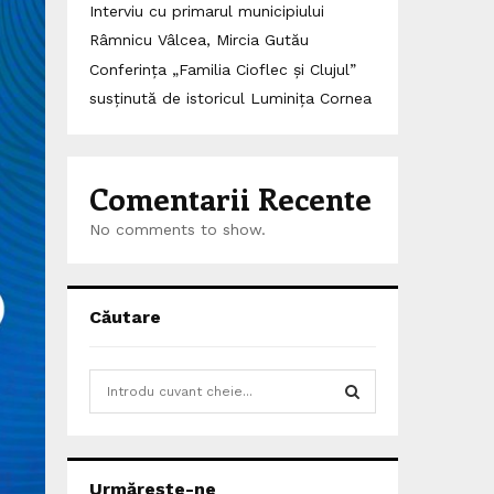
Interviu cu primarul municipiului
Râmnicu Vâlcea, Mircia Gutău
Conferința „Familia Cioflec și Clujul”
susținută de istoricul Luminița Cornea
Comentarii Recente
No comments to show.
Căutare
S
e
a
S
r
c
E
Urmărește-ne