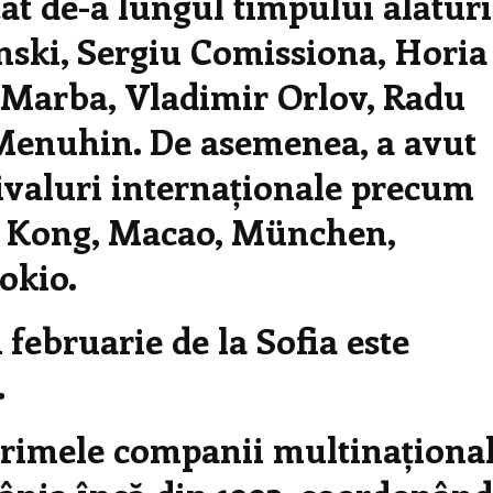
at de-a lungul timpului alături
ski, Sergiu Comissiona, Horia
 Marba, Vladimir Orlov, Radu
Menuhin. De asemenea, a avut
stivaluri internaționale precum
g- Kong, Macao, München,
okio.
 februarie de la Sofia este
.
mele companii multinaționa