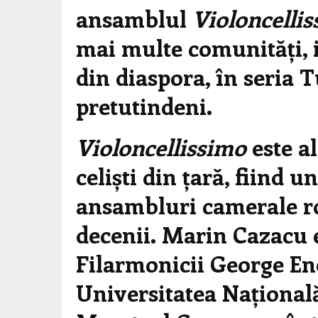
ansamblul
Violoncelli
mai multe comunități, i
din diaspora, în seria 
pretutindeni.
Violoncellissimo
este a
celiști din țară, fiind 
ansambluri camerale r
decenii.
Marin Cazacu es
Filarmonicii George Ene
Universitatea Național