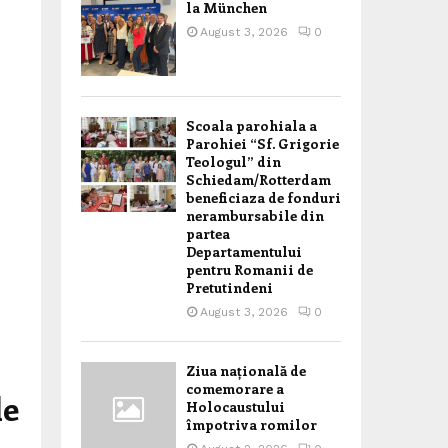
la München
August 3, 2026
0
Scoala parohiala a
Parohiei “Sf. Grigorie
Teologul” din
Schiedam/Rotterdam
beneficiaza de fonduri
nerambursabile din
partea
Departamentului
pentru Romanii de
Pretutindeni
August 3, 2026
0
Ziua națională de
comemorare a
le
Holocaustului
împotriva romilor