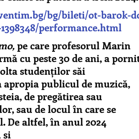
ventim.bg/bg/bileti/ot-barok-d
l-1398348/performance.html
imo,
pe care profesorul Marin
rmă cu peste 30 de ani, a porni
olta studenților săi
 a apropia publicul de muzică,
steia, de pregătirea sau
lor, sau de locul în care se
 De altfel, în anul 2024
 și