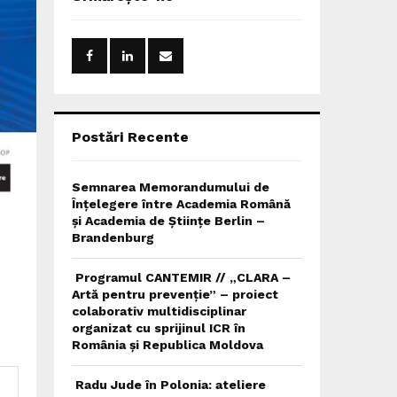
h
f
A
o
r
R
:
C
H
Postări Recente
Semnarea Memorandumului de
Înțelegere între Academia Română
și Academia de Științe Berlin –
Brandenburg
Programul CANTEMIR // „CLARA –
Artă pentru prevenție” – proiect
colaborativ multidisciplinar
organizat cu sprijinul ICR în
România și Republica Moldova
Radu Jude în Polonia: ateliere