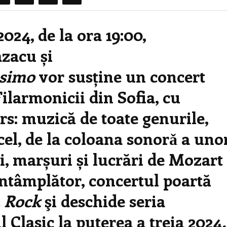
024, de la ora 19:00,
azacu și
ssimo
vor susține un concert
ilarmonicii din Sofia, cu
s: muzică de toate genurile,
el, de la coloana sonorǎ a uno
i, marșuri și lucrări de Mozart
întâmplător, concertul poartă
… Rock
şi deschide seria
l Clasic la puterea a treia 2024
.