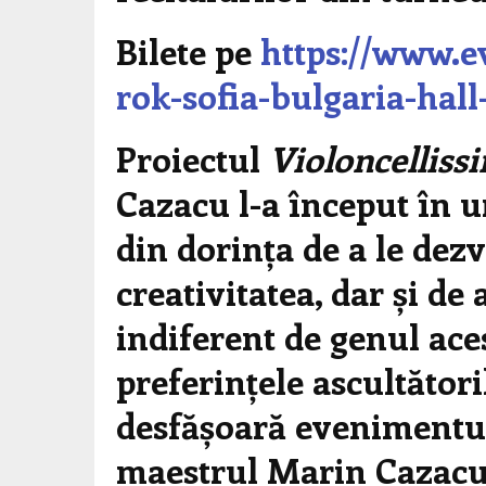
Bilete pe
https://www.e
rok-sofia-bulgaria-hal
Proiectul
Violoncelliss
Cazacu l-a început în u
din dorința de a le dezv
creativitatea, dar și de
indiferent de genul ace
preferințele ascultători
desfășoară evenimentul.
maestrul Marin Cazacu