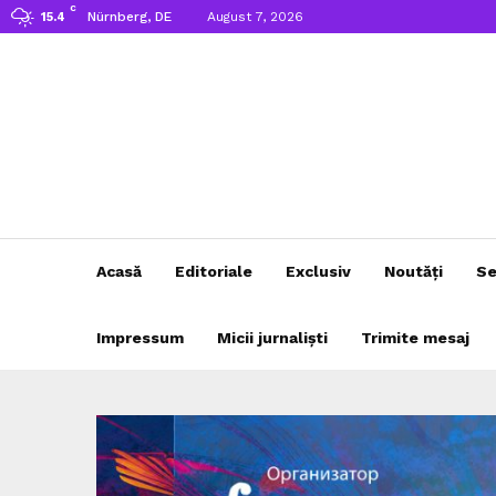
C
Nürnberg, DE
August 7, 2026
15.4
Acasă
Editoriale
Exclusiv
Noutăți
Se
Impressum
Micii jurnaliști
Trimite mesaj