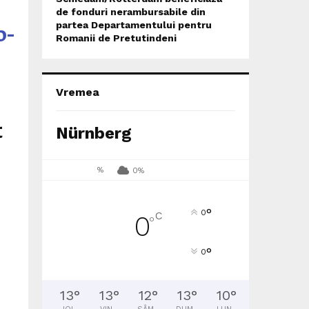
de fonduri nerambursabile din
o-
partea Departamentului pentru
Romanii de Pretutindeni
Vremea
t
Nürnberg
%
0%
°
0
C
0
°
°
0
13
°
13
°
12
°
13
°
10
°