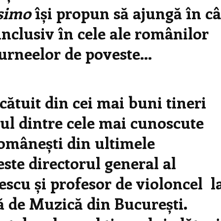
ssimo
își propun să ajungă în câ
nclusiv în cele ale românilor
Turneelor de poveste…
lcătuit din cei mai buni tineri
unul dintre cele mai cunoscute
omânești din ultimele
te directorul general al
scu și profesor de violoncel l
ă de Muzică din București.