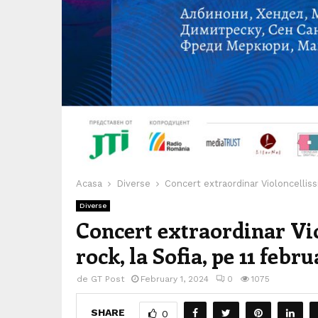
Acasa
Diverse
Concert extraordinar Violoncellissi
Diverse
Concert extraordinar Vio
rock, la Sofia, pe 11 febru
de
GT Post
February 1, 2024
0
1075
SHARE
0