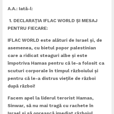
A.A.: Iată-l:
1. DECLARAȚIA IFLAC WORLD ȘI MESAJ
PENTRU FIECARE:
IFLAC WORLD este alături de Israel și, de
asemenea, cu bietul popor palestinian
care a ridicat steaguri albe și este
împotriva Hamas pentru că le-a folosit ca
scuturi corporale în timpul războiului și
pentru că le-a distrus viețile de război
după război!
Facem apel la liderul terorist Hamas,
Sinwar, să nu mai tragă cu rachete în
Israel și să oprească imediat războiul