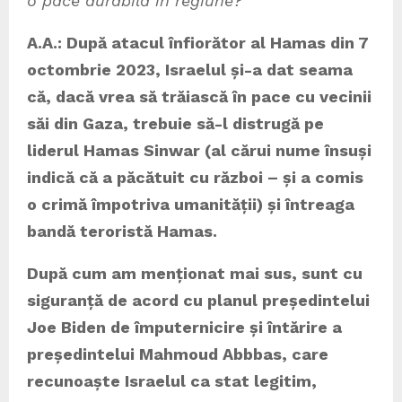
o pace durabilă în regiune?
A.A.: După atacul înfiorător al Hamas din 7
octombrie 2023, Israelul și-a dat seama
că, dacă vrea să trăiască în pace cu vecinii
săi din Gaza, trebuie să-l distrugă pe
liderul Hamas Sinwar (al cărui nume însuși
indică că a păcătuit cu război – și a comis
o crimă împotriva umanității) și întreaga
bandă teroristă Hamas.
După cum am menționat mai sus, sunt cu
siguranță de acord cu planul președintelui
Joe Biden de împuternicire și întărire a
președintelui Mahmoud Abbbas, care
recunoaște Israelul ca stat legitim,