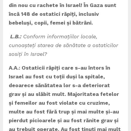
din nou cu rachete în Israel! În Gaza sunt
încă 148 de ostatici răpiți, inclusiv
bebeluși, copii, femei și bătrâni.
L.B.:
Conform informațiilor locale,
cunoașteți starea de sănătate a ostaticilor
sosiți în Israel?
A.A.: Ostaticii răpiți care s-au întors în
Israel au fost cu toții duși la spitale,
deoarece sănătatea lor s-a deteriorat
grav și au slăbit mult. Majoritatea fetelor
și femeilor au fost violate cu cruzime,
multe au fost fără trup și mai multe și-au
pierdut picioarele și au fost rănite grav și
au trebuit operate. Au fost ținuți mai mult