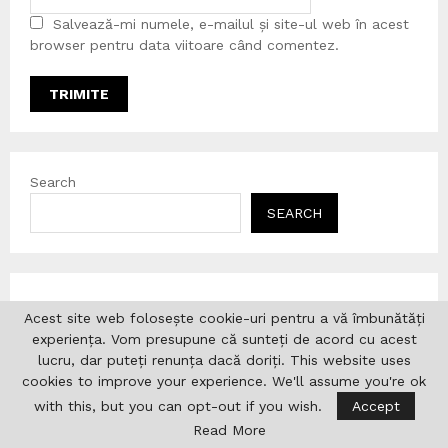
Salvează-mi numele, e-mailul și site-ul web în acest
browser pentru data viitoare când comentez.
Search
SEARCH
Postări Recente
Acest site web folosește cookie-uri pentru a vă îmbunătăți
experiența. Vom presupune că sunteți de acord cu acest
Precizări de presă
lucru, dar puteți renunța dacă doriți. This website uses
Top 100 Români de Pretutindeni
cookies to improve your experience. We'll assume you're ok
Noi oportunități pentru cercetătorii români din diaspora:
with this, but you can opt-out if you wish.
Accept
ANC lansează două programe de mobilitate
Read More