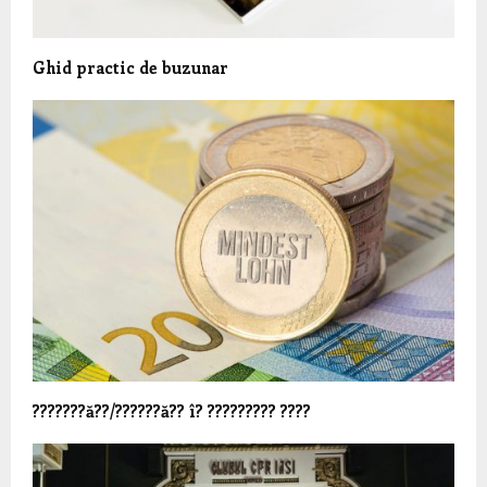
Ghid practic de buzunar
???????ă??/??????ă?? î? ????????? ????