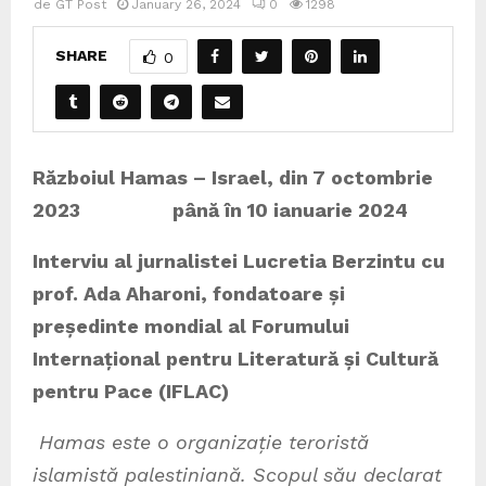
de
GT Post
January 26, 2024
0
1298
SHARE
0
Războiul Hamas – Israel, din 7 octombrie
2023 până în 10 ianuarie 2024
Interviu al jurnalistei Lucretia Berzintu cu
prof. Ada Aharoni, fondatoare și
președinte mondial al Forumului
Internațional pentru Literatură și Cultură
pentru Pace (IFLAC)
Hamas este o organizație teroristă
islamistă palestiniană. Scopul său declarat