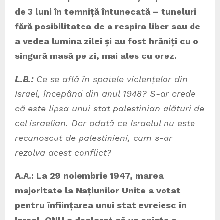
de 3 luni în temniță întunecată – tuneluri
fără posibilitatea de a respira liber sau de
a vedea lumina zilei și au fost hrăniți cu o
singură masă pe zi, mai ales cu orez.
L.B.:
Ce se află în spatele violențelor din
Israel, începând din anul 1948? S-ar crede
că este lipsa unui stat palestinian alături de
cel israelian. Dar odată ce Israelul nu este
recunoscut de palestinieni, cum s-ar
rezolva acest conflict?
A.A.: La 29 noiembrie 1947, marea
majoritate la Națiunilor Unite a votat
pentru înființarea unui stat evreiesc în
Israel. ONU a declarat că va exista o