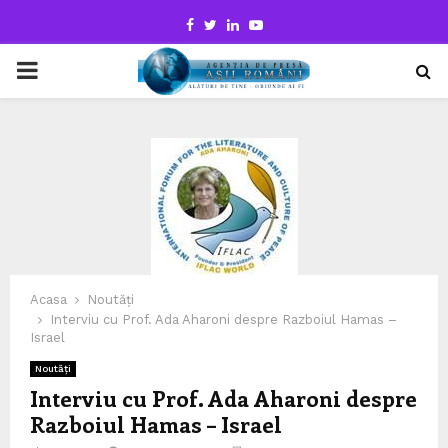
Facebook
Twitter
Linkedin
Youtube
PRIMARY
MENU
Acasa
Noutăți
Interviu cu Prof. Ada Aharoni despre Razboiul Hamas –
Israel
Noutăți
Interviu cu Prof. Ada Aharoni despre
Razboiul Hamas – Israel