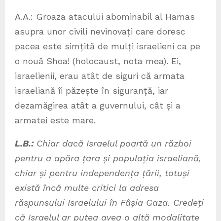
A.A.: Groaza atacului abominabil al Hamas
asupra unor civili nevinovați care doresc
pacea este simțită de mulți israelieni ca pe
o nouă Shoa! (holocaust, nota mea). Ei,
israelienii, erau atât de siguri că armata
israeliană îi păzește în siguranță, iar
dezamăgirea atât a guvernului, cât și a
armatei este mare.
L.B.:
Chiar dacă Israelul poartă un război
pentru a apăra țara și populația israeliană,
chiar și pentru independența țării, totuși
există încă multe critici la adresa
răspunsului Israelului în Fâșia Gaza. Credeți
că Israelul ar putea avea o altă modalitate