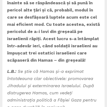
înainte să se răspândească și să pună în
pericol alte țări și că, probabil, modul în
care se desfășoară luptele acum este cel
mai eficient mod. Cu toate acestea, există
pericolul de a-i lovi din greșeală pe
israelienii răpiți. Acest lucru s-a întâmplat
într-adevăr ieri, când soldații israelieni au
împușcat trei ostatici israelieni care
scăpaseră din Hamas – din greșeală!
L.B.:
Se știe că Hamas și-a exprimat
întotdeauna clar obiectivele: promovarea
Jihadului și exterminarea Israelului. După
distrugerea Hamas, cum vedeți
administrația politică a Fâșiei Gaza pentru