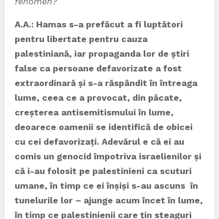
fenomen?
A.A.: Hamas s-a prefăcut a fi luptători
pentru libertate pentru cauza
palestiniană, iar propaganda lor de știri
false ca persoane defavorizate a fost
extraordinară și s-a răspândit în întreaga
lume, ceea ce a provocat, din păcate,
creșterea antisemitismului în lume,
deoarece oamenii se identifică de obicei
cu cei defavorizați. Adevărul e că ei au
comis un genocid împotriva israelienilor și
că i-au folosit pe palestinieni ca scuturi
umane, în timp ce ei înșiși s-au ascuns în
tunelurile lor – ajunge acum încet în lume,
în timp ce palestinienii care țin steaguri