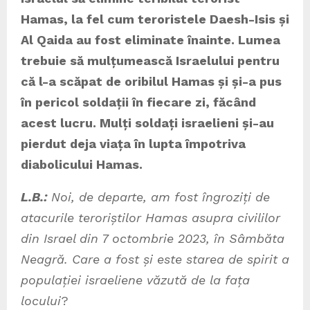
Hamas, la fel cum teroristele Daesh-Isis și
Al Qaida au fost eliminate înainte. Lumea
trebuie să mulțumească Israelului pentru
că l-a scăpat de oribilul Hamas și și-a pus
în pericol soldații în fiecare zi, făcând
acest lucru. Mulți soldați israelieni și-au
pierdut deja viața în lupta împotriva
diabolicului Hamas.
L.B.:
Noi, de departe, am fost îngroziți de
atacurile teroriștilor Hamas asupra civililor
din Israel din 7 octombrie 2023, în Sâmbăta
Neagră. Care a fost și este starea de spirit a
populației israeliene văzută de la fața
locului
?