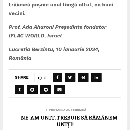
trăiască pașnic unul lângă altul, ca buni
vecini.
Prof. Ada Aharoni Președinte fondator
IFLAC WORLD, Israel
Lucretia Berzintu, 10 ianuarie 2024,
România
SHARE
0
POSTAREA ANTERIOARĂ
NE-AM UNIT, TREBUIE SĂ RĂMÂNEM
UNIȚI!