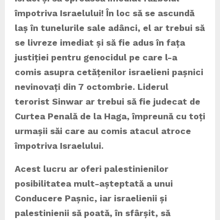
împotriva Israelului! În loc să se ascundă
laș în tunelurile sale adânci, el ar trebui să
se livreze imediat și să fie adus în fața
justiției pentru genocidul pe care l-a
comis asupra cetățenilor israelieni pașnici
nevinovați din 7 octombrie. Liderul
terorist Sinwar ar trebui să fie judecat de
Curtea Penală de la Haga, împreună cu toți
urmașii săi care au comis atacul atroce
împotriva Israelului.
Acest lucru ar oferi palestinienilor
posibilitatea mult-așteptată a unui
Conducere Pașnic, iar israelienii și
palestinienii să poată, în sfârșit, să