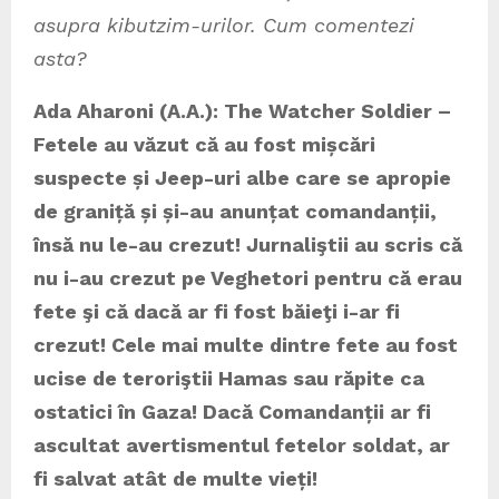
asupra kibutzim-urilor. Cum comentezi
asta?
Ada Aharoni (A.A.): The Watcher Soldier –
Fetele au văzut că au fost mișcări
suspecte și Jeep-uri albe care se apropie
de graniță și și-au anunțat comandanții,
însă nu le-au crezut! Jurnaliştii au scris că
nu i-au crezut pe Veghetori pentru că erau
fete şi că dacă ar fi fost băieţi i-ar fi
crezut! Cele mai multe dintre fete au fost
ucise de teroriştii Hamas sau răpite ca
ostatici în Gaza! Dacă Comandanții ar fi
ascultat avertismentul fetelor soldat, ar
fi salvat atât de multe vieți!