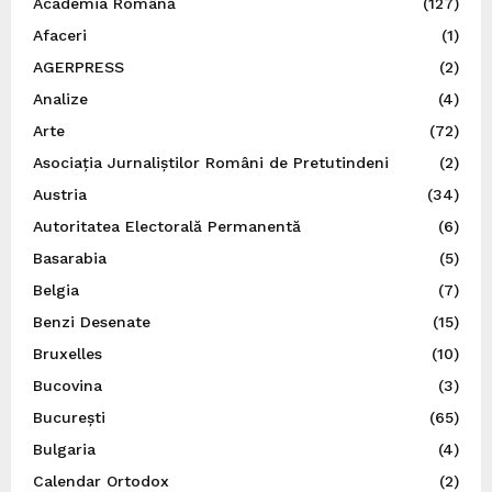
Academia Română
(127)
Afaceri
(1)
AGERPRESS
(2)
Analize
(4)
Arte
(72)
Asociația Jurnaliștilor Români de Pretutindeni
(2)
Austria
(34)
Autoritatea Electorală Permanentă
(6)
Basarabia
(5)
Belgia
(7)
Benzi Desenate
(15)
Bruxelles
(10)
Bucovina
(3)
București
(65)
Bulgaria
(4)
Calendar Ortodox
(2)