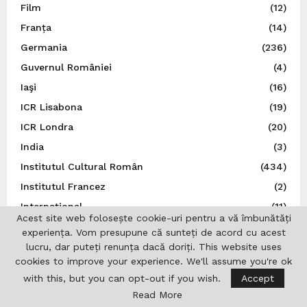
Film
(12)
Franța
(14)
Germania
(236)
Guvernul României
(4)
Iaşi
(16)
ICR Lisabona
(19)
ICR Londra
(20)
India
(3)
Institutul Cultural Român
(434)
Institutul Francez
(2)
Internațional
(11)
Acest site web folosește cookie-uri pentru a vă îmbunătăți
Irlanda
(3)
experiența. Vom presupune că sunteți de acord cu acest
Israel
(18)
lucru, dar puteți renunța dacă doriți. This website uses
cookies to improve your experience. We'll assume you're ok
Istorie
(44)
with this, but you can opt-out if you wish.
Accept
Italia
(79)
Read More
Japonia
(14)