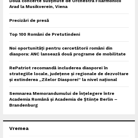
Două concerte susținute de Orchestra Filarmonicii
Arad la Musikverein, Viena
Precizări de presă
Top 100 Români de Pretutindeni
Noi oportunități pentru cercetătorii români din
diaspora: ANC lansează două programe de mobilitate
RePatriot recomandă includerea diasporei în
strategiile locale, județene și regionale de dezvoltare
și extinderea „Zilelor Diasporei” la nivel național
Semnarea Memorandumului de Înțelegere între
Academia Română și Academia de Științe Berlin –
Brandenburg
Vremea