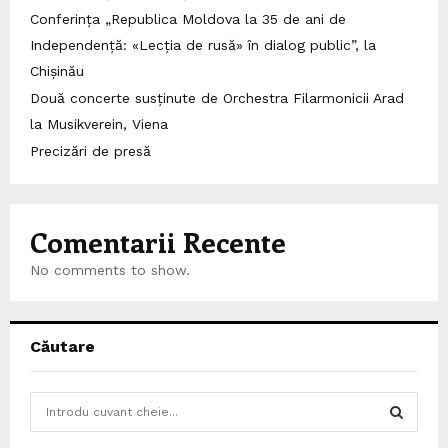
Conferința „Republica Moldova la 35 de ani de
Independență: «Lecția de rusă» în dialog public”, la
Chișinău
Două concerte susținute de Orchestra Filarmonicii Arad
la Musikverein, Viena
Precizări de presă
Comentarii Recente
No comments to show.
Căutare
S
e
a