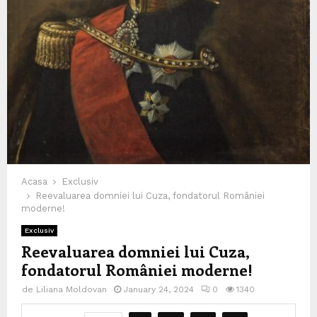
Acasa
Exclusiv
Reevaluarea domniei lui Cuza, fondatorul României
moderne!
Exclusiv
Reevaluarea domniei lui Cuza,
fondatorul României moderne!
de
Liliana Moldovan
January 24, 2024
0
1340