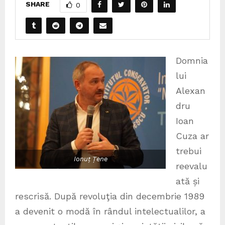
SHARE
0
Domnia
lui
Alexan
dru
Ioan
Cuza ar
trebui
Ionuț Țene
reevalu
ată și
rescrisă. După revoluţia din decembrie 1989
a devenit o modă în rândul intelectualilor, a