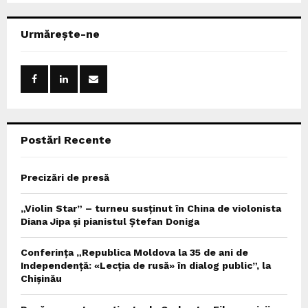
S
r
c
E
Urmărește-ne
h
f
A
o
r
R
:
C
Postări Recente
H
Precizări de presă
„Violin Star” – turneu susținut în China de violonista
Diana Jipa și pianistul Ștefan Doniga
Conferința „Republica Moldova la 35 de ani de
Independență: «Lecția de rusă» în dialog public”, la
Chișinău