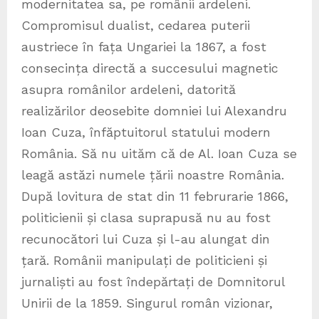
modernitatea sa, pe românii ardeleni.
Compromisul dualist, cedarea puterii
austriece în fața Ungariei la 1867, a fost
consecința directă a succesului magnetic
asupra românilor ardeleni, datorită
realizărilor deosebite domniei lui Alexandru
Ioan Cuza, înfăptuitorul statului modern
România. Să nu uităm că de Al. Ioan Cuza se
leagă astăzi numele țării noastre România.
După lovitura de stat din 11 februrarie 1866,
politicienii și clasa suprapusă nu au fost
recunocători lui Cuza și l-au alungat din
țară. Românii manipulați de politicieni și
jurnaliști au fost îndepărtați de Domnitorul
Unirii de la 1859. Singurul român vizionar,