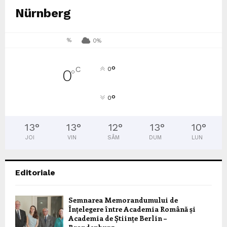
Nürnberg
%
0%
°
C
0
0
°
°
0
13
°
13
°
12
°
13
°
10
°
JOI
VIN
SÂM
DUM
LUN
Editoriale
Semnarea Memorandumului de
Înțelegere între Academia Română și
Academia de Științe Berlin –